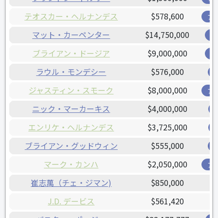
テオスカー・ヘルナンデス
$578,600
ブ
マット・カーペンター
$14,750,000
カ
ブライアン・ドージア
$9,000,000
ナ
ラウル・モンデシー
$576,000
ジャスティン・スモーク
$8,000,000
ブ
ニック・マーカーキス
$4,000,000
エンリケ・ヘルナンデス
$3,725,000
ブライアン・グッドウィン
$555,000
マーク・カンハ
$2,050,000
ア
崔志萬（チェ・ジマン)
$850,000
J.D. デービス
$561,420