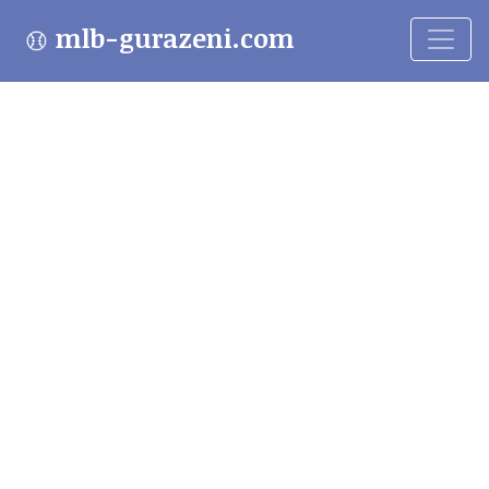
mlb-gurazeni.com