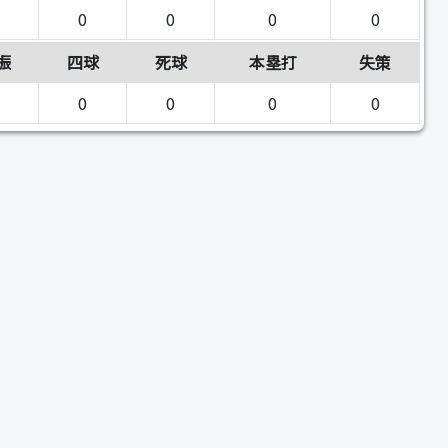
0
0
0
0
振
四球
死球
本塁打
失策
0
0
0
0