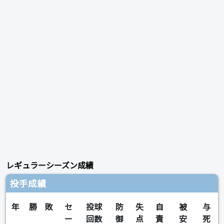
レギュラーシーズン成績
投手成績
年
勝
敗
セ
投球
防
失
自
被
与
ー
回数
御
点
責
安
死