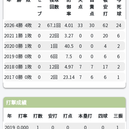
ー
回数
御
点
責
安
死
ブ
率
点
打
球
2026
4勝
4敗
2
67.1回
4.01
33
30
62
24
2021
1勝
1敗
0
22回
3.27
0
0
20
6
2020
0勝
1敗
0
1回
40.5
0
0
4
2
2019
0勝
0敗
0
6回
7.5
0
0
6
6
2018
0勝
1敗
0
12回
4.97
7
7
17
2
2017
0勝
0敗
0
2回
23.14
7
6
6
1
打撃成績
年
打率
打数
安打
打点
本塁打
四球
三振
2019
0.000
1
0
0
0
0
1