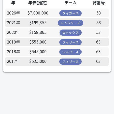
年
年俸(推定)
チーム
背番号
2026年
$7,000,000
58
タイガース
2021年
$199,355
58
レンジャーズ
2020年
$158,865
53
Wソックス
2019年
$555,000
63
フィリーズ
2018年
$545,000
63
フィリーズ
2017年
$535,000
63
フィリーズ