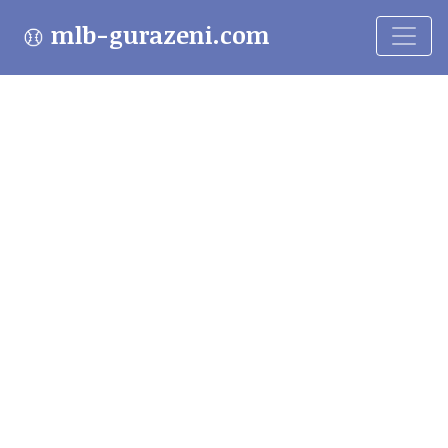
mlb-gurazeni.com