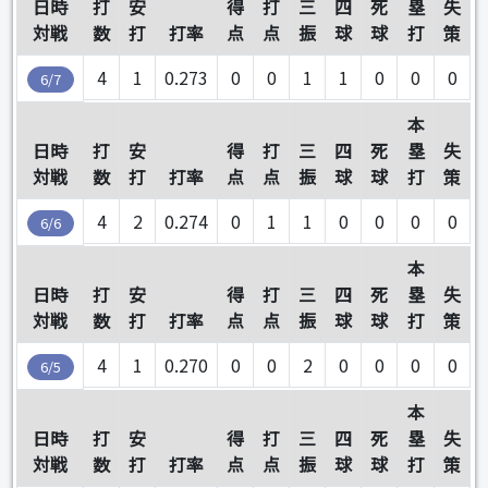
日時
打
安
得
打
三
四
死
塁
失
対戦
数
打
打率
点
点
振
球
球
打
策
4
1
0.273
0
0
1
1
0
0
0
6/7
本
日時
打
安
得
打
三
四
死
塁
失
対戦
数
打
打率
点
点
振
球
球
打
策
4
2
0.274
0
1
1
0
0
0
0
6/6
本
日時
打
安
得
打
三
四
死
塁
失
対戦
数
打
打率
点
点
振
球
球
打
策
4
1
0.270
0
0
2
0
0
0
0
6/5
本
日時
打
安
得
打
三
四
死
塁
失
対戦
数
打
打率
点
点
振
球
球
打
策