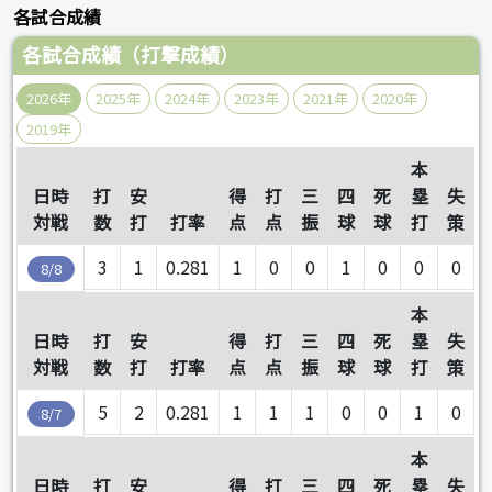
各試合成績
各試合成績（打撃成績）
2026年
2025年
2024年
2023年
2021年
2020年
2019年
本
日時
打
安
得
打
三
四
死
塁
失
対戦
数
打
打率
点
点
振
球
球
打
策
3
1
0.281
1
0
0
1
0
0
0
8/8
本
日時
打
安
得
打
三
四
死
塁
失
対戦
数
打
打率
点
点
振
球
球
打
策
5
2
0.281
1
1
1
0
0
1
0
8/7
本
日時
打
安
得
打
三
四
死
塁
失