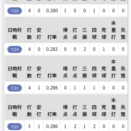
4
0
0.280
1
0
0
1
0
0
0
7/25
本
日時対
打
安
得
打
三
四
死
塁
失
戦
数
打
打率
点
点
振
球
球
打
策
4
0
0.283
0
0
2
0
1
0
0
7/24
本
日時対
打
安
得
打
三
四
死
塁
失
戦
数
打
打率
点
点
振
球
球
打
策
4
1
0.286
0
1
1
1
0
0
0
7/23
本
日時対
打
安
得
打
三
四
死
塁
失
戦
数
打
打率
点
点
振
球
球
打
策
3
1
0.286
1
2
1
2
0
0
0
7/22