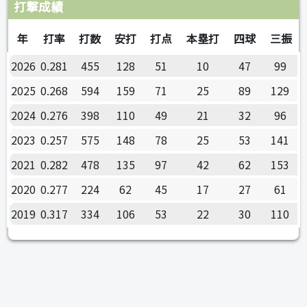
打撃成績
年
打率
打数
安打
打点
本塁打
四球
三振
2026
0.281
455
128
51
10
47
99
2025
0.268
594
159
71
25
89
129
2024
0.276
398
110
49
21
32
96
2023
0.257
575
148
78
25
53
141
2021
0.282
478
135
97
42
62
153
2020
0.277
224
62
45
17
27
61
2019
0.317
334
106
53
22
30
110