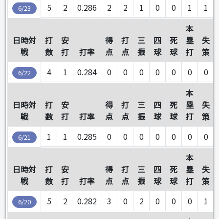
5
2
0.286
2
2
1
0
0
1
1
6/23
本
日時対
打
安
得
打
三
四
死
塁
失
戦
数
打
打率
点
点
振
球
球
打
策
4
1
0.284
0
0
0
0
0
0
0
6/22
本
日時対
打
安
得
打
三
四
死
塁
失
戦
数
打
打率
点
点
振
球
球
打
策
1
1
0.285
0
0
0
0
0
0
0
6/21
本
日時対
打
安
得
打
三
四
死
塁
失
戦
数
打
打率
点
点
振
球
球
打
策
5
2
0.282
3
0
2
0
0
0
1
6/20