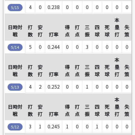
4
0
0.238
0
0
0
0
0
0
0
5/15
本
日時対
打
安
得
打
三
四
死
塁
失
戦
数
打
打率
点
点
振
球
球
打
策
5
0
0.244
0
0
3
0
0
0
0
5/14
本
日時対
打
安
得
打
三
四
死
塁
失
戦
数
打
打率
点
点
振
球
球
打
策
4
2
0.252
0
0
1
0
0
0
0
5/13
本
日時対
打
安
得
打
三
四
死
塁
失
戦
数
打
打率
点
点
振
球
球
打
策
3
1
0.245
1
0
0
1
0
0
0
5/12