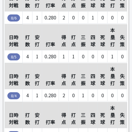
対戦
数
打
打率
点
点
振
球
球
打
策
4
1
0.280
2
0
0
1
0
0
0
8/6
本
日時
打
安
得
打
三
四
死
塁
失
対戦
数
打
打率
点
点
振
球
球
打
策
4
1
0.280
1
1
0
0
0
1
0
8/5
本
日時
打
安
得
打
三
四
死
塁
失
対戦
数
打
打率
点
点
振
球
球
打
策
4
1
0.280
2
0
1
0
0
0
0
8/4
本
日時
打
安
得
打
三
四
死
塁
失
対戦
数
打
打率
点
点
振
球
球
打
策