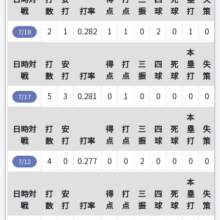
戦
数
打
打率
点
点
振
球
球
打
策
2
1
0.282
1
1
0
2
0
1
0
7/18
本
日時対
打
安
得
打
三
四
死
塁
失
戦
数
打
打率
点
点
振
球
球
打
策
5
3
0.281
0
1
0
0
0
0
0
7/17
本
日時対
打
安
得
打
三
四
死
塁
失
戦
数
打
打率
点
点
振
球
球
打
策
4
0
0.277
0
0
2
0
0
0
0
7/12
本
日時対
打
安
得
打
三
四
死
塁
失
戦
数
打
打率
点
点
振
球
球
打
策