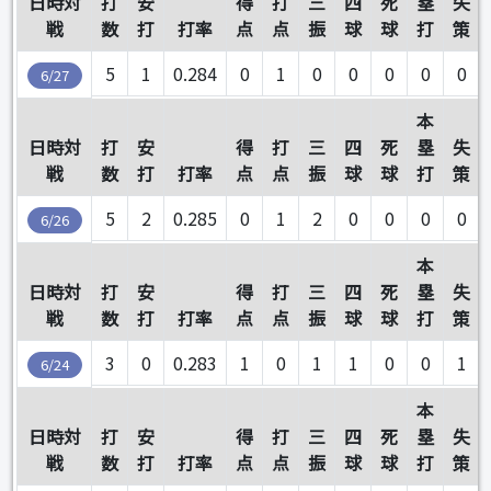
日時対
打
安
得
打
三
四
死
塁
失
戦
数
打
打率
点
点
振
球
球
打
策
5
1
0.284
0
1
0
0
0
0
0
6/27
本
日時対
打
安
得
打
三
四
死
塁
失
戦
数
打
打率
点
点
振
球
球
打
策
5
2
0.285
0
1
2
0
0
0
0
6/26
本
日時対
打
安
得
打
三
四
死
塁
失
戦
数
打
打率
点
点
振
球
球
打
策
3
0
0.283
1
0
1
1
0
0
1
6/24
本
日時対
打
安
得
打
三
四
死
塁
失
戦
数
打
打率
点
点
振
球
球
打
策