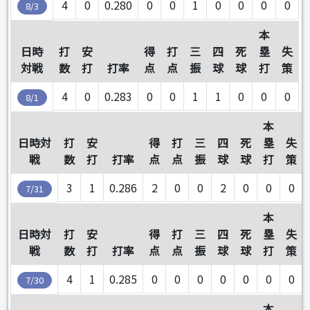
4
0
0.280
0
0
1
0
0
0
0
8/3
本
日時
打
安
得
打
三
四
死
塁
失
対戦
数
打
打率
点
点
振
球
球
打
策
4
0
0.283
0
0
1
1
0
0
0
8/1
本
日時対
打
安
得
打
三
四
死
塁
失
戦
数
打
打率
点
点
振
球
球
打
策
3
1
0.286
2
0
0
2
0
0
0
7/31
本
日時対
打
安
得
打
三
四
死
塁
失
戦
数
打
打率
点
点
振
球
球
打
策
4
1
0.285
0
0
0
0
0
0
0
7/30
本