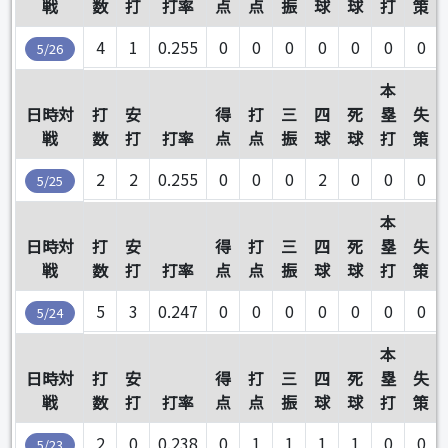
戦
数
打
打率
点
点
振
球
球
打
策
4
1
0.255
0
0
0
0
0
0
0
5/26
本
日時対
打
安
得
打
三
四
死
塁
失
戦
数
打
打率
点
点
振
球
球
打
策
2
2
0.255
0
0
0
2
0
0
0
5/25
本
日時対
打
安
得
打
三
四
死
塁
失
戦
数
打
打率
点
点
振
球
球
打
策
5
3
0.247
0
0
0
0
0
0
0
5/24
本
日時対
打
安
得
打
三
四
死
塁
失
戦
数
打
打率
点
点
振
球
球
打
策
2
0
0.238
0
1
1
1
1
0
0
5/23