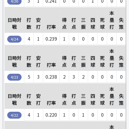
3
1
0.241
0
0
0
1
0
0
0
4/26
本
日時対
打
安
得
打
三
四
死
塁
失
戦
数
打
打率
点
点
振
球
球
打
策
4
1
0.239
1
0
0
0
0
0
0
4/24
本
日時対
打
安
得
打
三
四
死
塁
失
戦
数
打
打率
点
点
振
球
球
打
策
5
3
0.238
2
3
2
0
0
0
0
4/23
本
日時対
打
安
得
打
三
四
死
塁
失
戦
数
打
打率
点
点
振
球
球
打
策
4
1
0.220
1
0
1
0
0
0
0
4/22
本