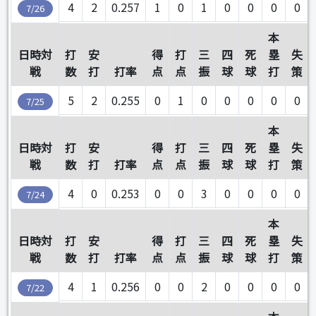
4
2
0.257
1
0
1
0
0
0
0
7/26
本
日時対
打
安
得
打
三
四
死
塁
失
戦
数
打
打率
点
点
振
球
球
打
策
5
2
0.255
0
1
0
0
0
0
0
7/25
本
日時対
打
安
得
打
三
四
死
塁
失
戦
数
打
打率
点
点
振
球
球
打
策
4
0
0.253
0
0
3
0
0
0
0
7/24
本
日時対
打
安
得
打
三
四
死
塁
失
戦
数
打
打率
点
点
振
球
球
打
策
4
1
0.256
0
0
2
0
0
0
0
7/22