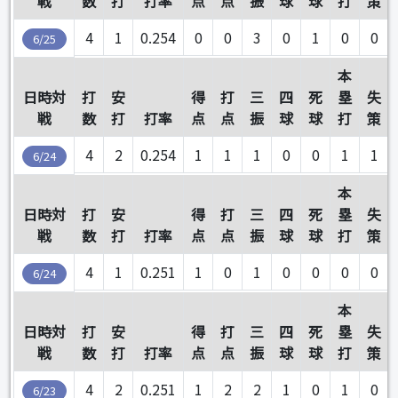
戦
数
打
打率
点
点
振
球
球
打
策
4
1
0.254
0
0
3
0
1
0
0
6/25
本
日時対
打
安
得
打
三
四
死
塁
失
戦
数
打
打率
点
点
振
球
球
打
策
4
2
0.254
1
1
1
0
0
1
1
6/24
本
日時対
打
安
得
打
三
四
死
塁
失
戦
数
打
打率
点
点
振
球
球
打
策
4
1
0.251
1
0
1
0
0
0
0
6/24
本
日時対
打
安
得
打
三
四
死
塁
失
戦
数
打
打率
点
点
振
球
球
打
策
4
2
0.251
1
2
2
1
0
1
0
6/23