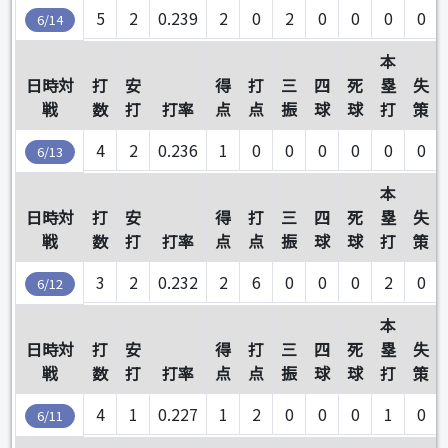
5
2
0.239
2
0
2
0
0
0
0
6/14
本
日時対
打
安
得
打
三
四
死
塁
失
戦
数
打
打率
点
点
振
球
球
打
策
4
2
0.236
1
0
0
0
0
0
0
6/13
本
日時対
打
安
得
打
三
四
死
塁
失
戦
数
打
打率
点
点
振
球
球
打
策
3
2
0.232
2
6
0
0
0
2
0
6/12
本
日時対
打
安
得
打
三
四
死
塁
失
戦
数
打
打率
点
点
振
球
球
打
策
4
1
0.227
1
2
0
0
0
1
0
6/11