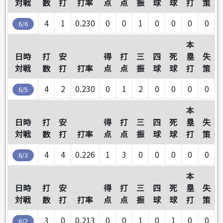
対戦
数
打
打率
点
点
振
球
球
打
策
4
1
0.230
0
0
1
0
0
0
0
6/6
本
日時
打
安
得
打
三
四
死
塁
失
対戦
数
打
打率
点
点
振
球
球
打
策
4
2
0.230
0
1
2
0
0
0
0
6/5
本
日時
打
安
得
打
三
四
死
塁
失
対戦
数
打
打率
点
点
振
球
球
打
策
4
4
0.226
1
3
0
0
0
0
0
6/3
本
日時
打
安
得
打
三
四
死
塁
失
対戦
数
打
打率
点
点
振
球
球
打
策
3
0
0.213
0
0
1
0
1
0
0
6/2