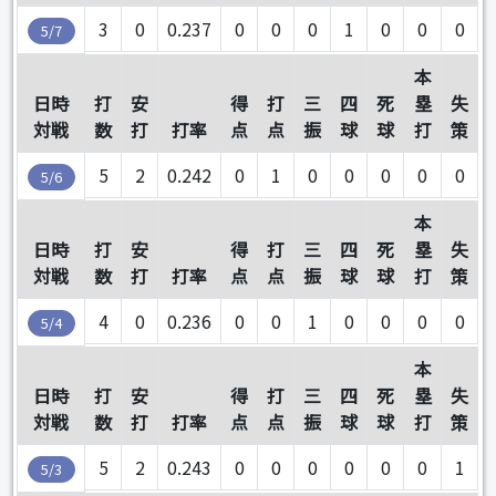
3
0
0.237
0
0
0
1
0
0
0
5/7
本
日時
打
安
得
打
三
四
死
塁
失
対戦
数
打
打率
点
点
振
球
球
打
策
5
2
0.242
0
1
0
0
0
0
0
5/6
本
日時
打
安
得
打
三
四
死
塁
失
対戦
数
打
打率
点
点
振
球
球
打
策
4
0
0.236
0
0
1
0
0
0
0
5/4
本
日時
打
安
得
打
三
四
死
塁
失
対戦
数
打
打率
点
点
振
球
球
打
策
5
2
0.243
0
0
0
0
0
0
1
5/3