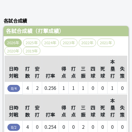
各試合成績
各試合成績（打撃成績）
2026年
2025年
2024年
2023年
2022年
2021年
2020年
2019年
本
日時
打
安
得
打
三
四
死
塁
失
対戦
数
打
打率
点
点
振
球
球
打
策
4
2
0.256
1
1
1
0
0
1
0
8/4
本
日時
打
安
得
打
三
四
死
塁
失
対戦
数
打
打率
点
点
振
球
球
打
策
4
0
0.254
0
0
2
0
0
0
0
8/2