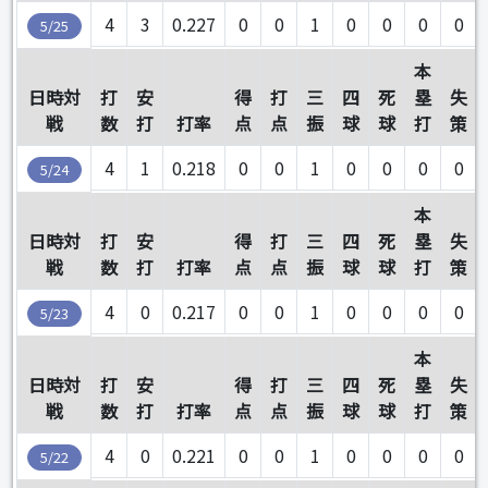
4
3
0.227
0
0
1
0
0
0
0
5/25
本
日時対
打
安
得
打
三
四
死
塁
失
戦
数
打
打率
点
点
振
球
球
打
策
4
1
0.218
0
0
1
0
0
0
0
5/24
本
日時対
打
安
得
打
三
四
死
塁
失
戦
数
打
打率
点
点
振
球
球
打
策
4
0
0.217
0
0
1
0
0
0
0
5/23
本
日時対
打
安
得
打
三
四
死
塁
失
戦
数
打
打率
点
点
振
球
球
打
策
4
0
0.221
0
0
1
0
0
0
0
5/22