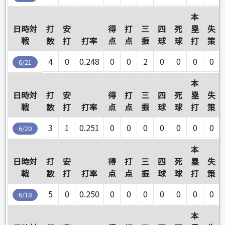
本
日時対
打
安
得
打
三
四
死
塁
失
戦
数
打
打率
点
点
振
球
球
打
策
4
0
0.248
0
0
2
0
0
0
0
6/21
本
日時対
打
安
得
打
三
四
死
塁
失
戦
数
打
打率
点
点
振
球
球
打
策
3
1
0.251
0
0
0
0
0
0
0
6/20
本
日時対
打
安
得
打
三
四
死
塁
失
戦
数
打
打率
点
点
振
球
球
打
策
5
0
0.250
0
0
0
0
0
0
0
6/18
本