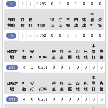
4
2
0.253
0
1
0
1
0
0
0
7/3
本
日時
打
安
得
打
三
四
死
塁
失
対戦
数
打
打率
点
点
振
球
球
打
策
2
0
0.250
0
0
1
1
0
0
0
7/1
本
日時対
打
安
得
打
三
四
死
塁
失
戦
数
打
打率
点
点
振
球
球
打
策
4
1
0.251
0
0
1
0
0
0
0
6/30
本
日時対
打
安
得
打
三
四
死
塁
失
戦
数
打
打率
点
点
振
球
球
打
策
4
0
0.251
0
0
0
0
0
0
0
6/29