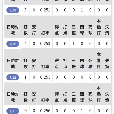
3
0
0.251
0
0
0
1
0
0
0
7/18
本
日時対
打
安
得
打
三
四
死
塁
失
戦
数
打
打率
点
点
振
球
球
打
策
4
0
0.253
0
0
1
0
0
0
0
7/16
本
日時対
打
安
得
打
三
四
死
塁
失
戦
数
打
打率
点
点
振
球
球
打
策
1
0
0.255
0
0
0
0
0
0
0
7/12
本
日時対
打
安
得
打
三
四
死
塁
失
戦
数
打
打率
点
点
振
球
球
打
策
0
0
0.256
0
0
0
1
0
0
0
7/11