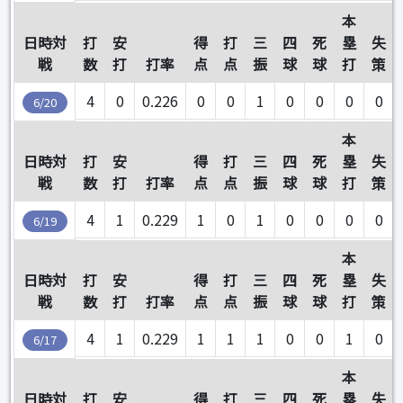
本
日時対
打
安
得
打
三
四
死
塁
失
戦
数
打
打率
点
点
振
球
球
打
策
4
0
0.226
0
0
1
0
0
0
0
6/20
本
日時対
打
安
得
打
三
四
死
塁
失
戦
数
打
打率
点
点
振
球
球
打
策
4
1
0.229
1
0
1
0
0
0
0
6/19
本
日時対
打
安
得
打
三
四
死
塁
失
戦
数
打
打率
点
点
振
球
球
打
策
4
1
0.229
1
1
1
0
0
1
0
6/17
本
日時対
打
安
得
打
三
四
死
塁
失