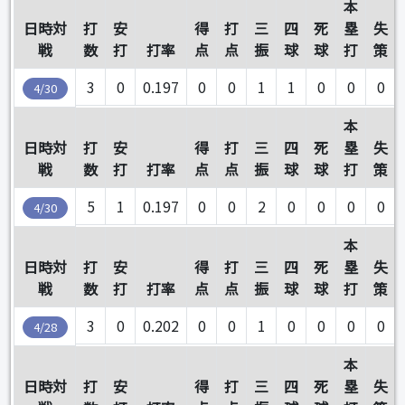
本
日時対
打
安
得
打
三
四
死
塁
失
戦
数
打
打率
点
点
振
球
球
打
策
3
0
0.197
0
0
1
1
0
0
0
4/30
本
日時対
打
安
得
打
三
四
死
塁
失
戦
数
打
打率
点
点
振
球
球
打
策
5
1
0.197
0
0
2
0
0
0
0
4/30
本
日時対
打
安
得
打
三
四
死
塁
失
戦
数
打
打率
点
点
振
球
球
打
策
3
0
0.202
0
0
1
0
0
0
0
4/28
本
日時対
打
安
得
打
三
四
死
塁
失