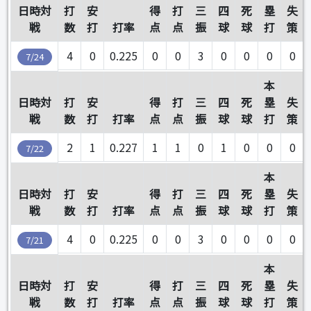
日時対
打
安
得
打
三
四
死
塁
失
戦
数
打
打率
点
点
振
球
球
打
策
4
0
0.225
0
0
3
0
0
0
0
7/24
本
日時対
打
安
得
打
三
四
死
塁
失
戦
数
打
打率
点
点
振
球
球
打
策
2
1
0.227
1
1
0
1
0
0
0
7/22
本
日時対
打
安
得
打
三
四
死
塁
失
戦
数
打
打率
点
点
振
球
球
打
策
4
0
0.225
0
0
3
0
0
0
0
7/21
本
日時対
打
安
得
打
三
四
死
塁
失
戦
数
打
打率
点
点
振
球
球
打
策