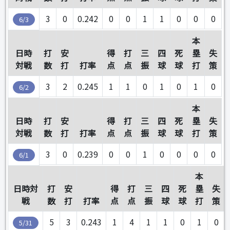
3
0
0.242
0
0
1
1
0
0
0
6/3
本
日時
打
安
得
打
三
四
死
塁
失
対戦
数
打
打率
点
点
振
球
球
打
策
3
2
0.245
1
1
0
1
0
1
0
6/2
本
日時
打
安
得
打
三
四
死
塁
失
対戦
数
打
打率
点
点
振
球
球
打
策
3
0
0.239
0
0
1
0
0
0
0
6/1
本
日時対
打
安
得
打
三
四
死
塁
失
戦
数
打
打率
点
点
振
球
球
打
策
5
3
0.243
1
4
1
1
0
1
0
5/31