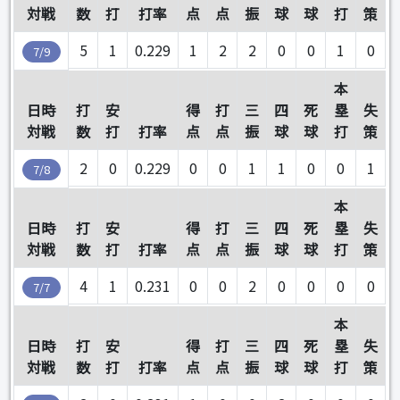
対戦
数
打
打率
点
点
振
球
球
打
策
5
1
0.229
1
2
2
0
0
1
0
7/9
本
日時
打
安
得
打
三
四
死
塁
失
対戦
数
打
打率
点
点
振
球
球
打
策
2
0
0.229
0
0
1
1
0
0
1
7/8
本
日時
打
安
得
打
三
四
死
塁
失
対戦
数
打
打率
点
点
振
球
球
打
策
4
1
0.231
0
0
2
0
0
0
0
7/7
本
日時
打
安
得
打
三
四
死
塁
失
対戦
数
打
打率
点
点
振
球
球
打
策