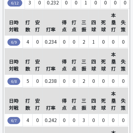
3
0
0.232
0
0
1
0
0
0
0
6/12
本
日時
打
安
得
打
三
四
死
塁
失
対戦
数
打
打率
点
点
振
球
球
打
策
4
0
0.234
0
0
2
1
0
0
0
6/9
本
日時
打
安
得
打
三
四
死
塁
失
対戦
数
打
打率
点
点
振
球
球
打
策
5
0
0.238
0
0
2
0
0
0
0
6/8
本
日時
打
安
得
打
三
四
死
塁
失
対戦
数
打
打率
点
点
振
球
球
打
策
4
0
0.242
0
0
3
0
0
0
0
6/7
本