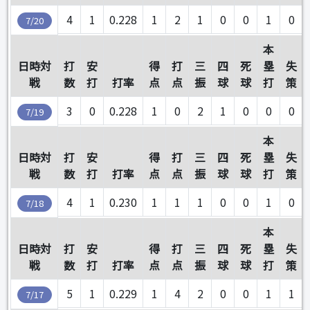
4
1
0.228
1
2
1
0
0
1
0
7/20
本
日時対
打
安
得
打
三
四
死
塁
失
戦
数
打
打率
点
点
振
球
球
打
策
3
0
0.228
1
0
2
1
0
0
0
7/19
本
日時対
打
安
得
打
三
四
死
塁
失
戦
数
打
打率
点
点
振
球
球
打
策
4
1
0.230
1
1
1
0
0
1
0
7/18
本
日時対
打
安
得
打
三
四
死
塁
失
戦
数
打
打率
点
点
振
球
球
打
策
5
1
0.229
1
4
2
0
0
1
1
7/17