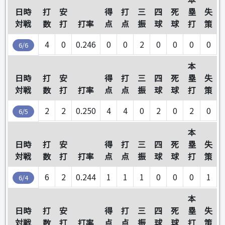
日時
打
安
得
打
三
四
死
塁
失
対戦
数
打
打率
点
点
振
球
球
打
策
4
0
0.246
0
0
2
0
0
0
0
6/6
本
日時
打
安
得
打
三
四
死
塁
失
対戦
数
打
打率
点
点
振
球
球
打
策
2
2
0.250
4
4
0
2
0
2
0
6/5
本
日時
打
安
得
打
三
四
死
塁
失
対戦
数
打
打率
点
点
振
球
球
打
策
6
2
0.244
1
1
1
0
0
0
1
6/4
本
日時
打
安
得
打
三
四
死
塁
失
対戦
数
打
打率
点
点
振
球
球
打
策