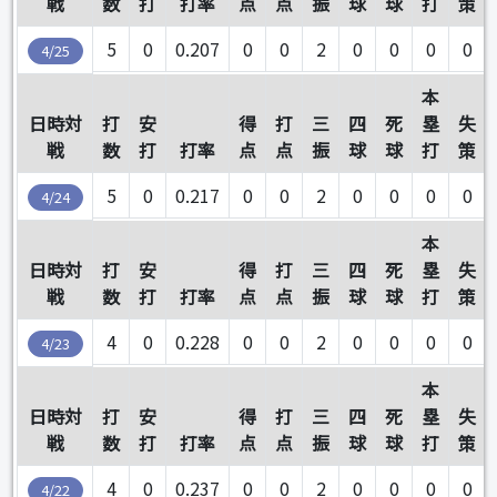
戦
数
打
打率
点
点
振
球
球
打
策
5
0
0.207
0
0
2
0
0
0
0
4/25
本
日時対
打
安
得
打
三
四
死
塁
失
戦
数
打
打率
点
点
振
球
球
打
策
5
0
0.217
0
0
2
0
0
0
0
4/24
本
日時対
打
安
得
打
三
四
死
塁
失
戦
数
打
打率
点
点
振
球
球
打
策
4
0
0.228
0
0
2
0
0
0
0
4/23
本
日時対
打
安
得
打
三
四
死
塁
失
戦
数
打
打率
点
点
振
球
球
打
策
4
0
0.237
0
0
2
0
0
0
0
4/22