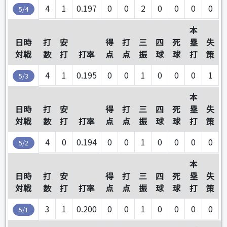
4
1
0.197
0
0
2
0
0
0
0
5/4
本
日時
打
安
得
打
三
四
死
塁
失
対戦
数
打
打率
点
点
振
球
球
打
策
4
1
0.195
0
0
1
0
0
0
1
5/3
本
日時
打
安
得
打
三
四
死
塁
失
対戦
数
打
打率
点
点
振
球
球
打
策
4
0
0.194
0
0
1
0
0
0
0
5/2
本
日時
打
安
得
打
三
四
死
塁
失
対戦
数
打
打率
点
点
振
球
球
打
策
3
1
0.200
0
0
1
0
0
0
0
5/1