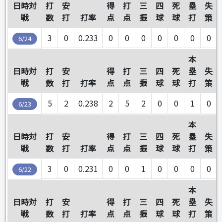
日時対
打
安
得
打
三
四
死
塁
失
戦
数
打
打率
点
点
振
球
球
打
策
3
0
0.233
0
0
0
0
0
0
0
6/24
本
日時対
打
安
得
打
三
四
死
塁
失
戦
数
打
打率
点
点
振
球
球
打
策
5
2
0.238
2
5
2
0
0
1
0
6/23
本
日時対
打
安
得
打
三
四
死
塁
失
戦
数
打
打率
点
点
振
球
球
打
策
3
0
0.231
0
0
1
0
0
0
0
6/22
本
日時対
打
安
得
打
三
四
死
塁
失
戦
数
打
打率
点
点
振
球
球
打
策