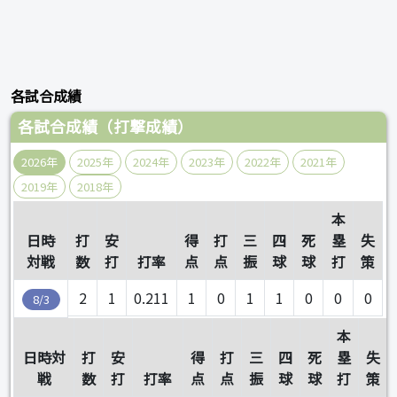
各試合成績
各試合成績（打撃成績）
2026年
2025年
2024年
2023年
2022年
2021年
2019年
2018年
本
日時
打
安
得
打
三
四
死
塁
失
対戦
数
打
打率
点
点
振
球
球
打
策
2
1
0.211
1
0
1
1
0
0
0
8/3
本
日時対
打
安
得
打
三
四
死
塁
失
戦
数
打
打率
点
点
振
球
球
打
策