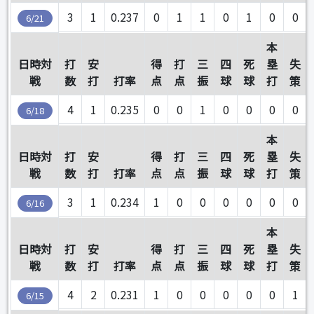
3
1
0.237
0
1
1
0
1
0
0
6/21
本
日時対
打
安
得
打
三
四
死
塁
失
戦
数
打
打率
点
点
振
球
球
打
策
4
1
0.235
0
0
1
0
0
0
0
6/18
本
日時対
打
安
得
打
三
四
死
塁
失
戦
数
打
打率
点
点
振
球
球
打
策
3
1
0.234
1
0
0
0
0
0
0
6/16
本
日時対
打
安
得
打
三
四
死
塁
失
戦
数
打
打率
点
点
振
球
球
打
策
4
2
0.231
1
0
0
0
0
0
1
6/15