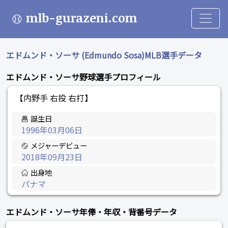
mlb-gurazeni.com
エドムンド・ソーサ (Edmundo Sosa)MLB選手データ
エドムンド・ソーサ野球選手プロフィール
【内野手 右投 右打】
誕生日
1996年03月06日
メジャーデビュー
2018年09月23日
出身地
パナマ
エドムンド・ソーサ年俸・年収・背番号データ