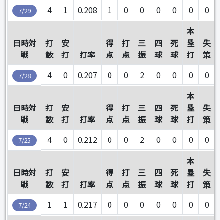
4
1
0.208
1
0
0
0
0
0
0
7/29
本
日時対
打
安
得
打
三
四
死
塁
失
戦
数
打
打率
点
点
振
球
球
打
策
4
0
0.207
0
0
2
0
0
0
0
7/28
本
日時対
打
安
得
打
三
四
死
塁
失
戦
数
打
打率
点
点
振
球
球
打
策
4
0
0.212
0
0
2
0
0
0
0
7/25
本
日時対
打
安
得
打
三
四
死
塁
失
戦
数
打
打率
点
点
振
球
球
打
策
1
1
0.217
0
0
0
0
0
0
0
7/24