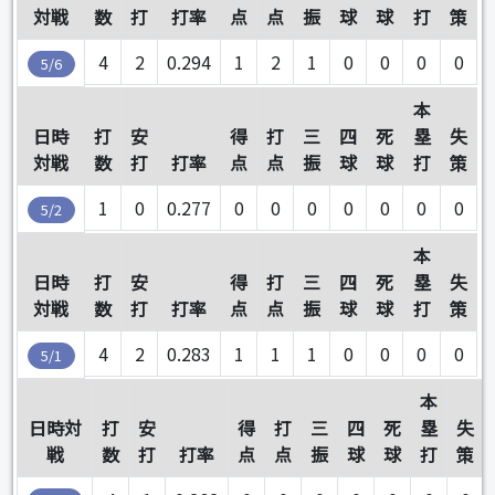
対戦
数
打
打率
点
点
振
球
球
打
策
4
2
0.294
1
2
1
0
0
0
0
5/6
本
日時
打
安
得
打
三
四
死
塁
失
対戦
数
打
打率
点
点
振
球
球
打
策
1
0
0.277
0
0
0
0
0
0
0
5/2
本
日時
打
安
得
打
三
四
死
塁
失
対戦
数
打
打率
点
点
振
球
球
打
策
4
2
0.283
1
1
1
0
0
0
0
5/1
本
日時対
打
安
得
打
三
四
死
塁
失
戦
数
打
打率
点
点
振
球
球
打
策