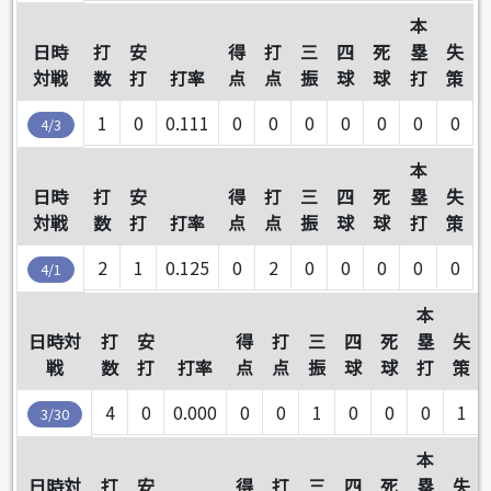
本
日時
打
安
得
打
三
四
死
塁
失
対戦
数
打
打率
点
点
振
球
球
打
策
1
0
0.111
0
0
0
0
0
0
0
4/3
本
日時
打
安
得
打
三
四
死
塁
失
対戦
数
打
打率
点
点
振
球
球
打
策
2
1
0.125
0
2
0
0
0
0
0
4/1
本
日時対
打
安
得
打
三
四
死
塁
失
戦
数
打
打率
点
点
振
球
球
打
策
4
0
0.000
0
0
1
0
0
0
1
3/30
本
日時対
打
安
得
打
三
四
死
塁
失