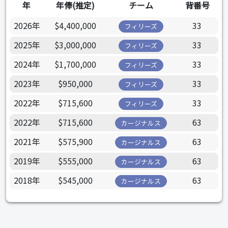
年
年俸(推定)
チーム
背番号
2026年
$4,400,000
33
フィリーズ
2025年
$3,000,000
33
フィリーズ
2024年
$1,700,000
33
フィリーズ
2023年
$950,000
33
フィリーズ
2022年
$715,600
33
フィリーズ
2022年
$715,600
63
カージナルス
2021年
$575,900
63
カージナルス
2019年
$555,000
63
カージナルス
2018年
$545,000
63
カージナルス