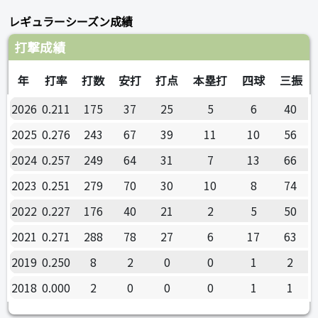
レギュラーシーズン成績
打撃成績
年
打率
打数
安打
打点
本塁打
四球
三振
2026
0.211
175
37
25
5
6
40
2025
0.276
243
67
39
11
10
56
2024
0.257
249
64
31
7
13
66
2023
0.251
279
70
30
10
8
74
2022
0.227
176
40
21
2
5
50
2021
0.271
288
78
27
6
17
63
2019
0.250
8
2
0
0
1
2
2018
0.000
2
0
0
0
1
1