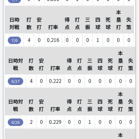
本
日時
打
安
得
打
三
四
死
塁
失
対戦
数
打
打率
点
点
振
球
球
打
策
4
0
0.216
0
0
0
1
0
0
0
7/6
本
日時対
打
安
得
打
三
四
死
塁
失
戦
数
打
打率
点
点
振
球
球
打
策
4
0
0.222
0
0
0
0
0
0
0
6/27
本
日時対
打
安
得
打
三
四
死
塁
失
戦
数
打
打率
点
点
振
球
球
打
策
2
0
0.229
0
0
1
0
0
0
0
6/26
本