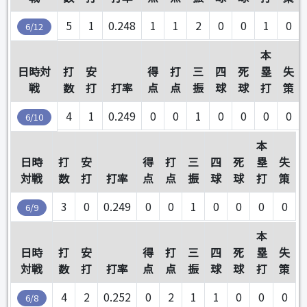
5
1
0.248
1
1
2
0
0
1
0
6/12
本
日時対
打
安
得
打
三
四
死
塁
失
戦
数
打
打率
点
点
振
球
球
打
策
4
1
0.249
0
0
1
0
0
0
0
6/10
本
日時
打
安
得
打
三
四
死
塁
失
対戦
数
打
打率
点
点
振
球
球
打
策
3
0
0.249
0
0
1
0
0
0
0
6/9
本
日時
打
安
得
打
三
四
死
塁
失
対戦
数
打
打率
点
点
振
球
球
打
策
4
2
0.252
0
2
1
1
0
0
0
6/8