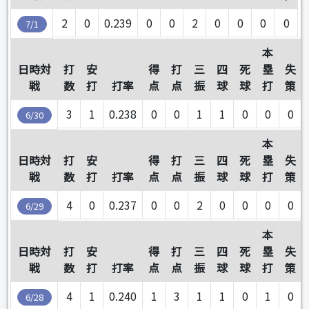
2
0
0.239
0
0
2
0
0
0
0
7/1
本
日時対
打
安
得
打
三
四
死
塁
失
戦
数
打
打率
点
点
振
球
球
打
策
3
1
0.238
0
0
1
1
0
0
0
6/30
本
日時対
打
安
得
打
三
四
死
塁
失
戦
数
打
打率
点
点
振
球
球
打
策
4
0
0.237
0
0
2
0
0
0
0
6/29
本
日時対
打
安
得
打
三
四
死
塁
失
戦
数
打
打率
点
点
振
球
球
打
策
4
1
0.240
1
3
1
1
0
1
0
6/28