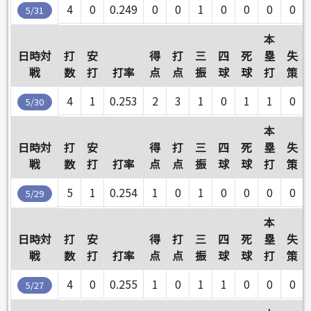
4
0
0.249
0
0
1
0
0
0
0
5/31
本
日時対
打
安
得
打
三
四
死
塁
失
戦
数
打
打率
点
点
振
球
球
打
策
4
1
0.253
2
3
1
0
1
1
0
5/30
本
日時対
打
安
得
打
三
四
死
塁
失
戦
数
打
打率
点
点
振
球
球
打
策
5
1
0.254
1
0
1
0
0
0
0
5/29
本
日時対
打
安
得
打
三
四
死
塁
失
戦
数
打
打率
点
点
振
球
球
打
策
4
0
0.255
1
0
1
1
0
0
0
5/27