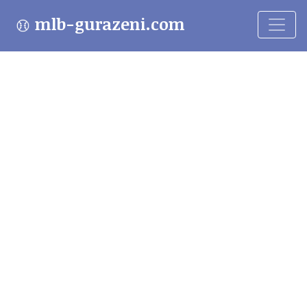
mlb-gurazeni.com