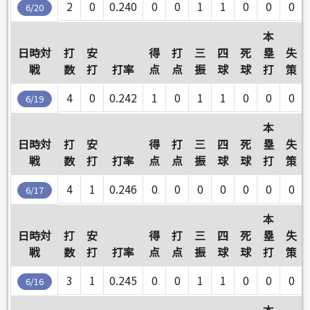
2
0
0.240
0
0
1
1
0
0
0
6/20
本
日時対
打
安
得
打
三
四
死
塁
失
戦
数
打
打率
点
点
振
球
球
打
策
4
0
0.242
1
0
1
1
0
0
0
6/19
本
日時対
打
安
得
打
三
四
死
塁
失
戦
数
打
打率
点
点
振
球
球
打
策
4
1
0.246
0
0
0
0
0
0
0
6/17
本
日時対
打
安
得
打
三
四
死
塁
失
戦
数
打
打率
点
点
振
球
球
打
策
3
1
0.245
0
0
1
1
0
0
0
6/16