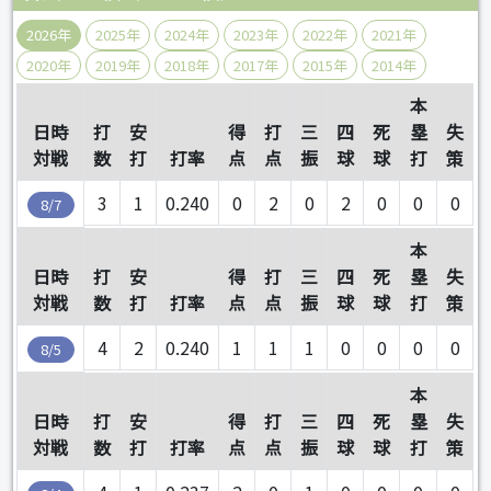
2026年
2025年
2024年
2023年
2022年
2021年
2020年
2019年
2018年
2017年
2015年
2014年
本
日時
打
安
得
打
三
四
死
塁
失
対戦
数
打
打率
点
点
振
球
球
打
策
3
1
0.240
0
2
0
2
0
0
0
8/7
本
日時
打
安
得
打
三
四
死
塁
失
対戦
数
打
打率
点
点
振
球
球
打
策
4
2
0.240
1
1
1
0
0
0
0
8/5
本
日時
打
安
得
打
三
四
死
塁
失
対戦
数
打
打率
点
点
振
球
球
打
策