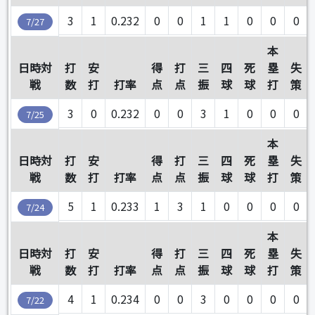
3
1
0.232
0
0
1
1
0
0
0
7/27
本
日時対
打
安
得
打
三
四
死
塁
失
戦
数
打
打率
点
点
振
球
球
打
策
3
0
0.232
0
0
3
1
0
0
0
7/25
本
日時対
打
安
得
打
三
四
死
塁
失
戦
数
打
打率
点
点
振
球
球
打
策
5
1
0.233
1
3
1
0
0
0
0
7/24
本
日時対
打
安
得
打
三
四
死
塁
失
戦
数
打
打率
点
点
振
球
球
打
策
4
1
0.234
0
0
3
0
0
0
0
7/22