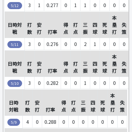
3
1
0.277
0
1
1
0
0
0
0
5/12
本
日時対
打
安
得
打
三
四
死
塁
失
戦
数
打
打率
点
点
振
球
球
打
策
3
0
0.276
0
0
2
1
0
0
0
5/11
本
日時対
打
安
得
打
三
四
死
塁
失
戦
数
打
打率
点
点
振
球
球
打
策
3
0
0.282
0
0
1
0
0
0
0
5/10
本
日時
打
安
得
打
三
四
死
塁
失
対戦
数
打
打率
点
点
振
球
球
打
策
4
0
0.288
0
0
0
0
0
0
0
5/9