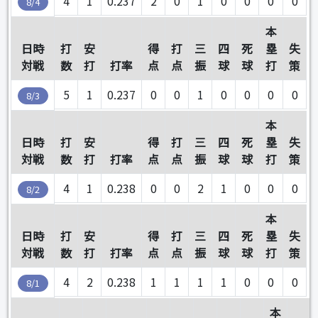
4
1
0.237
2
0
1
0
0
0
0
8/4
本
日時
打
安
得
打
三
四
死
塁
失
対戦
数
打
打率
点
点
振
球
球
打
策
5
1
0.237
0
0
1
0
0
0
0
8/3
本
日時
打
安
得
打
三
四
死
塁
失
対戦
数
打
打率
点
点
振
球
球
打
策
4
1
0.238
0
0
2
1
0
0
0
8/2
本
日時
打
安
得
打
三
四
死
塁
失
対戦
数
打
打率
点
点
振
球
球
打
策
4
2
0.238
1
1
1
1
0
0
0
8/1
本