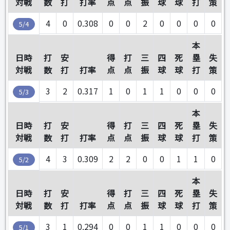
対戦
数
打
打率
点
点
振
球
球
打
策
4
0
0.308
0
0
2
0
0
0
0
5/4
本
日時
打
安
得
打
三
四
死
塁
失
対戦
数
打
打率
点
点
振
球
球
打
策
3
2
0.317
1
0
1
1
0
0
0
5/3
本
日時
打
安
得
打
三
四
死
塁
失
対戦
数
打
打率
点
点
振
球
球
打
策
4
3
0.309
2
2
0
0
1
1
0
5/2
本
日時
打
安
得
打
三
四
死
塁
失
対戦
数
打
打率
点
点
振
球
球
打
策
3
1
0.294
0
0
1
1
0
0
0
5/1