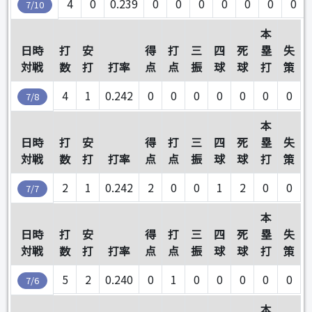
4
0
0.239
0
0
0
0
0
0
0
7/10
本
日時
打
安
得
打
三
四
死
塁
失
対戦
数
打
打率
点
点
振
球
球
打
策
4
1
0.242
0
0
0
0
0
0
0
7/8
本
日時
打
安
得
打
三
四
死
塁
失
対戦
数
打
打率
点
点
振
球
球
打
策
2
1
0.242
2
0
0
1
2
0
0
7/7
本
日時
打
安
得
打
三
四
死
塁
失
対戦
数
打
打率
点
点
振
球
球
打
策
5
2
0.240
0
1
0
0
0
0
0
7/6
本