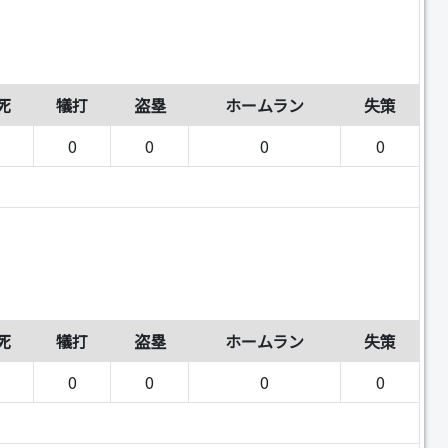
死
犠打
盗塁
ホームラン
失策
0
0
0
0
死
犠打
盗塁
ホームラン
失策
0
0
0
0