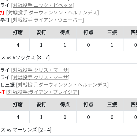
フライ
[対戦投手:ニック・ピベッタ]
安打
[対戦投手:ダーウィンソン・ヘルナンデス]
二塁打
[対戦投手:ライアン・ウェーバー]
打席
安打
得点
打点
三振
四
4
1
1
0
1
0
 vs Rソックス [8 - 7]
フライ
[対戦投手:クリス・マーサ]
フライ
[対戦投手:クリス・マーサ]
逃し三振
[対戦投手:ダーウィンソン・ヘルナンデス]
安打
[対戦投手:ライアン・ブレイジア]
打席
安打
得点
打点
三振
四
4
1
0
0
0
0
 vs マーリンズ [2 - 4]