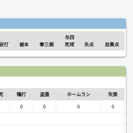
与四
安打
被本
奪三振
死球
失点
自責点
死
犠打
盗塁
ホームラン
失策
0
0
0
0