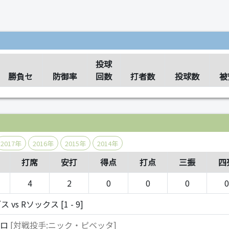
）
投球
勝負セ
防御率
回数
打者数
投球数
被
）
2017年
2016年
2015年
2014年
打席
安打
得点
打点
三振
四
4
2
0
0
0
0
 vs Rソックス [1 - 9]
ゴロ
[対戦投手:ニック・ピベッタ]