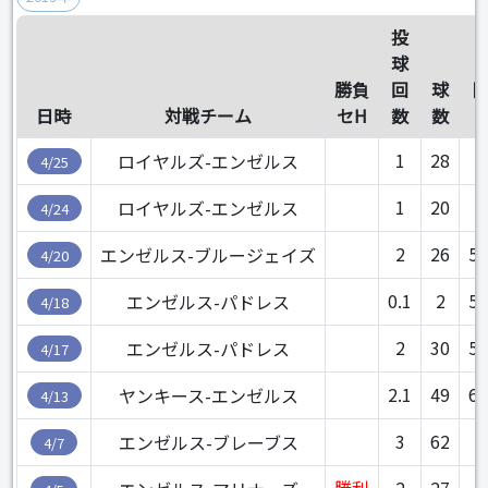
投
球
勝負
回
球
日時
対戦チーム
セH
数
数
1
28
5
ロイヤルズ-エンゼルス
4/25
1
20
5
ロイヤルズ-エンゼルス
4/24
2
26
5.
エンゼルス-ブルージェイズ
4/20
0.1
2
5.
エンゼルス-パドレス
4/18
2
30
5.
エンゼルス-パドレス
4/17
2.1
49
6.
ヤンキース-エンゼルス
4/13
3
62
4
エンゼルス-ブレーブス
4/7
勝利
2
27
1