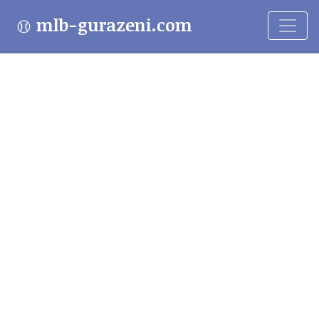
mlb-gurazeni.com