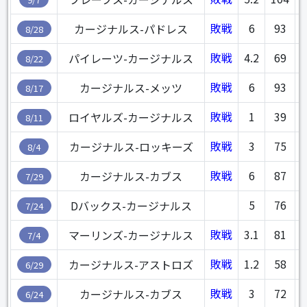
敗戦
6
93
カージナルス-パドレス
8/28
敗戦
4.2
69
8
パイレーツ-カージナルス
8/22
敗戦
6
93
8
カージナルス-メッツ
8/17
敗戦
1
39
8
ロイヤルズ-カージナルス
8/11
敗戦
3
75
7
カージナルス-ロッキーズ
8/4
敗戦
6
87
7
カージナルス-カブス
7/29
5
76
7
Dバックス-カージナルス
7/24
敗戦
3.1
81
7
マーリンズ-カージナルス
7/4
敗戦
1.2
58
7
カージナルス-アストロズ
6/29
敗戦
3
72
6
カージナルス-カブス
6/24