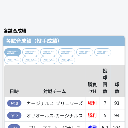
各試合成績
各試合成績（投手成績）
2023年
2022年
2021年
2020年
2019年
2018年
2017年
2016年
2015年
2014年
投
球
勝負
回
球
日時
対戦チーム
セH
数
数
勝利
7
93
7
カージナルス-ブリュワーズ
9/18
勝利
5
94
7
オリオールズ-カージナルス
9/12
敗戦
5.2
104
8
ブレーブス-カージナルス
9/7