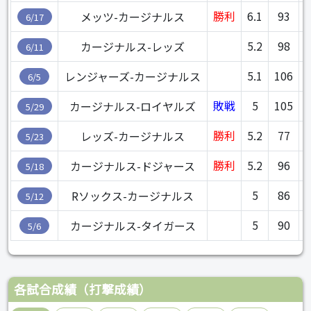
勝利
6.1
93
5
メッツ-カージナルス
6/17
5.2
98
5
カージナルス-レッズ
6/11
5.1
106
5
レンジャーズ-カージナルス
6/5
敗戦
5
105
6
カージナルス-ロイヤルズ
5/29
勝利
5.2
77
6
レッズ-カージナルス
5/23
勝利
5.2
96
5
カージナルス-ドジャース
5/18
5
86
Rソックス-カージナルス
5/12
5
90
カージナルス-タイガース
5/6
各試合成績（打撃成績）