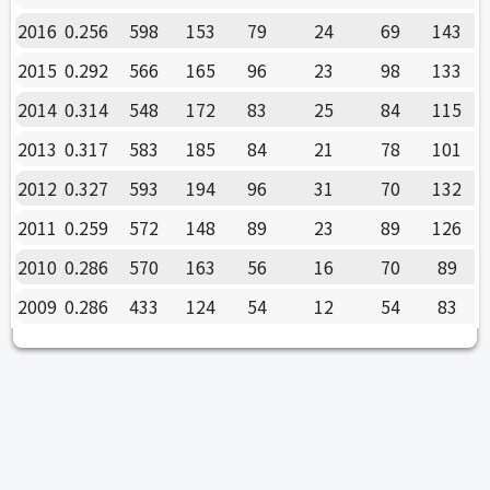
2016
0.256
598
153
79
24
69
143
2015
0.292
566
165
96
23
98
133
2014
0.314
548
172
83
25
84
115
2013
0.317
583
185
84
21
78
101
2012
0.327
593
194
96
31
70
132
2011
0.259
572
148
89
23
89
126
2010
0.286
570
163
56
16
70
89
2009
0.286
433
124
54
12
54
83