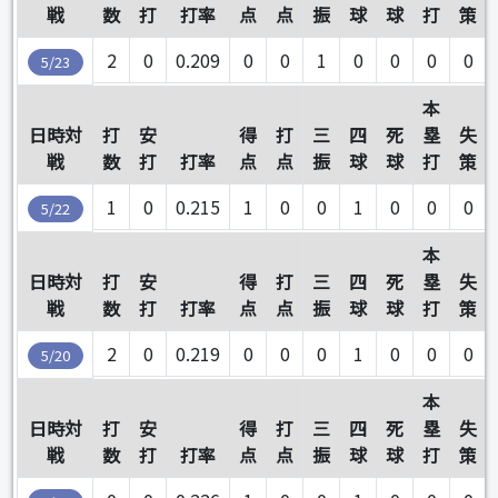
戦
数
打
打率
点
点
振
球
球
打
策
2
0
0.209
0
0
1
0
0
0
0
5/23
本
日時対
打
安
得
打
三
四
死
塁
失
戦
数
打
打率
点
点
振
球
球
打
策
1
0
0.215
1
0
0
1
0
0
0
5/22
本
日時対
打
安
得
打
三
四
死
塁
失
戦
数
打
打率
点
点
振
球
球
打
策
2
0
0.219
0
0
0
1
0
0
0
5/20
本
日時対
打
安
得
打
三
四
死
塁
失
戦
数
打
打率
点
点
振
球
球
打
策