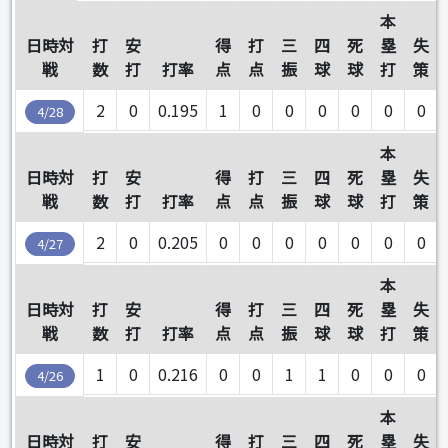
本
日時対
打
安
得
打
三
四
死
塁
失
戦
数
打
打率
点
点
振
球
球
打
策
2
0
0.195
1
0
0
0
0
0
0
4/28
本
日時対
打
安
得
打
三
四
死
塁
失
戦
数
打
打率
点
点
振
球
球
打
策
2
0
0.205
0
0
0
0
0
0
0
4/27
本
日時対
打
安
得
打
三
四
死
塁
失
戦
数
打
打率
点
点
振
球
球
打
策
1
0
0.216
0
0
1
1
0
0
0
4/26
本
日時対
打
安
得
打
三
四
死
塁
失