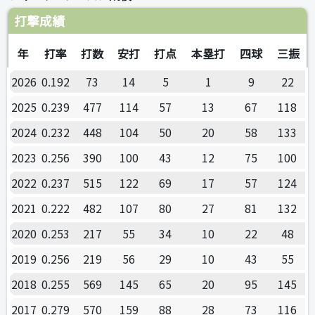
打撃成績
年
打率
打数
安打
打点
本塁打
四球
三振
2026
0.192
73
14
5
1
9
22
2025
0.239
477
114
57
13
67
118
2024
0.232
448
104
50
20
58
133
2023
0.256
390
100
43
12
75
100
2022
0.237
515
122
69
17
57
124
2021
0.222
482
107
80
27
81
132
2020
0.253
217
55
34
10
22
48
2019
0.256
219
56
29
10
43
55
2018
0.255
569
145
65
20
95
145
2017
0.279
570
159
88
28
73
116