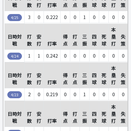
戦
数
打
打率
点
点
振
球
球
打
策
3
0
0.222
0
0
1
0
0
0
0
4/25
本
日時対
打
安
得
打
三
四
死
塁
失
戦
数
打
打率
点
点
振
球
球
打
策
1
1
0.242
0
0
0
0
0
0
0
4/24
本
日時対
打
安
得
打
三
四
死
塁
失
戦
数
打
打率
点
点
振
球
球
打
策
2
0
0.219
0
0
1
0
0
0
0
4/23
本
日時対
打
安
得
打
三
四
死
塁
失
戦
数
打
打率
点
点
振
球
球
打
策