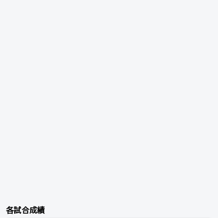
各試合成績