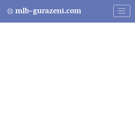
mlb-gurazeni.com