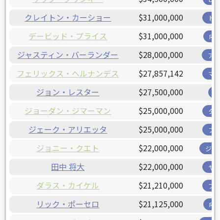
クレイトン・カーショー
$31,000,000
ド
デービッド・プライス
$31,000,000
R
ジャスティン・バーランダー
$28,000,000
ア
フェリックス・ヘルナンデス
$27,857,142
マ
ジョン・レスター
$27,500,000
ジョーダン・ジマーマン
$25,000,000
タ
ジェーク・アリエッタ
$25,000,000
フ
ジョニー・クエト
$22,000,000
ジャ
田中 将大
$22,000,000
ヤ
ダラス・カイケル
$21,210,000
ブ
リック・ポーセロ
$21,125,000
R