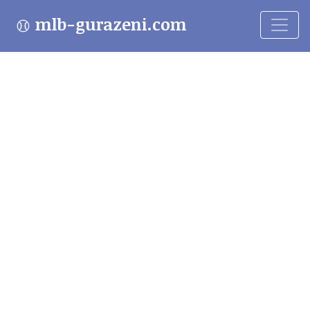
mlb-gurazeni.com