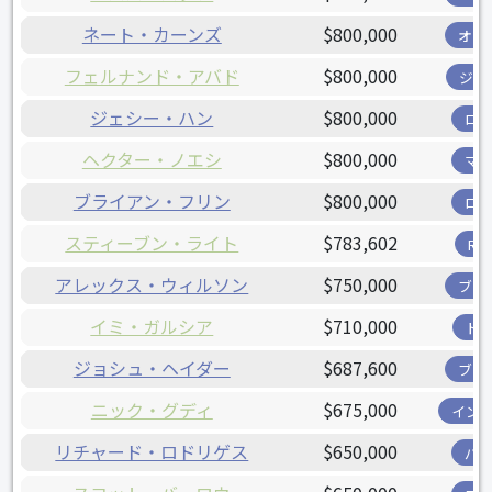
ネート・カーンズ
$800,000
オリ
フェルナンド・アバド
$800,000
ジャ
ジェシー・ハン
$800,000
ロ
ヘクター・ノエシ
$800,000
マ
ブライアン・フリン
$800,000
ロ
スティーブン・ライト
$783,602
R
アレックス・ウィルソン
$750,000
ブリ
イミ・ガルシア
$710,000
ド
ジョシュ・ヘイダー
$687,600
ブリ
ニック・グディ
$675,000
イン
リチャード・ロドリゲス
$650,000
パ