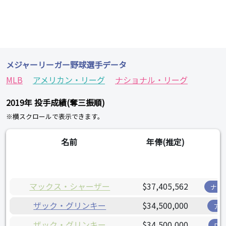
メジャーリーガー野球選手データ
MLB
アメリカン・リーグ
ナショナル・リーグ
2019年 投手成績(奪三振順)
※横スクロールで表示できます。
名前
年俸(推定)
チ
マックス・シャーザー
$37,405,562
ナシ
ザック・グリンキー
$34,500,000
ア
ザック・グリンキー
$34,500,000
D