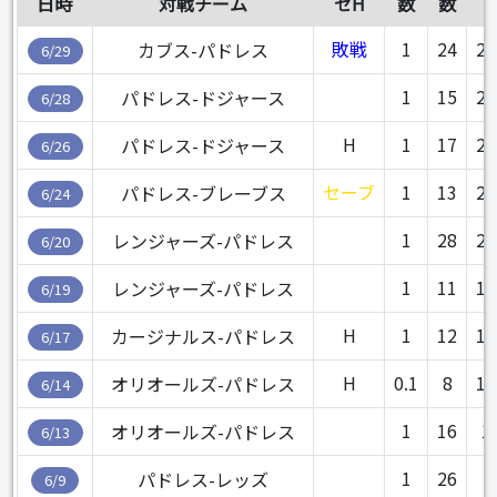
日時
対戦チーム
セH
数
数
敗戦
1
24
2.
カブス-パドレス
6/29
1
15
2.
パドレス-ドジャース
6/28
H
1
17
2.
パドレス-ドジャース
6/26
セーブ
1
13
2.
パドレス-ブレーブス
6/24
1
28
2.
レンジャーズ-パドレス
6/20
1
11
1.
レンジャーズ-パドレス
6/19
H
1
12
1.
カージナルス-パドレス
6/17
H
0.1
8
1.
オリオールズ-パドレス
6/14
1
16
1
オリオールズ-パドレス
6/13
1
26
1
パドレス-レッズ
6/9