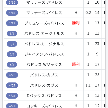
1
10
1.
マリナーズ-パドレス
5/16
H
0.2
14
1.
マリナーズ-パドレス
5/15
勝利
1
13
1.
ブリュワーズ-パドレス
5/13
H
1
11
1
パドレス-カージナルス
5/9
1
23
1.
パドレス-カージナルス
5/7
1
9
1
ジャイアンツ-パドレス
5/5
勝利
1
17
パドレス-Wソックス
5/3
1
25
2
パドレス-カブス
4/29
H
1.1
17
1.
パドレス-カブス
4/27
H
1
15
1.
Dバックス-パドレス
4/25
H
1
12
1.
ロッキーズ-パドレス
4/21