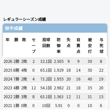
レギュラーシーズン成績
投手成績
年
勝
敗
セ
投球
防
失
自
被
与
ー
回数
御
点
責
安
死
ブ
率
点
打
球
2026
2勝
2敗
2
32.1回
2.505
9
9
30
8
2025
8勝
4敗
0
65.1回
1.929
18
14
50
22
2024
7勝
2敗
4
73.2回
1.955
20
16
40
19
2023
4勝
2敗
12
54.1回
2.982
21
18
35
20
2022
2勝
3敗
8
63.1回
1.563
12
11
31
15
2021
1勝
0敗
0
10回
5.91
0
0
10
6