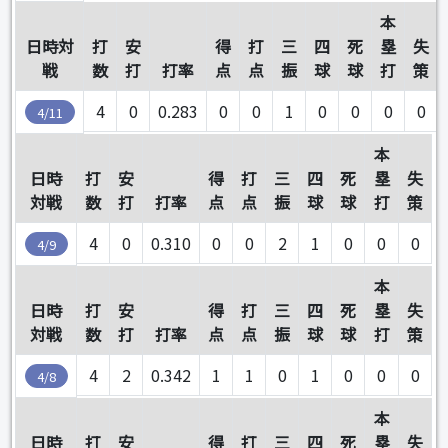
本
日時対
打
安
得
打
三
四
死
塁
失
戦
数
打
打率
点
点
振
球
球
打
策
4
0
0.283
0
0
1
0
0
0
0
4/11
本
日時
打
安
得
打
三
四
死
塁
失
対戦
数
打
打率
点
点
振
球
球
打
策
4
0
0.310
0
0
2
1
0
0
0
4/9
本
日時
打
安
得
打
三
四
死
塁
失
対戦
数
打
打率
点
点
振
球
球
打
策
4
2
0.342
1
1
0
1
0
0
0
4/8
本
日時
打
安
得
打
三
四
死
塁
失