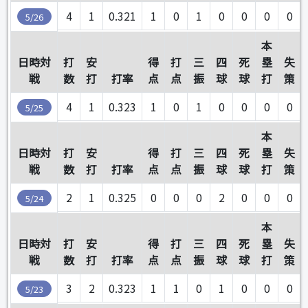
4
1
0.321
1
0
1
0
0
0
0
5/26
本
日時対
打
安
得
打
三
四
死
塁
失
戦
数
打
打率
点
点
振
球
球
打
策
4
1
0.323
1
0
1
0
0
0
0
5/25
本
日時対
打
安
得
打
三
四
死
塁
失
戦
数
打
打率
点
点
振
球
球
打
策
2
1
0.325
0
0
0
2
0
0
0
5/24
本
日時対
打
安
得
打
三
四
死
塁
失
戦
数
打
打率
点
点
振
球
球
打
策
3
2
0.323
1
1
0
1
0
0
0
5/23