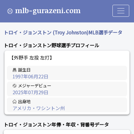
mlb-gurazeni.com
トロイ・ジョンストン (Troy Johnston)MLB選手データ
トロイ・ジョンストン野球選手プロフィール
【外野手 左投 左打】
誕生日
1997年06月22日
メジャーデビュー
2025年07月29日
出身地
アメリカ・ワシントン州
トロイ・ジョンストン年俸・年収・背番号データ