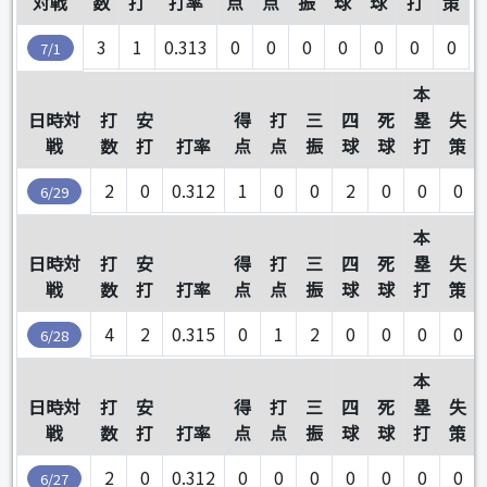
対戦
数
打
打率
点
点
振
球
球
打
策
3
1
0.313
0
0
0
0
0
0
0
7/1
本
日時対
打
安
得
打
三
四
死
塁
失
戦
数
打
打率
点
点
振
球
球
打
策
2
0
0.312
1
0
0
2
0
0
0
6/29
本
日時対
打
安
得
打
三
四
死
塁
失
戦
数
打
打率
点
点
振
球
球
打
策
4
2
0.315
0
1
2
0
0
0
0
6/28
本
日時対
打
安
得
打
三
四
死
塁
失
戦
数
打
打率
点
点
振
球
球
打
策
2
0
0.312
0
0
0
0
0
0
0
6/27