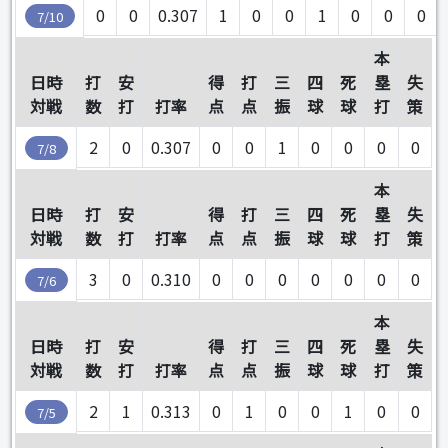
0
0
0.307
1
0
0
1
0
0
0
7/10
本
日時
打
安
得
打
三
四
死
塁
失
対戦
数
打
打率
点
点
振
球
球
打
策
2
0
0.307
0
0
1
0
0
0
0
7/8
本
日時
打
安
得
打
三
四
死
塁
失
対戦
数
打
打率
点
点
振
球
球
打
策
3
0
0.310
0
0
0
0
0
0
0
7/6
本
日時
打
安
得
打
三
四
死
塁
失
対戦
数
打
打率
点
点
振
球
球
打
策
2
1
0.313
0
1
0
0
1
0
0
7/5