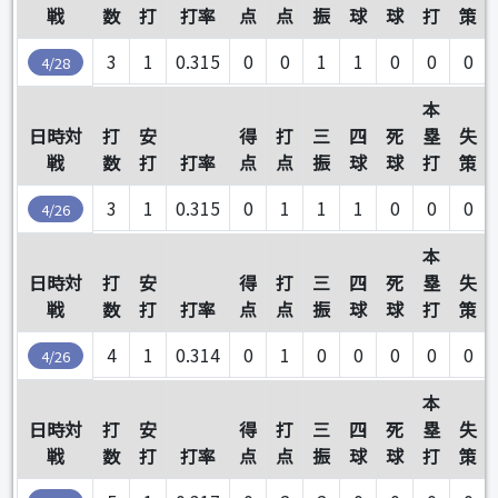
戦
数
打
打率
点
点
振
球
球
打
策
3
1
0.315
0
0
1
1
0
0
0
4/28
本
日時対
打
安
得
打
三
四
死
塁
失
戦
数
打
打率
点
点
振
球
球
打
策
3
1
0.315
0
1
1
1
0
0
0
4/26
本
日時対
打
安
得
打
三
四
死
塁
失
戦
数
打
打率
点
点
振
球
球
打
策
4
1
0.314
0
1
0
0
0
0
0
4/26
本
日時対
打
安
得
打
三
四
死
塁
失
戦
数
打
打率
点
点
振
球
球
打
策