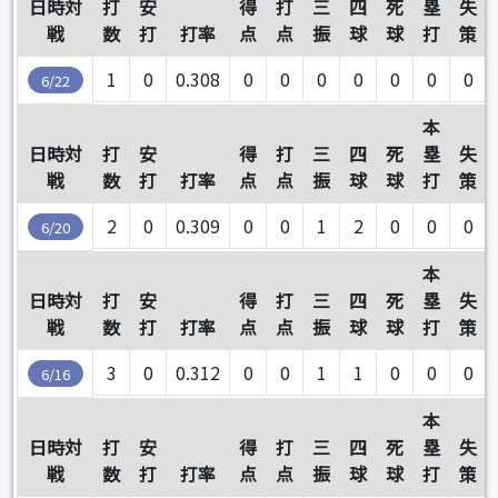
日時対
打
安
得
打
三
四
死
塁
失
戦
数
打
打率
点
点
振
球
球
打
策
1
0
0.308
0
0
0
0
0
0
0
6/22
本
日時対
打
安
得
打
三
四
死
塁
失
戦
数
打
打率
点
点
振
球
球
打
策
2
0
0.309
0
0
1
2
0
0
0
6/20
本
日時対
打
安
得
打
三
四
死
塁
失
戦
数
打
打率
点
点
振
球
球
打
策
3
0
0.312
0
0
1
1
0
0
0
6/16
本
日時対
打
安
得
打
三
四
死
塁
失
戦
数
打
打率
点
点
振
球
球
打
策