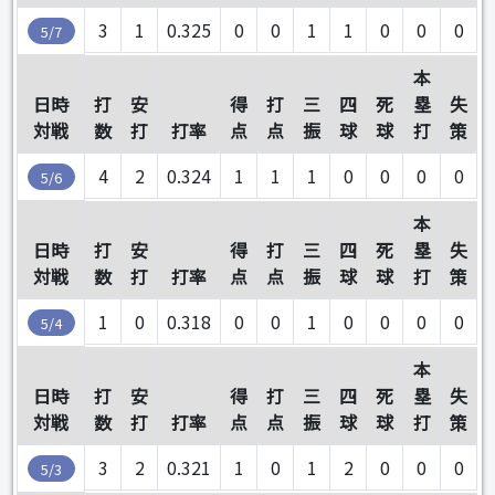
3
1
0.325
0
0
1
1
0
0
0
5/7
本
日時
打
安
得
打
三
四
死
塁
失
対戦
数
打
打率
点
点
振
球
球
打
策
4
2
0.324
1
1
1
0
0
0
0
5/6
本
日時
打
安
得
打
三
四
死
塁
失
対戦
数
打
打率
点
点
振
球
球
打
策
1
0
0.318
0
0
1
0
0
0
0
5/4
本
日時
打
安
得
打
三
四
死
塁
失
対戦
数
打
打率
点
点
振
球
球
打
策
3
2
0.321
1
0
1
2
0
0
0
5/3