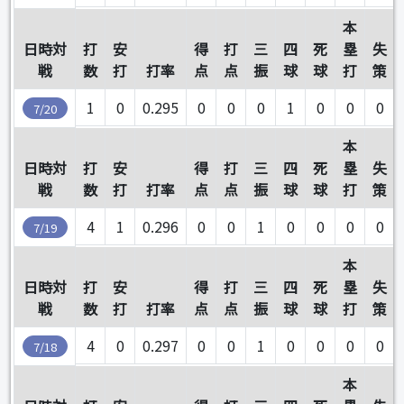
本
日時対
打
安
得
打
三
四
死
塁
失
戦
数
打
打率
点
点
振
球
球
打
策
1
0
0.295
0
0
0
1
0
0
0
7/20
本
日時対
打
安
得
打
三
四
死
塁
失
戦
数
打
打率
点
点
振
球
球
打
策
4
1
0.296
0
0
1
0
0
0
0
7/19
本
日時対
打
安
得
打
三
四
死
塁
失
戦
数
打
打率
点
点
振
球
球
打
策
4
0
0.297
0
0
1
0
0
0
0
7/18
本