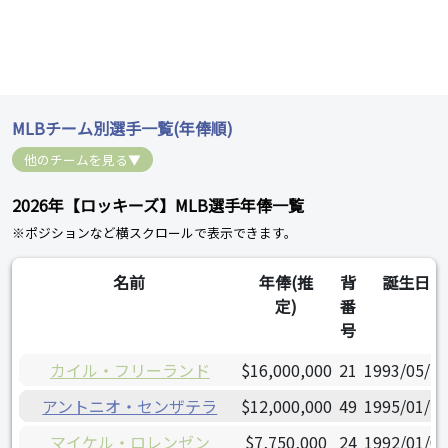
MLBチーム別選手一覧(年俸順)
他のチームを見る▼
2026年【ロッキーズ】MLB選手年俸一覧
※ポジションなど横スクロールで表示できます。
名前
年俸(推
背
誕生日
定)
番
号
カイル・フリーランド
$16,000,000
21
1993/05/14
アントニオ・センザテラ
$12,000,000
49
1995/01/21
マイケル・ロレンゼン
$7,750,000
24
1992/01/04