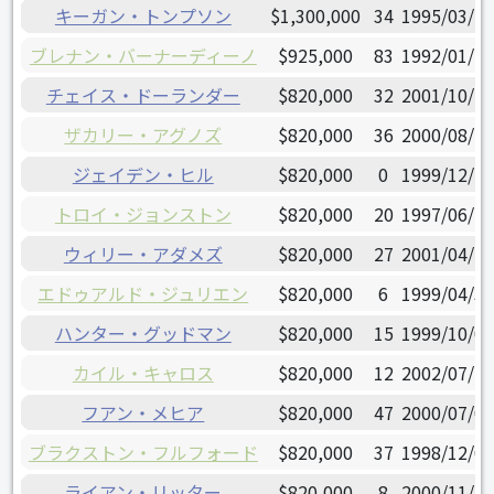
キーガン・トンプソン
$1,300,000
34
1995/03/13
ブレナン・バーナーディーノ
$925,000
83
1992/01/15
チェイス・ドーランダー
$820,000
32
2001/10/26
ザカリー・アグノズ
$820,000
36
2000/08/15
ジェイデン・ヒル
$820,000
0
1999/12/22
トロイ・ジョンストン
$820,000
20
1997/06/22
ウィリー・アダメズ
$820,000
27
2001/04/19
エドゥアルド・ジュリエン
$820,000
6
1999/04/30
ハンター・グッドマン
$820,000
15
1999/10/08
カイル・キャロス
$820,000
12
2002/07/26
フアン・メヒア
$820,000
47
2000/07/04
ブラクストン・フルフォード
$820,000
37
1998/12/09
ライアン・リッター
$820,000
8
2000/11/10