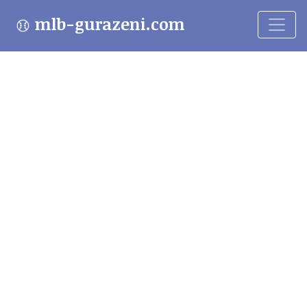
mlb-gurazeni.com