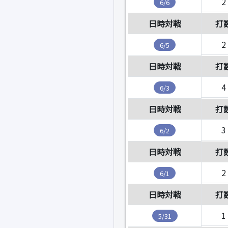
2
6/6
日時対戦
打
2
6/5
日時対戦
打
4
6/3
日時対戦
打
3
6/2
日時対戦
打
2
6/1
日時対戦
打
1
5/31