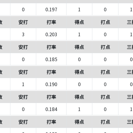
0
0.197
1
0
1
数
安打
打率
得点
打点
三
3
0.203
1
0
1
数
安打
打率
得点
打点
三
0
0.185
0
0
0
数
安打
打率
得点
打点
三
1
0.190
0
0
0
数
安打
打率
得点
打点
三
0
0.184
1
0
1
数
安打
打率
得点
打点
三