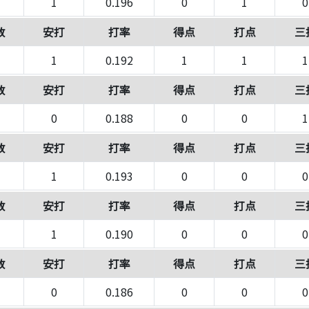
1
0.196
0
1
0
数
安打
打率
得点
打点
三
1
0.192
1
1
1
数
安打
打率
得点
打点
三
0
0.188
0
0
1
数
安打
打率
得点
打点
三
1
0.193
0
0
0
数
安打
打率
得点
打点
三
1
0.190
0
0
0
数
安打
打率
得点
打点
三
0
0.186
0
0
0