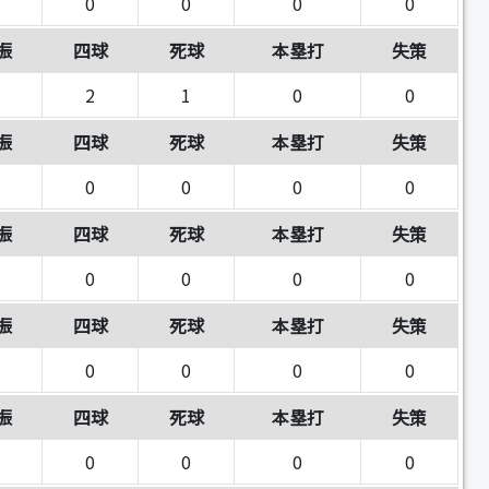
0
0
0
0
振
四球
死球
本塁打
失策
2
1
0
0
振
四球
死球
本塁打
失策
0
0
0
0
振
四球
死球
本塁打
失策
0
0
0
0
振
四球
死球
本塁打
失策
0
0
0
0
振
四球
死球
本塁打
失策
0
0
0
0