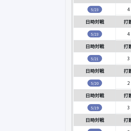
4
5/23
日時対戦
打
4
5/23
日時対戦
打
3
5/21
日時対戦
打
2
5/20
日時対戦
打
3
5/19
日時対戦
打