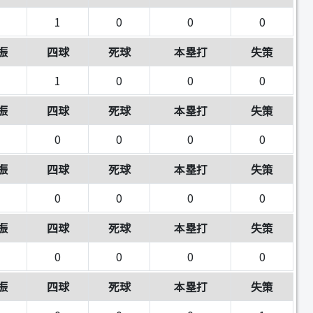
1
0
0
0
振
四球
死球
本塁打
失策
1
0
0
0
振
四球
死球
本塁打
失策
0
0
0
0
振
四球
死球
本塁打
失策
0
0
0
0
振
四球
死球
本塁打
失策
0
0
0
0
振
四球
死球
本塁打
失策