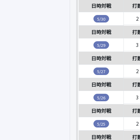
日時対戦
打
2
5/30
日時対戦
打
3
5/29
日時対戦
打
2
5/27
日時対戦
打
3
5/26
日時対戦
打
2
5/25
日時対戦
打