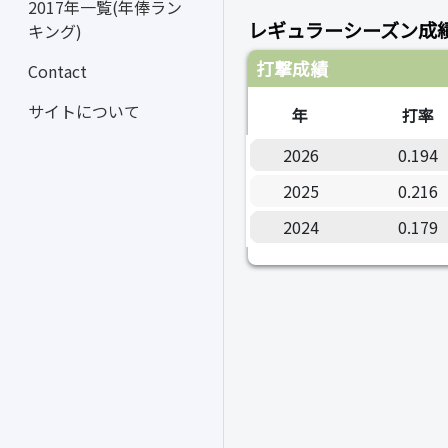
2017年一覧(年俸ラン
レギュラーシーズン成
キング)
打撃成績
Contact
サイトについて
年
打率
2026
0.194
2025
0.216
2024
0.179