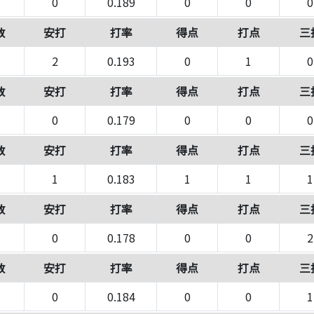
0
0.189
0
0
0
数
安打
打率
得点
打点
三
2
0.193
0
1
0
数
安打
打率
得点
打点
三
0
0.179
0
0
0
数
安打
打率
得点
打点
三
1
0.183
1
1
1
数
安打
打率
得点
打点
三
0
0.178
0
0
2
数
安打
打率
得点
打点
三
0
0.184
0
0
1