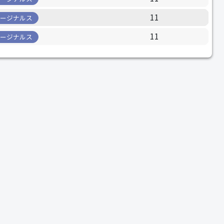
11
カージナルス
11
カージナルス