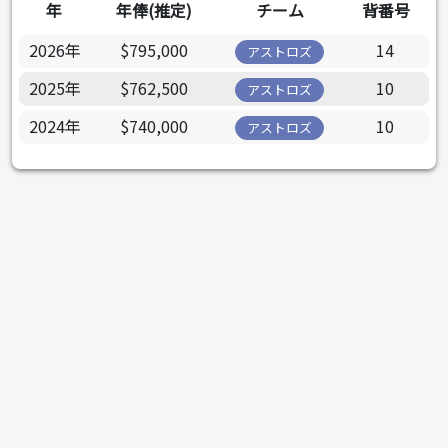
年
年俸(推定)
チーム
背番号
2026年
$795,000
14
アストロズ
2025年
$762,500
10
アストロズ
2024年
$740,000
10
アストロズ