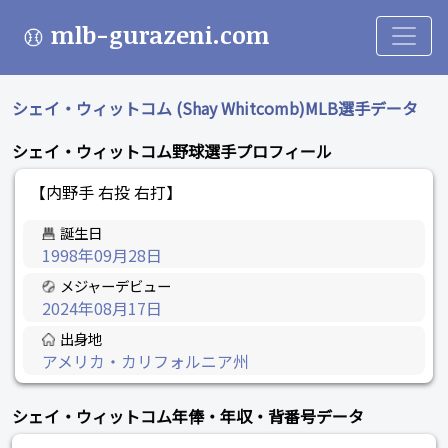
mlb-gurazeni.com
シェイ・ウィットコム (Shay Whitcomb)MLB選手データ
シェイ・ウィットコム野球選手プロフィール
【内野手 右投 右打】
誕生日
1998年09月28日
メジャーデビュー
2024年08月17日
出身地
アメリカ・カリフォルニア州
シェイ・ウィットコム年俸・年収・背番号データ