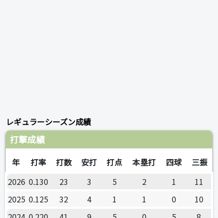
レギュラーシーズン成績
打撃成績
年
打率
打数
安打
打点
本塁打
四球
三振
2026
0.130
23
3
5
2
1
11
2025
0.125
32
4
1
1
0
10
2024
0.220
41
9
5
0
5
8