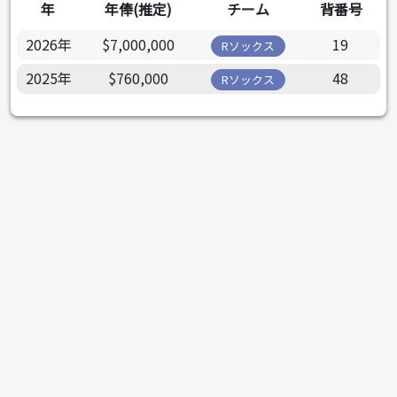
年
年俸(推定)
チーム
背番号
2026年
$7,000,000
19
Rソックス
2025年
$760,000
48
Rソックス