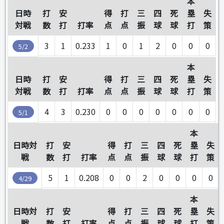
本
日時
打
安
得
打
三
四
死
塁
失
対戦
数
打
打率
点
点
振
球
球
打
策
3
1
0.233
1
0
1
2
0
0
0
5/2
本
日時
打
安
得
打
三
四
死
塁
失
対戦
数
打
打率
点
点
振
球
球
打
策
4
3
0.230
0
0
0
0
0
0
0
5/1
本
日時対
打
安
得
打
三
四
死
塁
失
戦
数
打
打率
点
点
振
球
球
打
策
5
1
0.208
0
0
2
0
0
0
0
4/29
本
日時対
打
安
得
打
三
四
死
塁
失
戦
数
打
打率
点
点
振
球
球
打
策