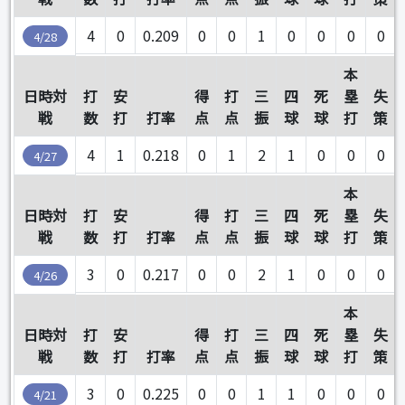
4
0
0.209
0
0
1
0
0
0
0
4/28
本
日時対
打
安
得
打
三
四
死
塁
失
戦
数
打
打率
点
点
振
球
球
打
策
4
1
0.218
0
1
2
1
0
0
0
4/27
本
日時対
打
安
得
打
三
四
死
塁
失
戦
数
打
打率
点
点
振
球
球
打
策
3
0
0.217
0
0
2
1
0
0
0
4/26
本
日時対
打
安
得
打
三
四
死
塁
失
戦
数
打
打率
点
点
振
球
球
打
策
3
0
0.225
0
0
1
1
0
0
0
4/21