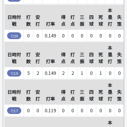
本
日時対
打
安
得
打
三
四
死
塁
失
戦
数
打
打率
点
点
振
球
球
打
策
0
0
0.149
0
0
0
0
0
0
0
7/20
本
日時対
打
安
得
打
三
四
死
塁
失
戦
数
打
打率
点
点
振
球
球
打
策
5
2
0.149
2
2
1
0
1
0
0
7/19
本
日時対
打
安
得
打
三
四
死
塁
失
戦
数
打
打率
点
点
振
球
球
打
策
0
0
0.119
0
0
0
0
0
0
0
7/17
本