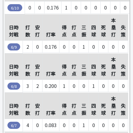
0
0
0.176
1
0
0
0
0
0
0
6/10
本
日時
打
安
得
打
三
四
死
塁
失
対戦
数
打
打率
点
点
振
球
球
打
策
2
0
0.176
0
0
1
0
0
0
0
6/9
本
日時
打
安
得
打
三
四
死
塁
失
対戦
数
打
打率
点
点
振
球
球
打
策
3
2
0.200
1
0
0
1
0
0
0
6/8
本
日時
打
安
得
打
三
四
死
塁
失
対戦
数
打
打率
点
点
振
球
球
打
策
4
0
0.083
0
0
1
0
0
0
0
6/7