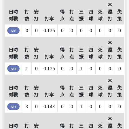
本
日時
打
安
得
打
三
四
死
塁
失
対戦
数
打
打率
点
点
振
球
球
打
策
0
0
0.125
0
0
0
0
0
0
0
6/6
本
日時
打
安
得
打
三
四
死
塁
失
対戦
数
打
打率
点
点
振
球
球
打
策
1
0
0.125
0
0
1
0
0
0
0
6/4
本
日時
打
安
得
打
三
四
死
塁
失
対戦
数
打
打率
点
点
振
球
球
打
策
3
0
0.143
0
0
1
0
0
0
0
6/3
本
日時
打
安
得
打
三
四
死
塁
失