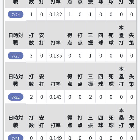
戦
数
打
打率
点
点
振
球
球
打
策
1
0
0.132
1
0
1
0
0
0
0
7/24
本
日時対
打
安
得
打
三
四
死
塁
失
戦
数
打
打率
点
点
振
球
球
打
策
3
0
0.135
0
0
1
0
0
0
0
7/23
本
日時対
打
安
得
打
三
四
死
塁
失
戦
数
打
打率
点
点
振
球
球
打
策
2
0
0.143
0
0
2
0
0
0
0
7/22
本
日時対
打
安
得
打
三
四
死
塁
失
戦
数
打
打率
点
点
振
球
球
打
策
0
0
0.149
0
0
0
0
0
0
0
7/21