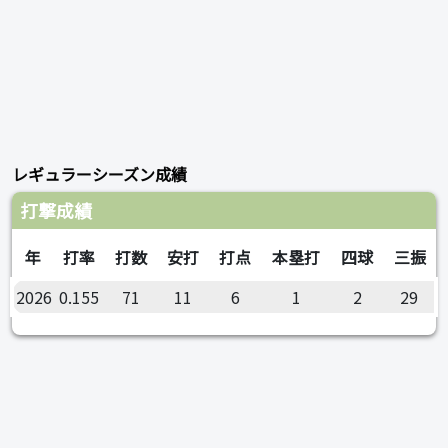
レギュラーシーズン成績
打撃成績
年
打率
打数
安打
打点
本塁打
四球
三振
2026
0.155
71
11
6
1
2
29