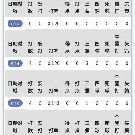
日時対
打
安
得
打
三
四
死
塁
失
戦
数
打
打率
点
点
振
球
球
打
策
0
0
0.120
0
0
0
0
0
0
0
6/16
本
日時対
打
安
得
打
三
四
死
塁
失
戦
数
打
打率
点
点
振
球
球
打
策
4
0
0.120
0
0
3
0
0
0
0
6/14
本
日時対
打
安
得
打
三
四
死
塁
失
戦
数
打
打率
点
点
振
球
球
打
策
4
0
0.143
0
0
1
0
0
0
0
6/13
本
日時対
打
安
得
打
三
四
死
塁
失
戦
数
打
打率
点
点
振
球
球
打
策