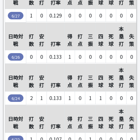
戦
数
打
打率
点
点
振
球
球
打
策
1
0
0.129
0
0
0
0
0
0
0
6/27
本
日時対
打
安
得
打
三
四
死
塁
失
戦
数
打
打率
点
点
振
球
球
打
策
0
0
0.133
1
0
0
0
0
0
0
6/26
本
日時対
打
安
得
打
三
四
死
塁
失
戦
数
打
打率
点
点
振
球
球
打
策
2
1
0.133
1
0
1
1
0
0
0
6/24
本
日時対
打
安
得
打
三
四
死
塁
失
戦
数
打
打率
点
点
振
球
球
打
策
1
0
0.107
0
0
1
0
0
0
0
6/22