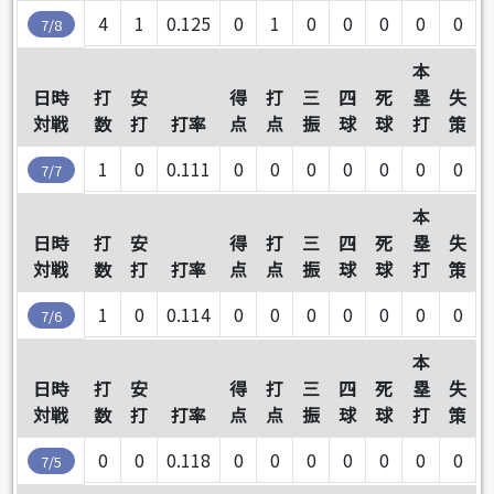
4
1
0.125
0
1
0
0
0
0
0
7/8
本
日時
打
安
得
打
三
四
死
塁
失
対戦
数
打
打率
点
点
振
球
球
打
策
1
0
0.111
0
0
0
0
0
0
0
7/7
本
日時
打
安
得
打
三
四
死
塁
失
対戦
数
打
打率
点
点
振
球
球
打
策
1
0
0.114
0
0
0
0
0
0
0
7/6
本
日時
打
安
得
打
三
四
死
塁
失
対戦
数
打
打率
点
点
振
球
球
打
策
0
0
0.118
0
0
0
0
0
0
0
7/5