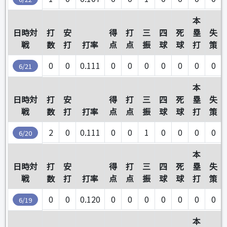
本
日時対
打
安
得
打
三
四
死
塁
失
戦
数
打
打率
点
点
振
球
球
打
策
0
0
0.111
0
0
0
0
0
0
0
6/21
本
日時対
打
安
得
打
三
四
死
塁
失
戦
数
打
打率
点
点
振
球
球
打
策
2
0
0.111
0
0
1
0
0
0
0
6/20
本
日時対
打
安
得
打
三
四
死
塁
失
戦
数
打
打率
点
点
振
球
球
打
策
0
0
0.120
0
0
0
0
0
0
0
6/19
本