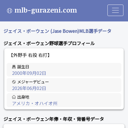
mlb-gurazeni.com
ジェイス・ボーウェン (Jase Bowen)MLB選手データ
ジェイス・ボーウェン野球選手プロフィール
【外野手 右投 右打】
誕生日
2000年09月02日
メジャーデビュー
2026年06月02日
出身地
アメリカ・オハイオ州
ジェイス・ボーウェン年俸・年収・背番号データ