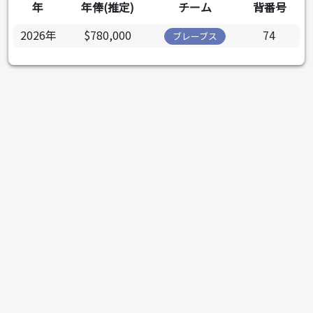
年
年俸(推定)
チーム
背番号
2026年
$780,000
74
ブレーブス