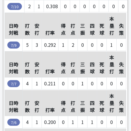
2
1
0.308
0
0
0
0
0
0
0
7/10
本
日時
打
安
得
打
三
四
死
塁
失
対戦
数
打
打率
点
点
振
球
球
打
策
5
3
0.292
1
2
0
0
0
1
0
7/9
本
日時
打
安
得
打
三
四
死
塁
失
対戦
数
打
打率
点
点
振
球
球
打
策
4
1
0.211
0
0
1
0
0
0
0
7/7
本
日時
打
安
得
打
三
四
死
塁
失
対戦
数
打
打率
点
点
振
球
球
打
策
4
1
0.200
0
1
1
1
0
0
0
7/6