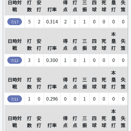
日時対
打
安
得
打
三
四
死
塁
失
戦
数
打
打率
点
点
振
球
球
打
策
5
2
0.314
2
1
1
0
0
0
0
7/17
本
日時対
打
安
得
打
三
四
死
塁
失
戦
数
打
打率
点
点
振
球
球
打
策
3
1
0.300
1
0
1
0
0
0
0
7/12
本
日時対
打
安
得
打
三
四
死
塁
失
戦
数
打
打率
点
点
振
球
球
打
策
1
0
0.296
0
0
1
0
0
0
0
7/11
本
日時対
打
安
得
打
三
四
死
塁
失
戦
数
打
打率
点
点
振
球
球
打
策