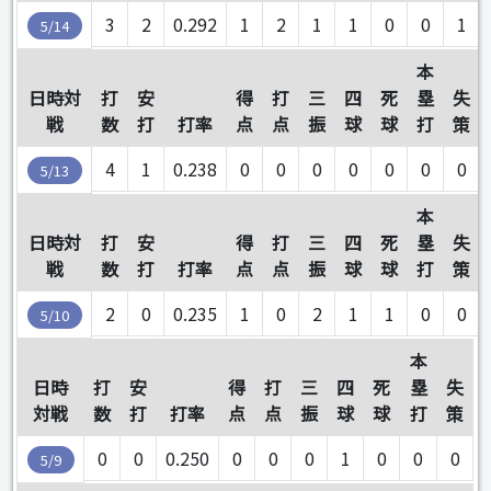
3
2
0.292
1
2
1
1
0
0
1
5/14
本
日時対
打
安
得
打
三
四
死
塁
失
戦
数
打
打率
点
点
振
球
球
打
策
4
1
0.238
0
0
0
0
0
0
0
5/13
本
日時対
打
安
得
打
三
四
死
塁
失
戦
数
打
打率
点
点
振
球
球
打
策
2
0
0.235
1
0
2
1
1
0
0
5/10
本
日時
打
安
得
打
三
四
死
塁
失
対戦
数
打
打率
点
点
振
球
球
打
策
0
0
0.250
0
0
0
1
0
0
0
5/9