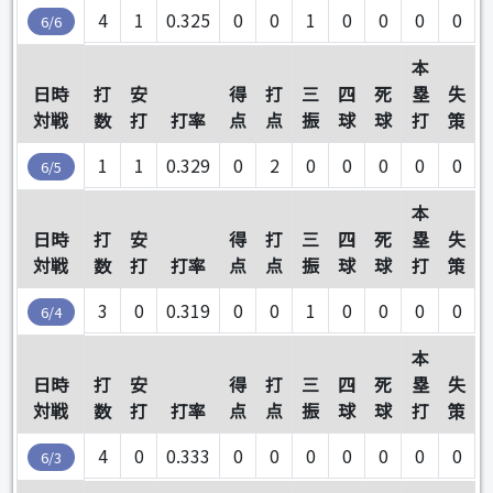
4
1
0.325
0
0
1
0
0
0
0
6/6
本
日時
打
安
得
打
三
四
死
塁
失
対戦
数
打
打率
点
点
振
球
球
打
策
1
1
0.329
0
2
0
0
0
0
0
6/5
本
日時
打
安
得
打
三
四
死
塁
失
対戦
数
打
打率
点
点
振
球
球
打
策
3
0
0.319
0
0
1
0
0
0
0
6/4
本
日時
打
安
得
打
三
四
死
塁
失
対戦
数
打
打率
点
点
振
球
球
打
策
4
0
0.333
0
0
0
0
0
0
0
6/3