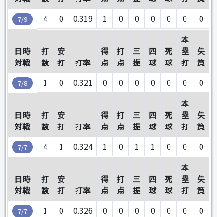
4
0
0.319
1
0
0
0
0
0
0
7/9
本
日時
打
安
得
打
三
四
死
塁
失
対戦
数
打
打率
点
点
振
球
球
打
策
1
0
0.321
0
0
0
0
0
0
0
7/8
本
日時
打
安
得
打
三
四
死
塁
失
対戦
数
打
打率
点
点
振
球
球
打
策
4
1
0.324
1
0
1
1
0
0
0
7/7
本
日時
打
安
得
打
三
四
死
塁
失
対戦
数
打
打率
点
点
振
球
球
打
策
1
0
0.326
0
0
0
0
0
0
0
7/7