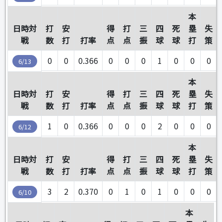
本
日時対
打
安
得
打
三
四
死
塁
失
戦
数
打
打率
点
点
振
球
球
打
策
0
0
0.366
0
0
0
1
0
0
0
6/13
本
日時対
打
安
得
打
三
四
死
塁
失
戦
数
打
打率
点
点
振
球
球
打
策
1
0
0.366
0
0
0
2
0
0
0
6/12
本
日時対
打
安
得
打
三
四
死
塁
失
戦
数
打
打率
点
点
振
球
球
打
策
3
2
0.370
0
1
0
1
0
0
0
6/10
本