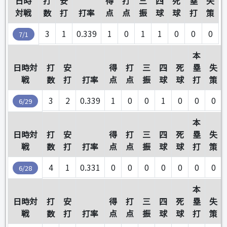
日時
打
安
得
打
三
四
死
塁
失
対戦
数
打
打率
点
点
振
球
球
打
策
3
1
0.339
1
0
1
1
0
0
0
7/1
本
日時対
打
安
得
打
三
四
死
塁
失
戦
数
打
打率
点
点
振
球
球
打
策
3
2
0.339
1
0
0
1
0
0
0
6/29
本
日時対
打
安
得
打
三
四
死
塁
失
戦
数
打
打率
点
点
振
球
球
打
策
4
1
0.331
0
0
0
0
0
0
0
6/28
本
日時対
打
安
得
打
三
四
死
塁
失
戦
数
打
打率
点
点
振
球
球
打
策