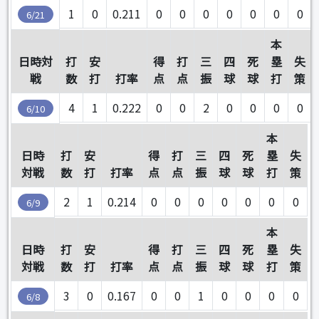
1
0
0.211
0
0
0
0
0
0
0
6/21
本
日時対
打
安
得
打
三
四
死
塁
失
戦
数
打
打率
点
点
振
球
球
打
策
4
1
0.222
0
0
2
0
0
0
0
6/10
本
日時
打
安
得
打
三
四
死
塁
失
対戦
数
打
打率
点
点
振
球
球
打
策
2
1
0.214
0
0
0
0
0
0
0
6/9
本
日時
打
安
得
打
三
四
死
塁
失
対戦
数
打
打率
点
点
振
球
球
打
策
3
0
0.167
0
0
1
0
0
0
0
6/8