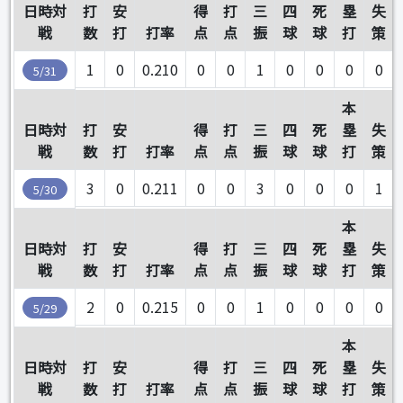
日時対
打
安
得
打
三
四
死
塁
失
戦
数
打
打率
点
点
振
球
球
打
策
1
0
0.210
0
0
1
0
0
0
0
5/31
本
日時対
打
安
得
打
三
四
死
塁
失
戦
数
打
打率
点
点
振
球
球
打
策
3
0
0.211
0
0
3
0
0
0
1
5/30
本
日時対
打
安
得
打
三
四
死
塁
失
戦
数
打
打率
点
点
振
球
球
打
策
2
0
0.215
0
0
1
0
0
0
0
5/29
本
日時対
打
安
得
打
三
四
死
塁
失
戦
数
打
打率
点
点
振
球
球
打
策