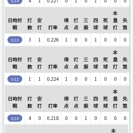
4
1
0.227
0
1
0
1
0
0
0
5/14
本
日時対
打
安
得
打
三
四
死
塁
失
戦
数
打
打率
点
点
振
球
球
打
策
3
1
0.226
1
0
0
1
0
0
0
5/13
本
日時対
打
安
得
打
三
四
死
塁
失
戦
数
打
打率
点
点
振
球
球
打
策
1
1
0.224
1
0
0
1
0
0
0
5/12
本
日時対
打
安
得
打
三
四
死
塁
失
戦
数
打
打率
点
点
振
球
球
打
策
4
0
0.218
0
0
1
0
0
0
0
5/10
本