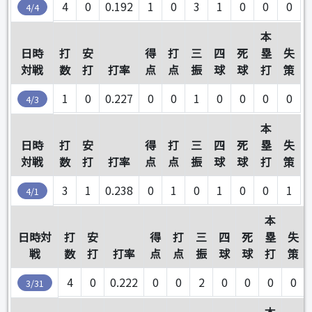
4
0
0.192
1
0
3
1
0
0
0
4/4
本
日時
打
安
得
打
三
四
死
塁
失
対戦
数
打
打率
点
点
振
球
球
打
策
1
0
0.227
0
0
1
0
0
0
0
4/3
本
日時
打
安
得
打
三
四
死
塁
失
対戦
数
打
打率
点
点
振
球
球
打
策
3
1
0.238
0
1
0
1
0
0
1
4/1
本
日時対
打
安
得
打
三
四
死
塁
失
戦
数
打
打率
点
点
振
球
球
打
策
4
0
0.222
0
0
2
0
0
0
0
3/31
本