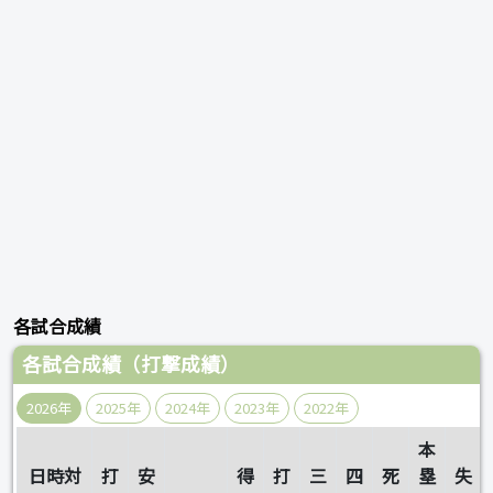
各試合成績
各試合成績（打撃成績）
2026年
2025年
2024年
2023年
2022年
本
日時対
打
安
得
打
三
四
死
塁
失