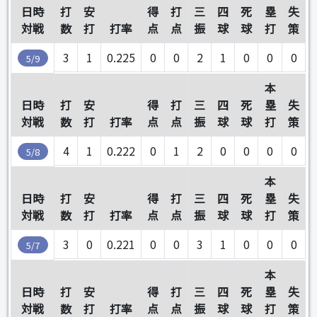
日時
打
安
得
打
三
四
死
塁
失
対戦
数
打
打率
点
点
振
球
球
打
策
3
1
0.225
0
0
2
1
0
0
0
5/9
本
日時
打
安
得
打
三
四
死
塁
失
対戦
数
打
打率
点
点
振
球
球
打
策
4
1
0.222
0
1
2
0
0
0
0
5/8
本
日時
打
安
得
打
三
四
死
塁
失
対戦
数
打
打率
点
点
振
球
球
打
策
3
0
0.221
0
0
3
1
0
0
0
5/7
本
日時
打
安
得
打
三
四
死
塁
失
対戦
数
打
打率
点
点
振
球
球
打
策