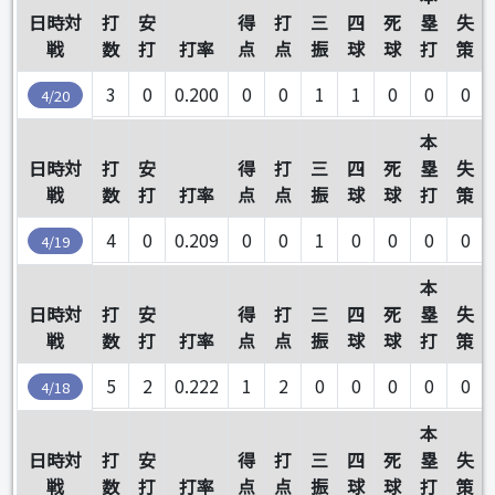
日時対
打
安
得
打
三
四
死
塁
失
戦
数
打
打率
点
点
振
球
球
打
策
3
0
0.200
0
0
1
1
0
0
0
4/20
本
日時対
打
安
得
打
三
四
死
塁
失
戦
数
打
打率
点
点
振
球
球
打
策
4
0
0.209
0
0
1
0
0
0
0
4/19
本
日時対
打
安
得
打
三
四
死
塁
失
戦
数
打
打率
点
点
振
球
球
打
策
5
2
0.222
1
2
0
0
0
0
0
4/18
本
日時対
打
安
得
打
三
四
死
塁
失
戦
数
打
打率
点
点
振
球
球
打
策