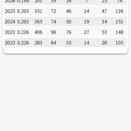
2026
0.194
201
39
26
7
25
74
2025
0.205
351
72
46
14
47
136
2024
0.203
365
74
50
19
34
151
2023
0.236
406
96
76
27
53
148
2022
0.226
283
64
35
14
28
103