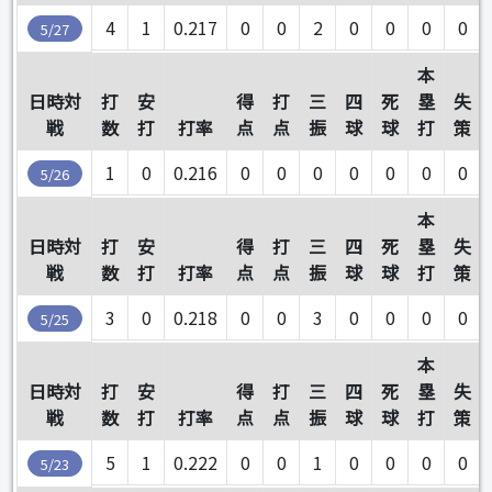
4
1
0.217
0
0
2
0
0
0
0
5/27
本
日時対
打
安
得
打
三
四
死
塁
失
戦
数
打
打率
点
点
振
球
球
打
策
1
0
0.216
0
0
0
0
0
0
0
5/26
本
日時対
打
安
得
打
三
四
死
塁
失
戦
数
打
打率
点
点
振
球
球
打
策
3
0
0.218
0
0
3
0
0
0
0
5/25
本
日時対
打
安
得
打
三
四
死
塁
失
戦
数
打
打率
点
点
振
球
球
打
策
5
1
0.222
0
0
1
0
0
0
0
5/23