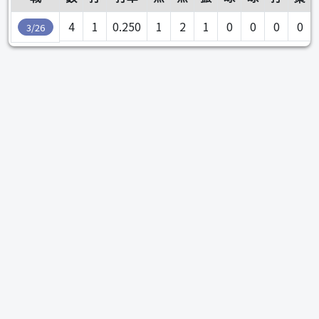
4
1
0.250
1
2
1
0
0
0
0
3/26