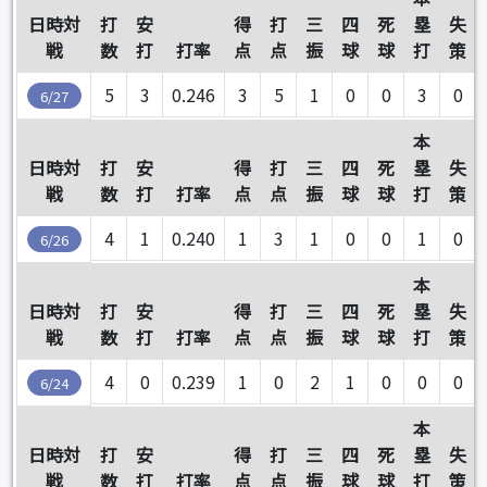
日時対
打
安
得
打
三
四
死
塁
失
戦
数
打
打率
点
点
振
球
球
打
策
5
3
0.246
3
5
1
0
0
3
0
6/27
本
日時対
打
安
得
打
三
四
死
塁
失
戦
数
打
打率
点
点
振
球
球
打
策
4
1
0.240
1
3
1
0
0
1
0
6/26
本
日時対
打
安
得
打
三
四
死
塁
失
戦
数
打
打率
点
点
振
球
球
打
策
4
0
0.239
1
0
2
1
0
0
0
6/24
本
日時対
打
安
得
打
三
四
死
塁
失
戦
数
打
打率
点
点
振
球
球
打
策