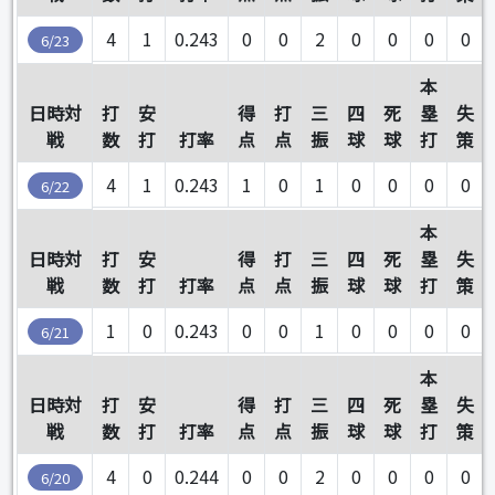
4
1
0.243
0
0
2
0
0
0
0
6/23
本
日時対
打
安
得
打
三
四
死
塁
失
戦
数
打
打率
点
点
振
球
球
打
策
4
1
0.243
1
0
1
0
0
0
0
6/22
本
日時対
打
安
得
打
三
四
死
塁
失
戦
数
打
打率
点
点
振
球
球
打
策
1
0
0.243
0
0
1
0
0
0
0
6/21
本
日時対
打
安
得
打
三
四
死
塁
失
戦
数
打
打率
点
点
振
球
球
打
策
4
0
0.244
0
0
2
0
0
0
0
6/20