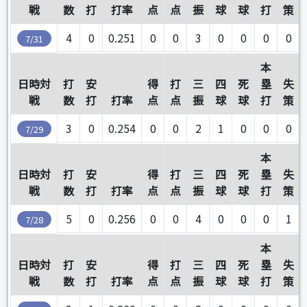
戦
数
打
打率
点
点
振
球
球
打
策
4
0
0.251
0
0
3
0
0
0
0
7/31
本
日時対
打
安
得
打
三
四
死
塁
失
戦
数
打
打率
点
点
振
球
球
打
策
3
0
0.254
0
0
2
1
0
0
0
7/29
本
日時対
打
安
得
打
三
四
死
塁
失
戦
数
打
打率
点
点
振
球
球
打
策
5
0
0.256
0
0
4
0
0
0
1
7/28
本
日時対
打
安
得
打
三
四
死
塁
失
戦
数
打
打率
点
点
振
球
球
打
策