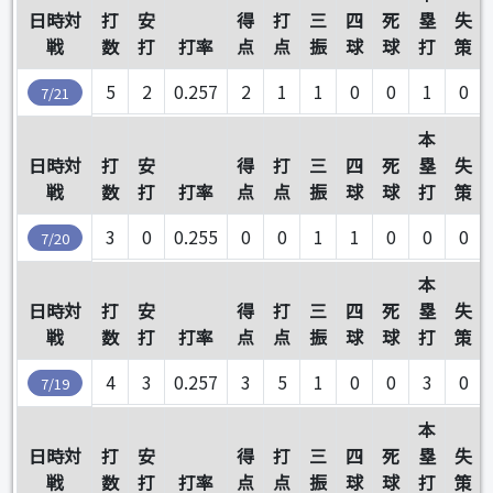
日時対
打
安
得
打
三
四
死
塁
失
戦
数
打
打率
点
点
振
球
球
打
策
5
2
0.257
2
1
1
0
0
1
0
7/21
本
日時対
打
安
得
打
三
四
死
塁
失
戦
数
打
打率
点
点
振
球
球
打
策
3
0
0.255
0
0
1
1
0
0
0
7/20
本
日時対
打
安
得
打
三
四
死
塁
失
戦
数
打
打率
点
点
振
球
球
打
策
4
3
0.257
3
5
1
0
0
3
0
7/19
本
日時対
打
安
得
打
三
四
死
塁
失
戦
数
打
打率
点
点
振
球
球
打
策