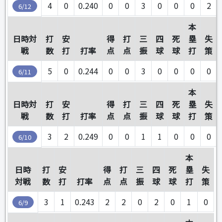
4
0
0.240
0
0
3
0
0
0
2
6/12
本
日時対
打
安
得
打
三
四
死
塁
失
戦
数
打
打率
点
点
振
球
球
打
策
5
0
0.244
0
0
3
0
0
0
0
6/11
本
日時対
打
安
得
打
三
四
死
塁
失
戦
数
打
打率
点
点
振
球
球
打
策
3
2
0.249
0
0
1
1
0
0
0
6/10
本
日時
打
安
得
打
三
四
死
塁
失
対戦
数
打
打率
点
点
振
球
球
打
策
3
1
0.243
2
2
0
2
0
1
0
6/9