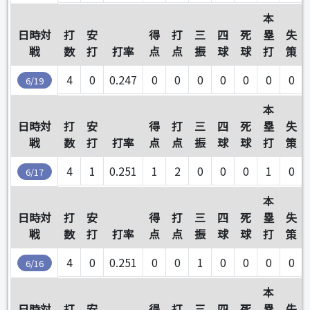
本
日時対
打
安
得
打
三
四
死
塁
失
戦
数
打
打率
点
点
振
球
球
打
策
4
0
0.247
0
0
0
0
0
0
0
6/19
本
日時対
打
安
得
打
三
四
死
塁
失
戦
数
打
打率
点
点
振
球
球
打
策
4
1
0.251
1
2
0
0
0
1
0
6/17
本
日時対
打
安
得
打
三
四
死
塁
失
戦
数
打
打率
点
点
振
球
球
打
策
4
0
0.251
0
0
1
0
0
0
0
6/16
本
日時対
打
安
得
打
三
四
死
塁
失