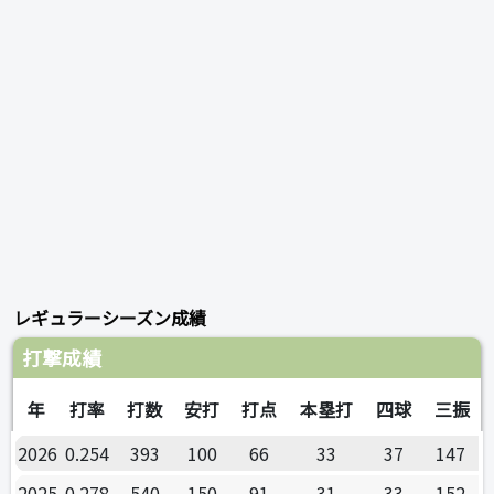
レギュラーシーズン成績
打撃成績
年
打率
打数
安打
打点
本塁打
四球
三振
2026
0.254
393
100
66
33
37
147
2025
0.278
540
150
91
31
33
152