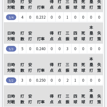
日時
打
安
得
打
三
四
死
塁
失
対戦
数
打
打率
点
点
振
球
球
打
策
4
0
0.232
0
0
1
0
0
0
0
5/4
本
日時
打
安
得
打
三
四
死
塁
失
対戦
数
打
打率
点
点
振
球
球
打
策
5
0
0.240
0
0
3
0
0
0
0
5/3
本
日時
打
安
得
打
三
四
死
塁
失
対戦
数
打
打率
点
点
振
球
球
打
策
3
0
0.250
0
0
2
1
0
0
0
5/2
本
日時
打
安
得
打
三
四
死
塁
失
対戦
数
打
打率
点
点
振
球
球
打
策