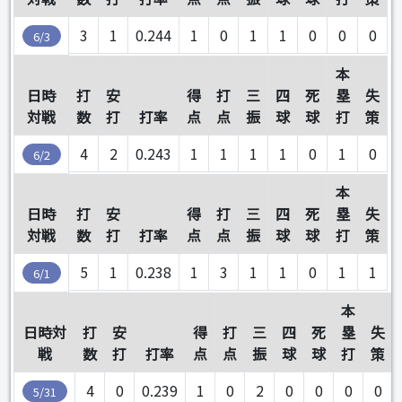
3
1
0.244
1
0
1
1
0
0
0
6/3
本
日時
打
安
得
打
三
四
死
塁
失
対戦
数
打
打率
点
点
振
球
球
打
策
4
2
0.243
1
1
1
1
0
1
0
6/2
本
日時
打
安
得
打
三
四
死
塁
失
対戦
数
打
打率
点
点
振
球
球
打
策
5
1
0.238
1
3
1
1
0
1
1
6/1
本
日時対
打
安
得
打
三
四
死
塁
失
戦
数
打
打率
点
点
振
球
球
打
策
4
0
0.239
1
0
2
0
0
0
0
5/31