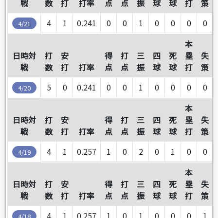
戦
数
打
打率
点
点
振
球
球
打
策
4
1
0.241
0
0
1
0
0
0
0
4/21
本
日時対
打
安
得
打
三
四
死
塁
失
戦
数
打
打率
点
点
振
球
球
打
策
5
0
0.241
0
0
1
0
0
0
0
4/20
本
日時対
打
安
得
打
三
四
死
塁
失
戦
数
打
打率
点
点
振
球
球
打
策
4
1
0.257
1
0
2
0
1
0
0
4/19
本
日時対
打
安
得
打
三
四
死
塁
失
戦
数
打
打率
点
点
振
球
球
打
策
4
1
0.257
1
0
1
0
0
0
1
4/18