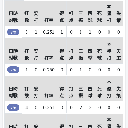
本
日時
打
安
得
打
三
四
死
塁
失
対戦
数
打
打率
点
点
振
球
球
打
策
3
1
0.251
1
0
1
1
0
0
0
7/9
本
日時
打
安
得
打
三
四
死
塁
失
対戦
数
打
打率
点
点
振
球
球
打
策
1
0
0.250
0
0
1
0
0
0
0
7/8
本
日時
打
安
得
打
三
四
死
塁
失
対戦
数
打
打率
点
点
振
球
球
打
策
4
0
0.251
0
0
2
2
0
0
0
7/6
本
日時
打
安
得
打
三
四
死
塁
失