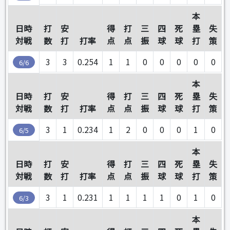
本
日時
打
安
得
打
三
四
死
塁
失
対戦
数
打
打率
点
点
振
球
球
打
策
3
3
0.254
1
1
0
0
0
0
0
6/6
本
日時
打
安
得
打
三
四
死
塁
失
対戦
数
打
打率
点
点
振
球
球
打
策
3
1
0.234
1
2
0
0
0
1
0
6/5
本
日時
打
安
得
打
三
四
死
塁
失
対戦
数
打
打率
点
点
振
球
球
打
策
3
1
0.231
1
1
1
1
0
1
0
6/3
本