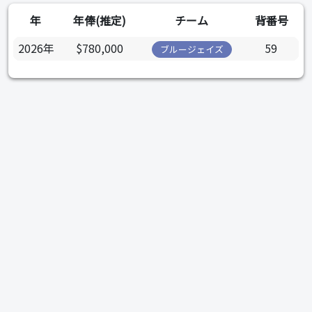
年
年俸(推定)
チーム
背番号
2026年
$780,000
59
ブルージェイズ