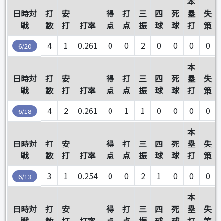
本
日時対
打
安
得
打
三
四
死
塁
失
戦
数
打
打率
点
点
振
球
球
打
策
4
1
0.261
0
0
2
0
0
0
0
6/20
本
日時対
打
安
得
打
三
四
死
塁
失
戦
数
打
打率
点
点
振
球
球
打
策
4
2
0.261
0
1
1
0
0
0
0
6/18
本
日時対
打
安
得
打
三
四
死
塁
失
戦
数
打
打率
点
点
振
球
球
打
策
3
1
0.254
0
0
2
1
0
0
0
6/13
本
日時対
打
安
得
打
三
四
死
塁
失
戦
数
打
打率
点
点
振
球
球
打
策