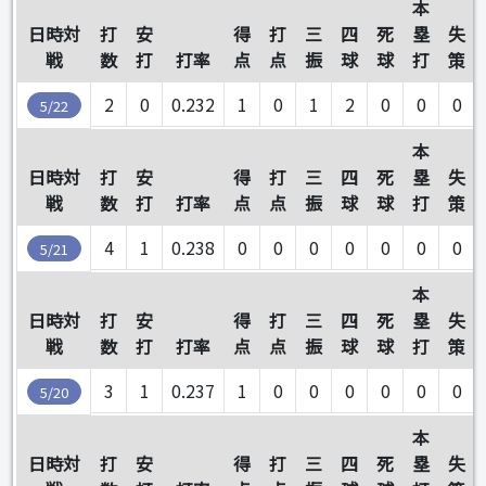
本
日時対
打
安
得
打
三
四
死
塁
失
戦
数
打
打率
点
点
振
球
球
打
策
2
0
0.232
1
0
1
2
0
0
0
5/22
本
日時対
打
安
得
打
三
四
死
塁
失
戦
数
打
打率
点
点
振
球
球
打
策
4
1
0.238
0
0
0
0
0
0
0
5/21
本
日時対
打
安
得
打
三
四
死
塁
失
戦
数
打
打率
点
点
振
球
球
打
策
3
1
0.237
1
0
0
0
0
0
0
5/20
本
日時対
打
安
得
打
三
四
死
塁
失