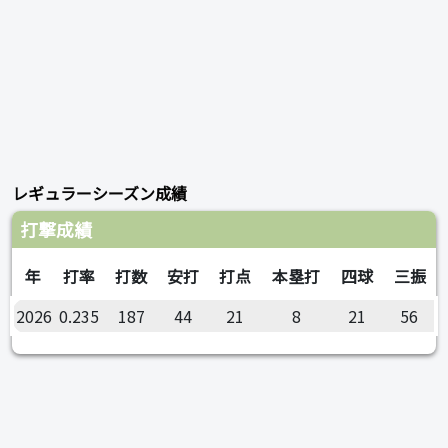
レギュラーシーズン成績
打撃成績
年
打率
打数
安打
打点
本塁打
四球
三振
2026
0.235
187
44
21
8
21
56