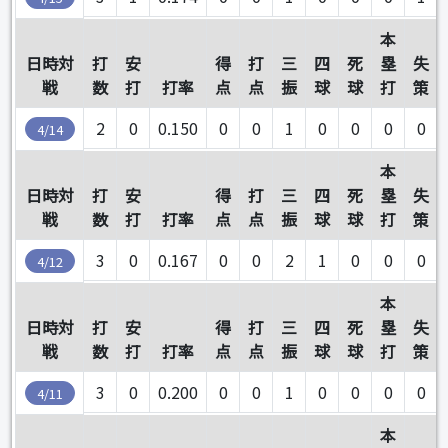
本
日時対
打
安
得
打
三
四
死
塁
失
戦
数
打
打率
点
点
振
球
球
打
策
2
0
0.150
0
0
1
0
0
0
0
4/14
本
日時対
打
安
得
打
三
四
死
塁
失
戦
数
打
打率
点
点
振
球
球
打
策
3
0
0.167
0
0
2
1
0
0
0
4/12
本
日時対
打
安
得
打
三
四
死
塁
失
戦
数
打
打率
点
点
振
球
球
打
策
3
0
0.200
0
0
1
0
0
0
0
4/11
本