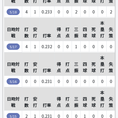
戦
数
打
打率
点
点
振
球
球
打
策
4
1
0.233
0
0
2
0
0
0
2
5/18
本
日時対
打
安
得
打
三
四
死
塁
失
戦
数
打
打率
点
点
振
球
球
打
策
4
1
0.232
0
0
1
0
0
0
0
5/17
本
日時対
打
安
得
打
三
四
死
塁
失
戦
数
打
打率
点
点
振
球
球
打
策
0
0
0.231
0
0
0
0
0
0
0
5/16
本
日時対
打
安
得
打
三
四
死
塁
失
戦
数
打
打率
点
点
振
球
球
打
策
2
1
0.231
0
0
0
1
0
0
0
5/15