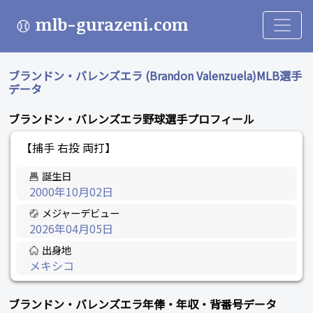
mlb-gurazeni.com
ブランドン・バレンズエラ (Brandon Valenzuela)MLB選手
データ
ブランドン・バレンズエラ野球選手プロフィール
【捕手 右投 両打】
誕生日
2000年10月02日
メジャーデビュー
2026年04月05日
出身地
メキシコ
ブランドン・バレンズエラ年俸・年収・背番号データ