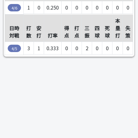
1
0
0.250
0
0
0
0
0
0
0
4/6
本
日時
打
安
得
打
三
四
死
塁
失
対戦
数
打
打率
点
点
振
球
球
打
策
3
1
0.333
0
0
2
0
0
0
0
4/5