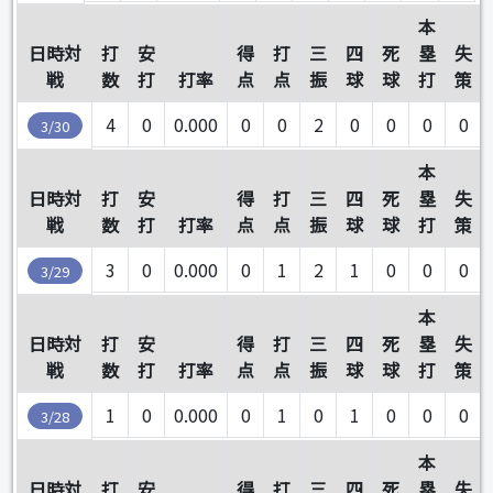
本
日時対
打
安
得
打
三
四
死
塁
失
戦
数
打
打率
点
点
振
球
球
打
策
4
0
0.000
0
0
2
0
0
0
0
3/30
本
日時対
打
安
得
打
三
四
死
塁
失
戦
数
打
打率
点
点
振
球
球
打
策
3
0
0.000
0
1
2
1
0
0
0
3/29
本
日時対
打
安
得
打
三
四
死
塁
失
戦
数
打
打率
点
点
振
球
球
打
策
1
0
0.000
0
1
0
1
0
0
0
3/28
本
日時対
打
安
得
打
三
四
死
塁
失