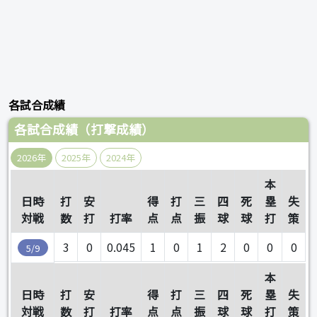
各試合成績
各試合成績（打撃成績）
2026年
2025年
2024年
本
日時
打
安
得
打
三
四
死
塁
失
対戦
数
打
打率
点
点
振
球
球
打
策
3
0
0.045
1
0
1
2
0
0
0
5/9
本
日時
打
安
得
打
三
四
死
塁
失
対戦
数
打
打率
点
点
振
球
球
打
策