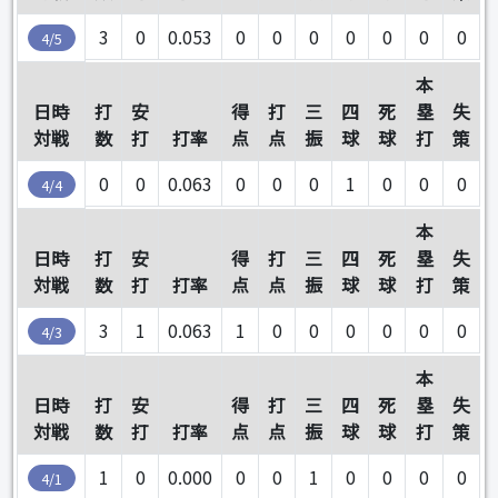
3
0
0.053
0
0
0
0
0
0
0
4/5
本
日時
打
安
得
打
三
四
死
塁
失
対戦
数
打
打率
点
点
振
球
球
打
策
0
0
0.063
0
0
0
1
0
0
0
4/4
本
日時
打
安
得
打
三
四
死
塁
失
対戦
数
打
打率
点
点
振
球
球
打
策
3
1
0.063
1
0
0
0
0
0
0
4/3
本
日時
打
安
得
打
三
四
死
塁
失
対戦
数
打
打率
点
点
振
球
球
打
策
1
0
0.000
0
0
1
0
0
0
0
4/1