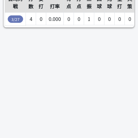
戦
数
打
打率
点
点
振
球
球
打
策
4
0
0.000
0
0
1
0
0
0
0
3/27