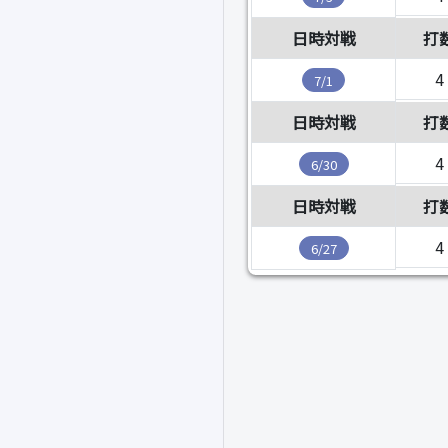
日時対戦
打
4
7/1
日時対戦
打
4
6/30
日時対戦
打
4
6/27