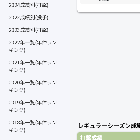
2024成績別(打撃)
2023成績別(投手)
2023成績別(打撃)
2022年一覧(年俸ラン
キング)
2021年一覧(年俸ラン
キング)
2020年一覧(年俸ラン
キング)
2019年一覧(年俸ラン
キング)
2018年一覧(年俸ラン
レギュラーシーズン成
キング)
打撃成績