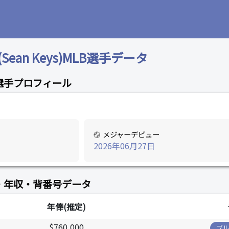
ean Keys)MLB選手データ
選手プロフィール
メジャーデビュー
2026年06月27日
・年収・背番号データ
年俸(推定)
$760,000
ブ