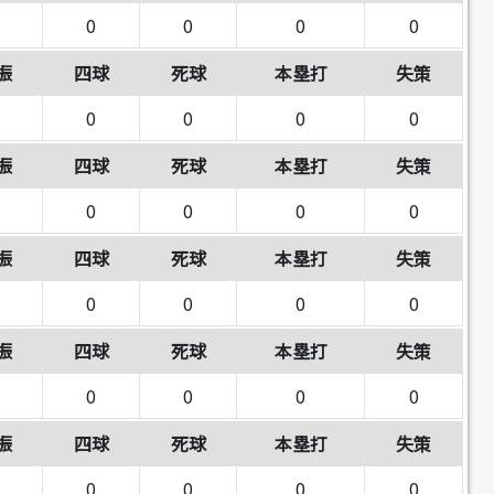
0
0
0
0
振
四球
死球
本塁打
失策
0
0
0
0
振
四球
死球
本塁打
失策
0
0
0
0
振
四球
死球
本塁打
失策
0
0
0
0
振
四球
死球
本塁打
失策
0
0
0
0
振
四球
死球
本塁打
失策
0
0
0
0