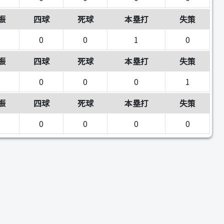
振
四球
死球
本塁打
失策
0
0
1
0
振
四球
死球
本塁打
失策
0
0
0
1
振
四球
死球
本塁打
失策
0
0
0
0