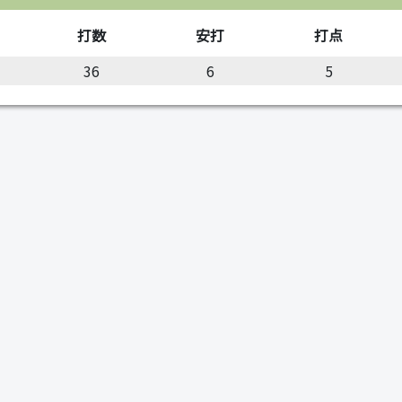
打数
安打
打点
36
6
5