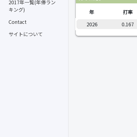
2017年一覧(年俸ラン
キング)
年
打率
Contact
2026
0.167
サイトについて