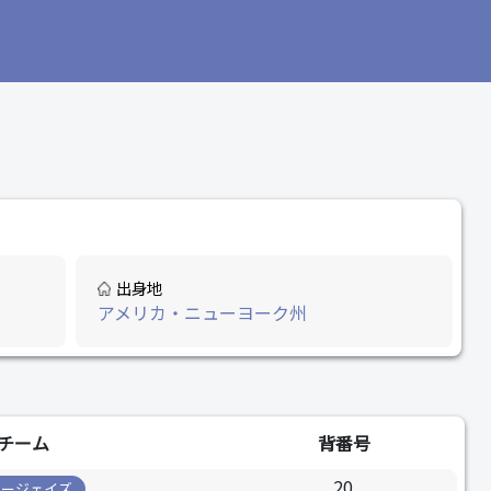
出身地
アメリカ・ニューヨーク州
チーム
背番号
20
ルージェイズ