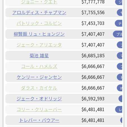
ジョニー・クエト
$7,777,778
ジャ
アロルディス・チャプマン
$7,755,556
ヤ
パトリック・コルビン
$7,453,703
ナシ
柳賢振 リュ・ヒョンジン
$7,407,407
ブル
ジェーク・アリエッタ
$7,407,407
フ
菊池 雄星
$6,685,185
マ
コール・ハメルズ
$6,666,667
ブ
ケンリー・ジャンセン
$6,666,667
ド
ダラス・カイケル
$6,666,667
W
ジェーク・オドリッジ
$6,592,593
ツ
コリー・クリューバー
$6,481,481
レン
トレバー・バウアー
$6,481,481