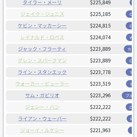
タイラー・メーリ
$225,849
ジェイク・ジュニス
$225,185
ロ
ケビン・マッカーシー
$224,815
ロ
レイナルド・ロペス
$224,074
W
ジャック・フラーティ
$223,889
カー
グレン・スパークマン
$223,889
ロ
ライン・スタンエック
$223,778
マ
ウォーカー・ビューラー
$223,519
ド
サム・ガビリオ
$223,296
ブル
ジェシー・ハン
$222,222
ロ
ライアン・ウェーバー
$222,222
R
ジョーイ・ルケシー
$221,963
パ