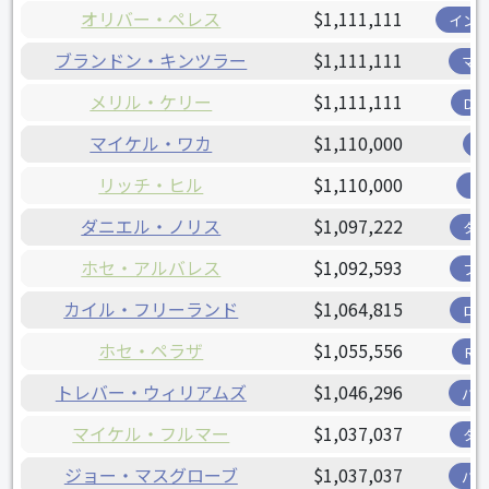
オリバー・ペレス
$1,111,111
イン
ブランドン・キンツラー
$1,111,111
マ
メリル・ケリー
$1,111,111
D
マイケル・ワカ
$1,110,000
リッチ・ヒル
$1,110,000
ツ
ダニエル・ノリス
$1,097,222
タ
ホセ・アルバレス
$1,092,593
フ
カイル・フリーランド
$1,064,815
ロ
ホセ・ペラザ
$1,055,556
R
トレバー・ウィリアムズ
$1,046,296
パ
マイケル・フルマー
$1,037,037
タ
ジョー・マスグローブ
$1,037,037
パ