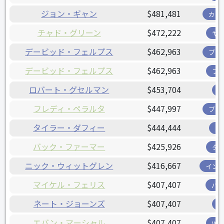
ジョン・ギャン
$481,481
カー
チャド・グリーン
$472,222
ヤ
デービッド・フェルプス
$462,963
ブリ
デービッド・フェルプス
$462,963
フ
ロバート・グセルマン
$453,704
フレディ・ペラルタ
$447,997
ブリ
タイラー・ダフィー
$444,444
ツ
バック・ファーマー
$425,926
タ
ニック・ウィットグレン
$416,667
イン
マイケル・フェリス
$407,407
パ
ネート・ジョーンズ
$407,407
エバン・マーシャル
$407,407
W