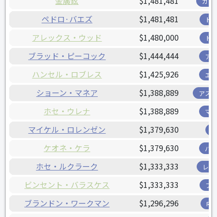
金廣鉉
$1,481,481
カー
ペドロ·バエズ
$1,481,481
ド
アレックス・ウッド
$1,480,000
ド
ブラッド・ピーコック
$1,444,444
ア
ハンセル・ロブレス
$1,425,926
エ
ショーン・マネア
$1,388,889
アス
ホセ・ウレナ
$1,388,889
マ
マイケル・ロレンゼン
$1,379,630
ケオネ・ケラ
$1,379,630
パ
ホセ・ルクラーク
$1,333,333
レン
ビンセント・バラスケス
$1,333,333
フ
ブランドン・ワークマン
$1,296,296
R