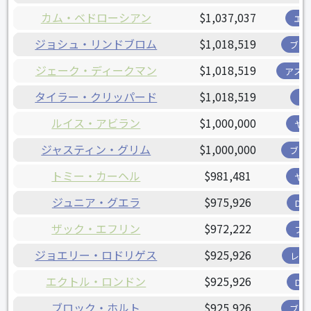
カム・ベドローシアン
$1,037,037
エ
ジョシュ・リンドブロム
$1,018,519
ブリ
ジェーク・ディークマン
$1,018,519
アス
タイラー・クリッパード
$1,018,519
ツ
ルイス・アビラン
$1,000,000
ヤ
ジャスティン・グリム
$1,000,000
ブリ
トミー・カーヘル
$981,481
ヤ
ジュニア・グエラ
$975,926
D
ザック・エフリン
$972,222
フ
ジョエリー・ロドリゲス
$925,926
レン
エクトル・ロンドン
$925,926
D
ブロック・ホルト
$925,926
ブリ