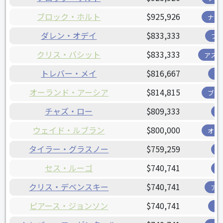
ブロック・ホルト
$925,926
ナシ
ダレン・オデイ
$833,333
ブ
クリス・バシット
$833,333
アス
トレバー・メイ
$816,667
ツ
オーランド・アーシア
$814,815
ブリ
チャズ・ロー
$809,333
ウェイド・ルブラン
$800,000
オリ
タイラー・グラスノー
$759,259
セス・ルーゴ
$740,741
クリス・デベンスキー
$740,741
ア
ピアース・ジョンソン
$740,741
パ