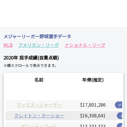
メジャーリーガー野球選手データ
MLB
アメリカン・リーグ
ナショナル・リーグ
2020年 投手成績(自責点順)
※横スクロールで表示できます。
名前
年俸(推定)
チ
マックス・シャーザー
$17,801,286
ナシ
クレイトン・カーショー
$16,308,641
ド
ゲリット・コール
$13,333,333
ヤ