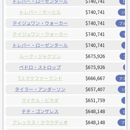
トレバー・ローゼンタール
$740,741
ロ
トレバー・ケーヒル
$740,741
ジャ
テイジュワン・ウォーカー
$740,741
ブル
テイジュワン・ウォーカー
$740,741
マ
トレバー・ローゼンタール
$740,741
パ
ルーク・ジャクソン
$675,926
ブ
ペドロ・ストロップ
$675,926
T.J.マクファーランド
$666,667
アス
タイラー・アンダーソン
$657,407
ジャ
マイケル・ピネダ
$651,759
ツ
チチ・ゴンザレス
$648,148
ロ
アレックス・クラウディオ
$648,148
ブリ