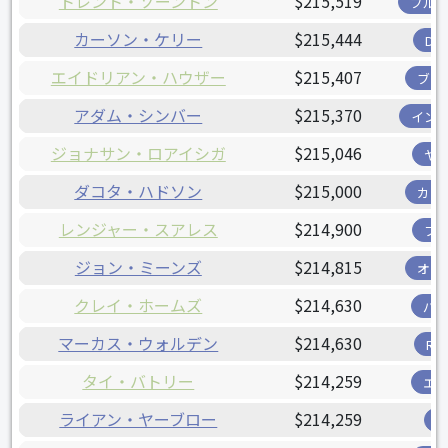
トレント・ソーントン
$215,519
ブル
カーソン・ケリー
$215,444
D
エイドリアン・ハウザー
$215,407
ブリ
アダム・シンバー
$215,370
イン
ジョナサン・ロアイシガ
$215,046
ヤ
ダコタ・ハドソン
$215,000
カー
レンジャー・スアレス
$214,900
フ
ジョン・ミーンズ
$214,815
オリ
クレイ・ホームズ
$214,630
パ
マーカス・ウォルデン
$214,630
R
タイ・バトリー
$214,259
エ
ライアン・ヤーブロー
$214,259