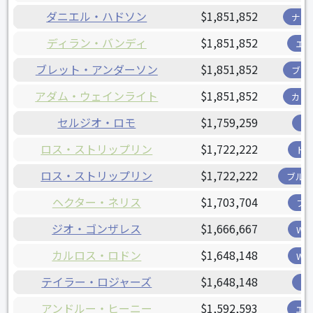
ダニエル・ハドソン
$1,851,852
ナシ
ディラン・バンディ
$1,851,852
エ
ブレット・アンダーソン
$1,851,852
ブリ
アダム・ウェインライト
$1,851,852
カー
セルジオ・ロモ
$1,759,259
ツ
ロス・ストリップリン
$1,722,222
ド
ロス・ストリップリン
$1,722,222
ブル
ヘクター・ネリス
$1,703,704
フ
ジオ・ゴンザレス
$1,666,667
W
カルロス・ロドン
$1,648,148
W
テイラー・ロジャーズ
$1,648,148
ツ
アンドルー・ヒーニー
$1,592,593
エ