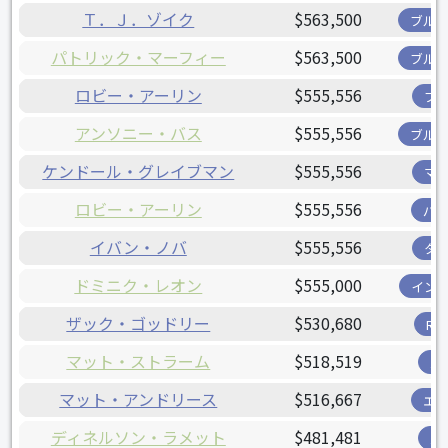
Ｔ．Ｊ．ゾイク
$563,500
ブル
パトリック・マーフィー
$563,500
ブル
ロビー・アーリン
$555,556
ブ
アンソニー・バス
$555,556
ブル
ケンドール・グレイブマン
$555,556
マ
ロビー・アーリン
$555,556
パ
イバン・ノバ
$555,556
タ
ドミニク・レオン
$555,000
イン
ザック・ゴッドリー
$530,680
R
マット・ストラーム
$518,519
パ
マット・アンドリース
$516,667
エ
ディネルソン・ラメット
$481,481
パ