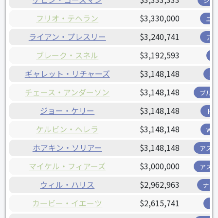
ジャ
フリオ・テヘラン
$3,330,000
エ
ライアン・プレスリー
$3,240,741
ア
ブレーク・スネル
$3,192,593
ギャレット・リチャーズ
$3,148,148
パ
チェース・アンダーソン
$3,148,148
ブル
ジョー・ケリー
$3,148,148
ド
ケルビン・ヘレラ
$3,148,148
W
ホアキン・ソリアー
$3,148,148
アス
マイケル・フィアーズ
$3,000,000
アス
ウィル・ハリス
$2,962,963
ナシ
カービー・イエーツ
$2,615,741
パ