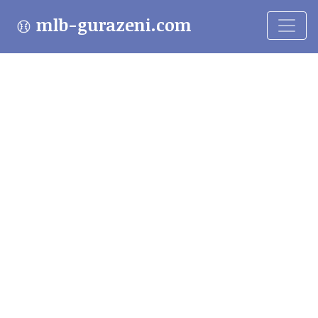
mlb-gurazeni.com