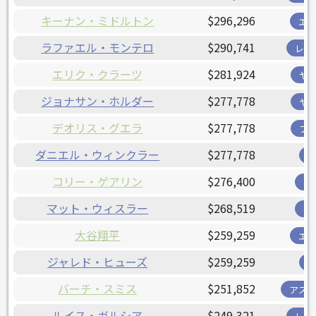
キーナン・ミドルトン
$296,296
エ
ラファエル・モンテロ
$290,741
レン
エリク・クラーツ
$281,924
ヤ
ジョナサン・ホルダー
$277,778
ヤ
デオリス・グエラ
$277,778
フ
ダニエル・ウィンクラー
$277,778
コリー・ゲアリン
$276,400
ツ
マット・ウィスラー
$268,519
ツ
大谷翔平
$259,259
エ
ジャレド・ヒューズ
$259,259
バーチ・スミス
$251,852
アス
ルイス・ガルシア
$249,321