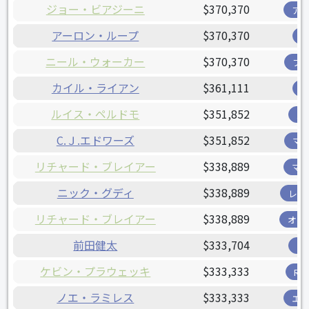
ジョー・ビアジーニ
$370,370
ア
アーロン・ループ
$370,370
ニール・ウォーカー
$370,370
フ
カイル・ライアン
$361,111
ルイス・ペルドモ
$351,852
パ
C.Ｊ.エドワーズ
$351,852
マ
リチャード・ブレイアー
$338,889
マ
ニック・グディ
$338,889
レン
リチャード・ブレイアー
$338,889
オリ
前田健太
$333,704
ツ
ケビン・プラウェッキ
$333,333
R
ノエ・ラミレス
$333,333
エ