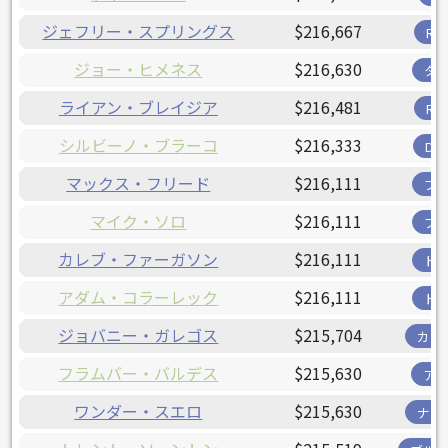
ジェフリー・スプリングス
$216,667
R
ジョー・ヒメネス
$216,630
タ
ライアン・ブレイジア
$216,481
R
シルビーノ・ブラーコ
$216,333
D
マックス・フリード
$216,111
ブ
マイク・ソロ
$216,111
ブ
カレブ・ファーガソン
$216,111
ド
アダム・コラーレック
$216,111
ド
ジョバニー・ガレゴス
$215,704
カー
フラムバー・バルデス
$215,630
ア
ワンダー・スエロ
$215,630
ナシ