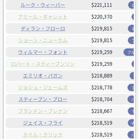
ルーク・ウィーバー
$221,111
D
アミール・ギャレット
$220,370
ディラン・フローロ
$219,815
ド
ショーン・ニューカム
$219,815
ブ
ウィルマー・フォント
$219,259
ブル
ロバート・スティーブンソン
$219,259
エミリオ・パガン
$218,889
パ
ジョシュ・ジェームズ
$218,778
ア
スティーブン・ブロー
$218,704
パ
ブランドン・ブレナン
$218,667
マ
ジェイス・フライ
$218,519
W
カイル・クリック
$218,519
パ