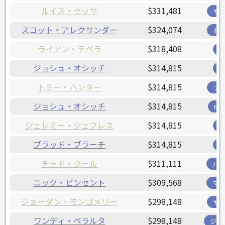
ルイス・セッサ
$331,481
ヤ
スコット・アレクサンダー
$324,074
ド
ライアン・テペラ
$318,408
ジョシュ・オシッチ
$314,815
トミー・ハンター
$314,815
フ
ジョシュ・オシッチ
$314,815
R
ジェレミー・ジェフレス
$314,815
ブラッド・ブラーチ
$314,815
チャド・クール
$311,111
パ
ニック・ビンセント
$309,568
マ
ジョーダン・モンゴメリー
$298,148
ヤ
ワンディ・ペラルタ
$298,148
ジャ