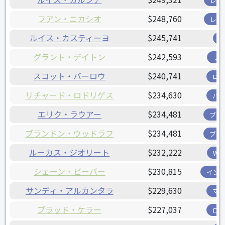
レン
フアン・ニカシオ
$248,760
レン
ルイス・カスティーヨ
$245,741
グラント・デイトン
$242,593
ブ
スコット・バーロウ
$240,741
ロ
リチャード・ロドリゲス
$234,630
パ
エリク・ラウアー
$234,481
ブリ
ブランドン・ウッドラフ
$234,481
ブリ
ルーカス・ジオリート
$232,222
W
シェーン・ビーバー
$230,815
イン
サンディ・アルカンタラ
$229,630
マ
ブラッド・ケラー
$227,037
ロ