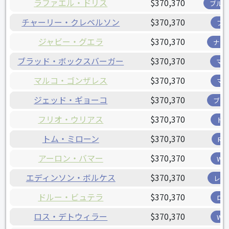
ラファエル・ドリス
$370,370
ブル
チャーリー・クレベルソン
$370,370
ブ
ジャビー・グエラ
$370,370
ナシ
ブラッド・ボックスバーガー
$370,370
マ
マルコ・ゴンザレス
$370,370
マ
ジェッド・ギョーコ
$370,370
ブリ
フリオ・ウリアス
$370,370
ド
トム・ミローン
$370,370
R
アーロン・バマー
$370,370
W
エディンソン・ボルケス
$370,370
レン
ドルー・ビュテラ
$370,370
ロ
ロス・デトウィラー
$370,370
W