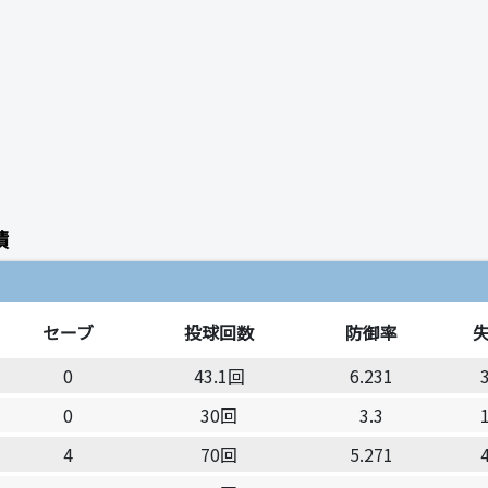
績
セーブ
投球回数
防御率
0
43.1回
6.231
0
30回
3.3
4
70回
5.271