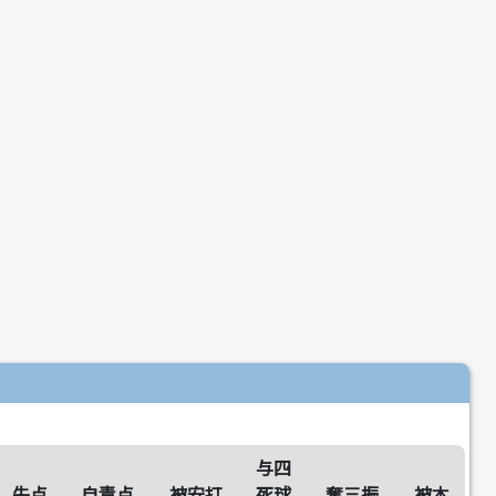
与四
失点
自責点
被安打
死球
奪三振
被本