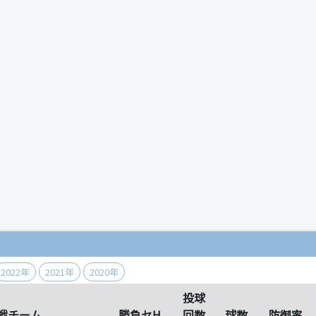
）
2022年
2021年
2020年
投球
戦チーム
勝負セH
回数
球数
防御率