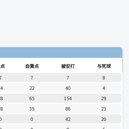
失点
自責点
被安打
与死球
7
7
7
8
24
22
40
4
68
65
154
29
38
35
86
23
0
0
42
20