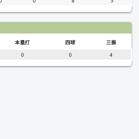
0
0
8
5
本塁打
四球
三振
0
0
4