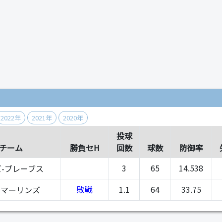
）
2022年
2021年
2020年
投球
チーム
勝負セH
回数
球数
防御率
3
65
14.538
-ブレーブス
敗戦
1.1
64
33.75
-マーリンズ