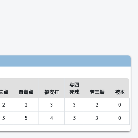
与四
失点
自責点
被安打
死球
奪三振
被本
2
2
3
3
2
0
5
5
4
5
3
0