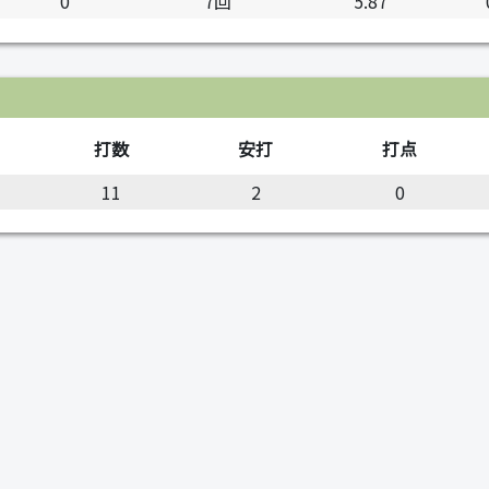
0
7回
5.87
打数
安打
打点
11
2
0