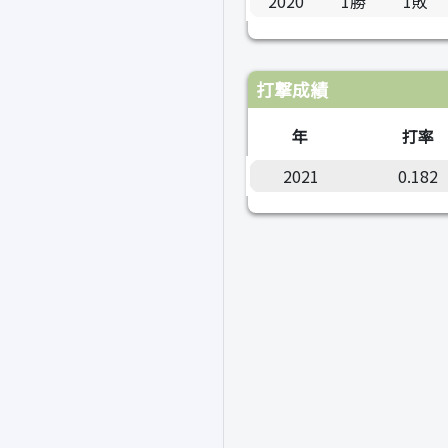
2020
1勝
1敗
打撃成績
年
打率
2021
0.182