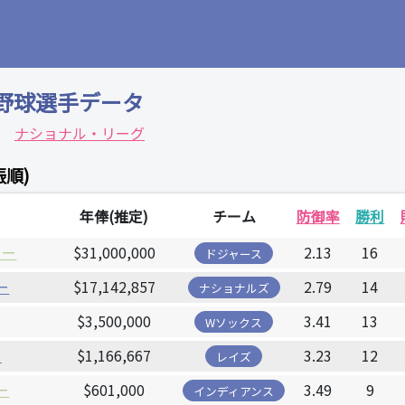
野球選手データ
ナショナル・リーグ
振順)
年俸(推定)
チーム
防御率
勝利
ョー
$31,000,000
2.13
16
ドジャース
ー
$17,142,857
2.79
14
ナショナルズ
$3,500,000
3.41
13
Wソックス
ー
$1,166,667
3.23
12
レイズ
ー
$601,000
3.49
9
インディアンス