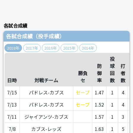
各試合成績
各試合成績（投手成績）
2018年
2017年
2016年
2015年
2014年
投
防
球
打
勝負
御
回
者
日時
対戦チーム
セ
率
数
数
7/15
パドレス-カブス
セーブ
1.47
1
4
7/13
パドレス-カブス
セーブ
1.52
1
4
7/11
ジャイアンツ-カブス
1.57
1
3
7/8
カブス-レッズ
1.63
1
5