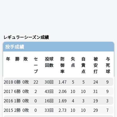
レギュラーシーズン成績
投手成績
年
勝
敗
セ
投球
防
失
自
被
与
ー
回数
御
点
責
安
死
ブ
率
点
打
球
2018
0勝
0敗
22
30回
1.47
5
5
24
9
2017
6勝
0敗
2
43回
2.06
10
10
31
9
2016
1勝
0敗
0
16回
1.69
4
3
19
3
2015
2勝
0敗
0
33回
2.73
10
10
29
7