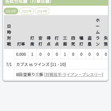
各試合成績（打撃成績）
2018年
2015年
2014年
ホ
日
ー
時
ム
対
打
安
得
打
三
四
犠
盗
ラ
失
戦
打率
席
打
点
点
振
死
打
塁
ン
策
0.000
1
0
0
0
1
0
0
0
0
0
7/1
カブス vs ツインズ [11 - 10]
8回:空振り三振
[対戦投手:ライアン・プレスリー]