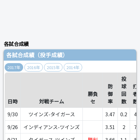
各試合成績
各試合成績（投手成績）
2017年
2016年
2015年
2014年
投
防
球
打
勝負
御
回
者
日時
対戦チーム
セ
率
数
数
9/30
ツインズ-タイガース
3.47
0.2
4
9/26
インディアンス-ツインズ
3.51
2
7
9/21
タイガース-ツインズ
勝利
3.66
1.1
5