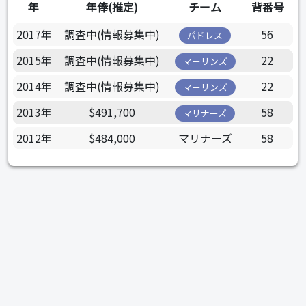
年
年俸(推定)
チーム
背番号
2017年
調査中(情報募集中)
56
パドレス
2015年
調査中(情報募集中)
22
マーリンズ
2014年
調査中(情報募集中)
22
マーリンズ
2013年
$491,700
58
マリナーズ
2012年
$484,000
マリナーズ
58