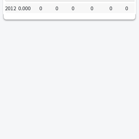
2012
0.000
0
0
0
0
0
0