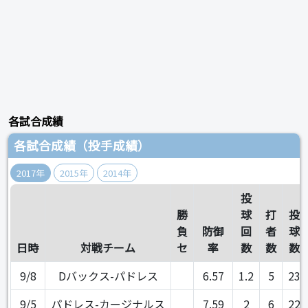
各試合成績
各試合成績（投手成績）
2017年
2015年
2014年
投
勝
球
打
投
負
防御
回
者
球
日時
対戦チーム
セ
率
数
数
数
9/8
Dバックス-パドレス
6.57
1.2
5
23
9/5
パドレス-カージナルス
7.59
2
6
22