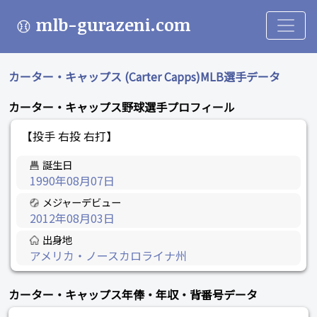
mlb-gurazeni.com
カーター・キャップス (Carter Capps)MLB選手データ
カーター・キャップス野球選手プロフィール
【投手 右投 右打】
誕生日
1990年08月07日
メジャーデビュー
2012年08月03日
出身地
アメリカ・ノースカロライナ州
カーター・キャップス年俸・年収・背番号データ