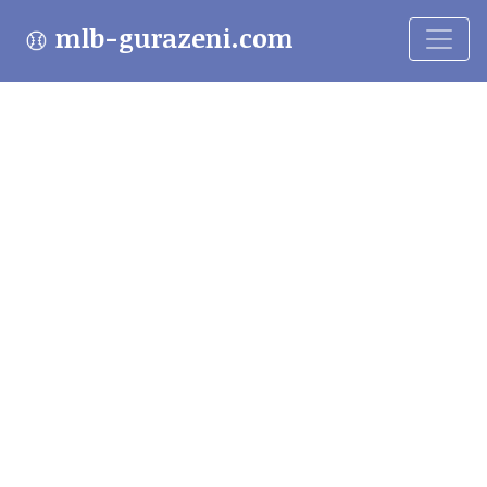
mlb-gurazeni.com