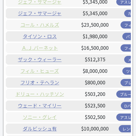
ジェフ・サマージャ
$5,345,000
アスレチ
ジェフ・サマージャ
$5,345,000
カブ
コール・ハメルズ
$23,500,000
フィリ
タイソン・ロス
$1,980,000
パド
Ａ.Ｊ.バーネット
$16,500,000
フィリ
ザック・ウィーラー
$512,375
メッ
フィル・ヒューズ
$8,000,000
ツイ
フリオ・テヘラン
$800,000
ブレー
ドリュー・ハッチソン
$503,200
ブルージ
ウェード・マイリー
$523,500
Dバッ
ソニー・グレイ
$502,500
アスレチ
ダルビッシュ有
$10,000,000
レンジ