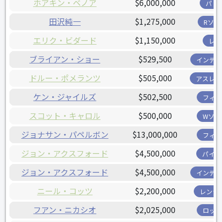
ホアキン・ベノア
$6,000,000
パド
田沢純一
$1,275,000
Rソッ
エリク・ビダード
$1,150,000
レイ
ブライアン・ショー
$529,500
インディ
ドルー・ポメランツ
$505,000
アスレチ
ケン・ジャイルズ
$502,500
フィリ
スコット・キャロル
$500,000
Wソッ
ジョナサン・パペルボン
$13,000,000
フィリ
ジョン・アクスフォード
$4,500,000
パイレ
ジョン・アクスフォード
$4,500,000
インディ
ニール・コッツ
$2,200,000
レンジ
フアン・ニカシオ
$2,025,000
ロッキ