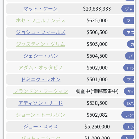
マット・ケーン
$20,833,333
ジャイ
ホセ・フェルナンデス
$635,000
マーリ
ジョシュ・フィールズ
$506,500
アスト
ジャスティン・グリム
$505,000
カブ
ジェシー・ハン
$504,500
パド
アダム・オッタビノ
$502,000
ロッキ
ドミニク・レオン
$501,000
マリナ
ブランドン・ワークマン
調査中(情報募集中)
Rソッ
アディソン・リード
$538,500
Dバッ
ショーン・トールソン
$502,082
レンジ
ジョー・スミス
$5,250,000
エンゼ
パット・ニシェク
$1,000,000
カージ