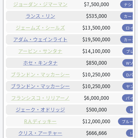
ジョーダン・ジマーマン
$7,500,000
ナショ
ランス・リン
$535,000
カージ
ジェームズ・シールズ
$13,500,000
ロイヤ
アダム・ウェインライト
$19,500,000
カージ
アービン・サンタナ
$14,100,000
ブレー
ホセ・キンタナ
$850,000
Wソッ
ブランドン・マッカーシー
$10,250,000
Dバッ
ブランドン・マッカーシー
$10,250,000
ヤンキ
フランシスコ・リリアーノ
$6,000,000
パイレ
ジェーク・オドリッジ
$500,000
レイ
R.A.ディッキー
$12,000,000
ブルージ
クリス・アーチャー
$666,666
レイ