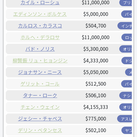
カイル・ローシュ
$11,000,000
ブリュ
エディンソン・ボルケス
$5,000,000
パイレ
カルロス・カラスコ
$504,700
インディ
ホルヘ・デラロサ
$11,000,000
ロッキ
バド・ノリス
$5,300,000
オリオ
柳賢振 リュ・ヒョンジン
$4,333,000
ドジャ
ジョナサン・ニース
$5,050,000
メッ
ゲリット・コール
$512,500
パイレ
タナー・ローク
$506,100
ナショ
チェン・ウェイン
$4,155,333
オリオ
ジェシー・チャベス
$775,000
アスレチ
デリン・ベタンセス
$502,100
ヤンキ