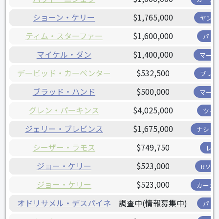
ショーン・ケリー
$1,765,000
ヤンキ
ティム・スターファー
$1,600,000
パド
マイケル・ダン
$1,400,000
マーリ
デービッド・カーペンター
$532,500
ブレー
ブラッド・ハンド
$500,000
マーリ
グレン・パーキンス
$4,025,000
ツイ
ジェリー・ブレビンス
$1,675,000
ナショ
シーザー・ラモス
$749,750
レイ
ジョー・ケリー
$523,000
Rソッ
ジョー・ケリー
$523,000
カージ
オドリサメル・デスパイネ
調査中(情報募集中)
パド