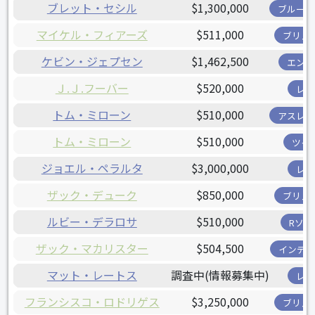
ブレット・セシル
$1,300,000
ブルージ
マイケル・フィアーズ
$511,000
ブリュ
ケビン・ジェプセン
$1,462,500
エンゼ
Ｊ.Ｊ.フーバー
$520,000
レッ
トム・ミローン
$510,000
アスレチ
トム・ミローン
$510,000
ツイ
ジョエル・ペラルタ
$3,000,000
レイ
ザック・デューク
$850,000
ブリュ
ルビー・デラロサ
$510,000
Rソッ
ザック・マカリスター
$504,500
インディ
マット・レートス
調査中(情報募集中)
レッ
フランシスコ・ロドリゲス
$3,250,000
ブリュ