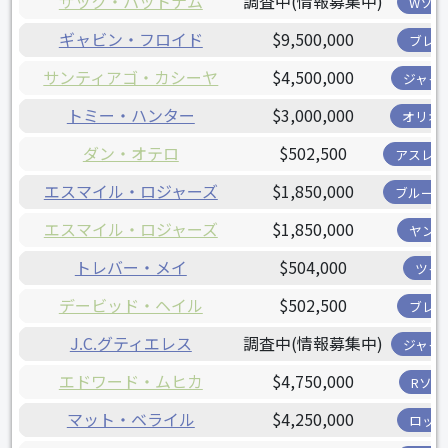
ザック・パットナム
調査中(情報募集中)
Wソッ
ギャビン・フロイド
$9,500,000
ブレー
サンティアゴ・カシーヤ
$4,500,000
ジャイ
トミー・ハンター
$3,000,000
オリオ
ダン・オテロ
$502,500
アスレチ
エスマイル・ロジャーズ
$1,850,000
ブルージ
エスマイル・ロジャーズ
$1,850,000
ヤンキ
トレバー・メイ
$504,000
ツイ
デービッド・ヘイル
$502,500
ブレー
J.C.グティエレス
調査中(情報募集中)
ジャイ
エドワード・ムヒカ
$4,750,000
Rソッ
マット・ベライル
$4,250,000
ロッキ