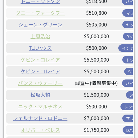
トニー・ワトソン
$518,500
パイレ
ダニー・ファークワー
$510,800
マリナ
シェーン・グリーン
$505,000
ヤンキ
上原浩治
$5,000,000
Rソッ
T.J.ハウス
$500,000
インディ
ケビン・コレイア
$5,500,000
ドジャ
ケビン・コレイア
$5,500,000
ツイ
バンス・ウォーリー
調査中(情報募集中)
パイレ
松坂大輔
$1,500,000
メッ
ニック・マルチネス
$500,000
レンジ
フェルナンド・ロドニー
$7,000,000
マリナ
オリバー・ペレス
$1,750,000
Dバッ