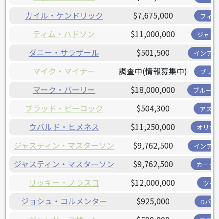
カイル・ケンドリック
$7,675,000
フィリ
ティム・ハドソン
$11,000,000
ジャイ
ダニー・サラザール
$501,500
インディ
マイク・マイナー
調査中(情報募集中)
ブレー
マーク・バーリー
$18,000,000
ブルージ
ブラッド・ピーコック
$504,300
アスト
ウバルド・ヒメネス
$11,250,000
オリオ
ジャスティン・マスターソン
$9,762,500
インディ
ジャスティン・マスターソン
$9,762,500
カージ
リッキー・ノラスコ
$12,000,000
ツイ
ジョシュ・コルメンター
$925,000
Dバッ