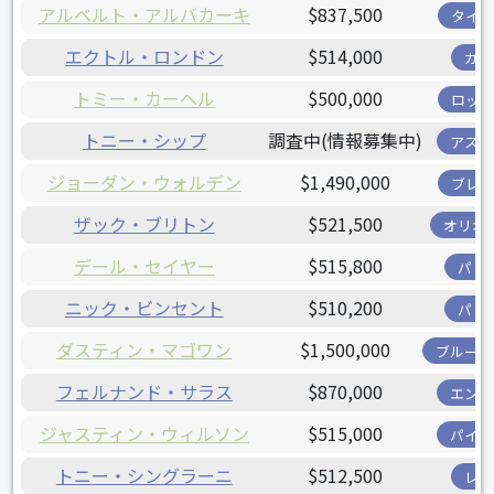
アルベルト・アルバカーキ
$837,500
タイガ
エクトル・ロンドン
$514,000
カブ
トミー・カーヘル
$500,000
ロッキ
トニー・シップ
調査中(情報募集中)
アスト
ジョーダン・ウォルデン
$1,490,000
ブレー
ザック・ブリトン
$521,500
オリオ
デール・セイヤー
$515,800
パド
ニック・ビンセント
$510,200
パド
ダスティン・マゴワン
$1,500,000
ブルージ
フェルナンド・サラス
$870,000
エンゼ
ジャスティン・ウィルソン
$515,000
パイレ
トニー・シングラーニ
$512,500
レッ