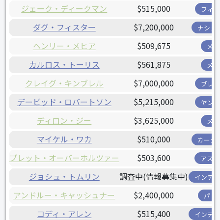
ジェーク・ディークマン
$515,000
フィリ
ダグ・フィスター
$7,200,000
ナショ
ヘンリー・メヒア
$509,675
メッ
カルロス・トーリス
$561,875
メッ
クレイグ・キンブレル
$7,000,000
ブレー
デービッド・ロバートソン
$5,215,000
ヤンキ
ディロン・ジー
$3,625,000
メッ
マイケル・ワカ
$510,000
カージ
ブレット・オーバーホルツァー
$503,600
アスト
ジョシュ・トムリン
調査中(情報募集中)
インディ
アンドルー・キャッシュナー
$2,400,000
パド
コディ・アレン
$515,400
インディ