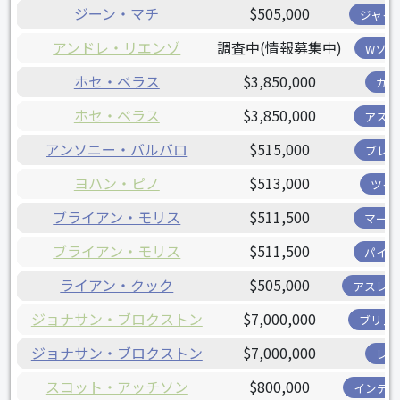
ジーン・マチ
$505,000
ジャイ
アンドレ・リエンゾ
調査中(情報募集中)
Wソッ
ホセ・ベラス
$3,850,000
カブ
ホセ・ベラス
$3,850,000
アスト
アンソニー・バルバロ
$515,000
ブレー
ヨハン・ピノ
$513,000
ツイ
ブライアン・モリス
$511,500
マーリ
ブライアン・モリス
$511,500
パイレ
ライアン・クック
$505,000
アスレチ
ジョナサン・ブロクストン
$7,000,000
ブリュ
ジョナサン・ブロクストン
$7,000,000
レッ
スコット・アッチソン
$800,000
インディ