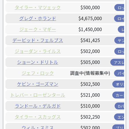
タイラー・マツェック
$500,000
ロッキ
グレグ・ホランド
$4,675,000
ロイヤ
ジェーク・マギー
$1,450,000
レイ
デービッド・フェルプス
$541,425
ヤンキ
ジョーダン・ライルス
$502,000
ロッキ
ショーン・ドリトル
$505,000
アスレチ
ジェフ・ロック
調査中(情報募集中)
パイレ
ケビン・ゴーズマン
$502,500
オリオ
トレバー・ローゼンタール
$521,000
カージ
ランドール・デルガド
$510,000
Dバッ
タイラー・スカッグス
$502,250
エンゼ
ウィル・スミス
$502,000
ブリュ