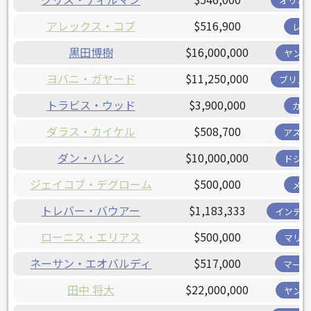
オリオ
アレックス・コブ
$516,900
レイ
黒田博樹
$16,000,000
ヤンキ
ヨバニ・ガヤード
$11,250,000
ブリュ
トラビス・ウッド
$3,900,000
カブ
ダラス・カイケル
$508,700
アスト
ダン・ハレン
$10,000,000
ドジャ
ジェイコブ・デグローム
$500,000
メッ
トレバー・バウアー
$1,183,333
インディ
ローニス・エリアス
$500,000
マリナ
ネーサン・エオバルディ
$517,000
マーリ
田中 将大
$22,000,000
ヤンキ