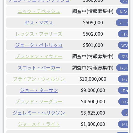
パド
ニック・テペッシュ
調査中(情報募集中)
レンジ
セス・マネス
$509,000
カージ
レックス・ブラザーズ
$502,000
ロッキ
ジェーク・ペトリッカ
$501,000
Wソッ
ブランドン・マウアー
調査中(情報募集中)
マリナ
スコット・ベーカー
調査中(情報募集中)
レンジ
ブライアン・ウィルソン
$10,000,000
ドジャ
ジョー・ネーサン
$9,000,000
タイガ
ブラッド・ジーグラー
$4,500,000
Dバッ
ジェレミー・ヘリクソン
$3,625,000
レイ
ジャーメイ・ライト
$1,800,000
ドジャ