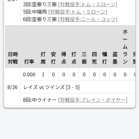
2回:空振り三振
[対戦投手:トム・ミローン]
5回:中犠飛
[対戦投手:トム・ミローン]
6回:空振り三振
[対戦投手:ニール・コッツ]
ホ
ー
ム
日時
打
安
得
打
三
四
犠
盗
ラ
失
対戦
打率
席
打
点
点
振
死
打
塁
ン
策
0.000
1
0
0
0
0
0
0
0
0
0
8/26
レイズ vs ツインズ [3 - 5]
8回:中ライナー
[対戦投手:ブレイン・ボイヤー]