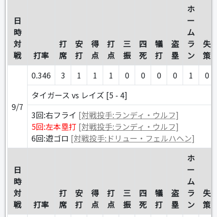
ホ
日
ー
時
ム
対
打
安
得
打
三
四
犠
盗
ラ
失
戦
打率
席
打
点
点
振
死
打
塁
ン
策
0.346
3
1
1
1
0
0
0
0
1
0
タイガース vs レイズ [5 - 4]
9/7
3回:右フライ
[対戦投手:ランディ・ウルフ]
5回:左本塁打
[対戦投手:ランディ・ウルフ]
6回:遊ゴロ
[対戦投手:ドリュー・フェルハヘン]
ホ
日
ー
時
ム
対
打
安
得
打
三
四
犠
盗
ラ
失
戦
打率
席
打
点
点
振
死
打
塁
ン
策