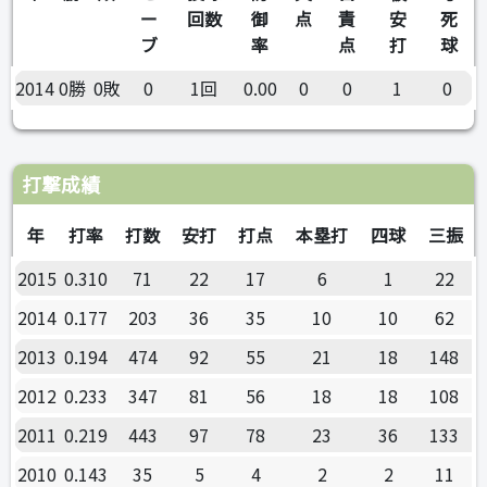
ー
回数
御
点
責
安
死
ブ
率
点
打
球
2014
0勝
0敗
0
1回
0.00
0
0
1
0
打撃成績
年
打率
打数
安打
打点
本塁打
四球
三振
2015
0.310
71
22
17
6
1
22
2014
0.177
203
36
35
10
10
62
2013
0.194
474
92
55
21
18
148
2012
0.233
347
81
56
18
18
108
2011
0.219
443
97
78
23
36
133
2010
0.143
35
5
4
2
2
11