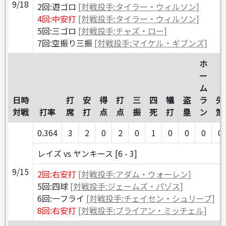
9/18
2回:遊ゴロ
[対戦投手:タイラー・ウィルソン]
4回:中安打
[対戦投手:タイラー・ウィルソン]
5回:三ゴロ
[対戦投手:チャズ・ロー]
7回:空振り三振
[対戦投手:マイケル・ギブンズ]
ホ
ー
ム
日時
打
安
得
打
三
四
犠
盗
ラ
失
対戦
打率
席
打
点
点
振
死
打
塁
ン
策
0.364
3
2
0
2
0
1
0
0
0
0
レイズ vs ヤンキース [6 - 3]
9/15
2回:右安打
[対戦投手:アダム・ウォーレン]
5回:四球
[対戦投手:ジェームズ・パゾス]
6回:一フライ
[対戦投手:チェイセン・シュリーブ]
8回:右安打
[対戦投手:ブライアン・ミッチェル]