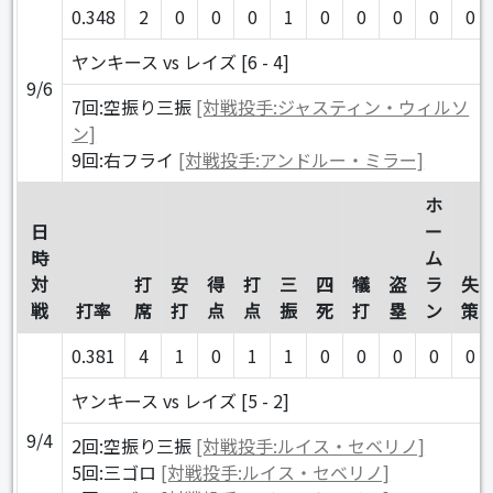
0.348
2
0
0
0
1
0
0
0
0
0
ヤンキース vs レイズ [6 - 4]
9/6
7回:空振り三振
[対戦投手:ジャスティン・ウィルソ
ン]
9回:右フライ
[対戦投手:アンドルー・ミラー]
ホ
日
ー
時
ム
対
打
安
得
打
三
四
犠
盗
ラ
失
戦
打率
席
打
点
点
振
死
打
塁
ン
策
0.381
4
1
0
1
1
0
0
0
0
0
ヤンキース vs レイズ [5 - 2]
9/4
2回:空振り三振
[対戦投手:ルイス・セベリノ]
5回:三ゴロ
[対戦投手:ルイス・セベリノ]