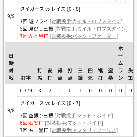
タイガース vs レイズ [0 - 8]
9/9
3回:遊フライ
[対戦投手:カイル・ロブスタイン]
5回:見逃し三振
[対戦投手:カイル・ロブスタイン]
7回:左本塁打
[対戦投手:バック・ファーマー]
ホ
日
ー
時
ム
対
打
安
得
打
三
四
犠
盗
ラ
失
戦
打率
席
打
点
点
振
死
打
塁
ン
策
0.379
3
2
1
0
1
0
0
0
0
0
タイガース vs レイズ [8 - 7]
9/8
3回:空振り三振
[対戦投手:マット・ボイド]
6回:右安打
[対戦投手:マット・ボイド]
7回:右二塁打
[対戦投手:ネフタリ・フェリス]