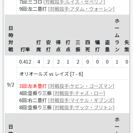
7回:三ゴロ
[対戦投手:ルイス・セベリノ]
9回:左二塁打
[対戦投手:アダム・ウォーレン]
ホ
日
ー
時
ム
対
打
安
得
打
三
四
犠
盗
ラ
失
戦
打率
席
打
点
点
振
死
打
塁
ン
策
0.412
4
2
2
1
2
0
0
0
1
0
オリオールズ vs レイズ [7 - 6]
9/2
3回:左本塁打
[対戦投手:ケビン・ゴーズマン]
4回:空振り三振
[対戦投手:チャズ・ロー]
6回:右二塁打
[対戦投手:マイケル・ギブンズ]
8回:空振り三振
[対戦投手:ザック・ブリトン]
ホ
日
ー