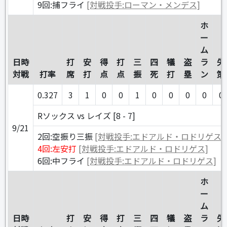
9回:捕フライ
[対戦投手:ローマン・メンデス]
ホ
ー
ム
日時
打
安
得
打
三
四
犠
盗
ラ
失
対戦
打率
席
打
点
点
振
死
打
塁
ン
策
0.327
3
1
0
0
1
0
0
0
0
0
Rソックス vs レイズ [8 - 7]
9/21
2回:空振り三振
[対戦投手:エドアルド・ロドリゲス]
4回:左安打
[対戦投手:エドアルド・ロドリゲス]
6回:中フライ
[対戦投手:エドアルド・ロドリゲス]
ホ
ー
ム
日時
打
安
得
打
三
四
犠
盗
ラ
失