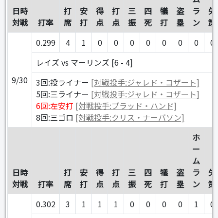
日時
打
安
得
打
三
四
犠
盗
ラ
失
対戦
打率
席
打
点
点
振
死
打
塁
ン
策
0.299
4
1
0
0
0
0
0
0
0
0
レイズ vs マーリンズ [6 - 4]
9/30
3回:投ライナー
[対戦投手:ジャレド・コザート]
5回:三ライナー
[対戦投手:ジャレド・コザート]
6回:左安打
[対戦投手:ブラッド・ハンド]
8回:三ゴロ
[対戦投手:クリス・ナーバソン]
ホ
ー
ム
日時
打
安
得
打
三
四
犠
盗
ラ
失
対戦
打率
席
打
点
点
振
死
打
塁
ン
策
0.302
3
1
1
1
0
0
0
0
1
0