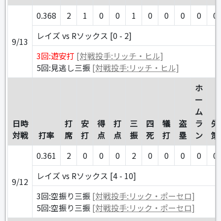
0.368
2
1
0
0
1
0
0
0
0
0
レイズ vs Rソックス [0 - 2]
9/13
3回:遊安打
[対戦投手:リッチ・ヒル]
5回:見逃し三振
[対戦投手:リッチ・ヒル]
ホ
ー
ム
日時
打
安
得
打
三
四
犠
盗
ラ
失
対戦
打率
席
打
点
点
振
死
打
塁
ン
策
0.361
2
0
0
0
2
0
0
0
0
0
レイズ vs Rソックス [4 - 10]
9/12
3回:空振り三振
[対戦投手:リック・ポーセロ]
5回:空振り三振
[対戦投手:リック・ポーセロ]