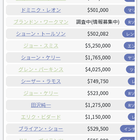
ドミニク・レオン
$501,000
マリナ
ブランドン・ワークマン
調査中(情報募集中)
Rソッ
ショーン・トールソン
$502,082
レンジ
ジョー・スミス
$5,250,000
エンゼ
ショーン・ケリー
$1,765,000
ヤンキ
グレン・パーキンス
$4,025,000
ツイ
シーザー・ラモス
$749,750
レイ
ジョー・ケリー
$523,000
Rソッ
田沢純一
$1,275,000
Rソッ
エリク・ビダード
$1,150,000
レイ
ブライアン・ショー
$529,500
インディ