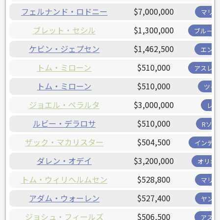
フェルナンド・ロドニー
$7,000,000
マリナ
ブレット・セシル
$1,300,000
ブルージ
ケビン・ジェプセン
$1,462,500
エンゼ
トム・ミローン
$510,000
アスレチ
トム・ミローン
$510,000
ツイ
ジョエル・ペラルタ
$3,000,000
レイ
ルビー・デラロサ
$510,000
Rソッ
ザック・マカリスター
$504,500
インディ
ダレン・オデイ
$3,200,000
オリオ
トム・ウィリヘルムセン
$528,800
マリナ
アダム・ウォーレン
$527,400
ヤンキ
ジョシュ・フィールズ
$506,500
アスト