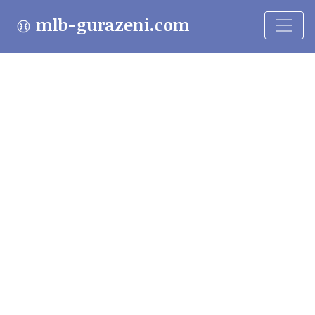
mlb-gurazeni.com