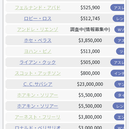
フェルナンド・アバド
$525,900
アスレチ
ロビー・ロス
$512,745
レンジ
アンドレ・リエンゾ
調査中(情報募集中)
Wソッ
ホセ・ベラス
$3,850,000
アスト
ヨハン・ピノ
$513,000
ツイ
ライアン・クック
$505,000
アスレチ
スコット・アッチソン
$800,000
インディ
Ｃ.Ｃ.サバシア
$23,000,000
ヤンキ
ホアキン・ソリアー
$5,500,000
タイガ
ホアキン・ソリアー
$5,500,000
レンジ
アーネスト・フリーリ
$3,800,000
エンゼ
ロナルド・ベリサリオ
$3,000,000
Wソッ