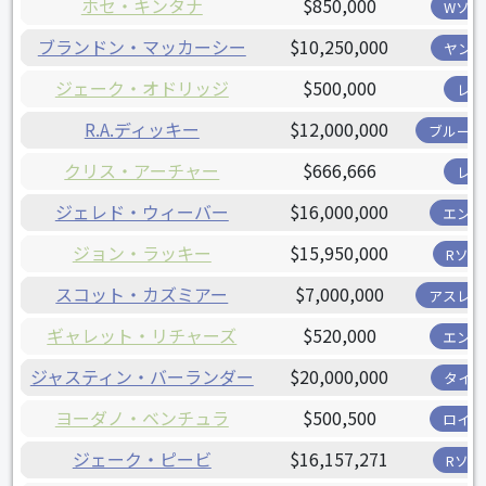
ホセ・キンタナ
$850,000
Wソッ
ブランドン・マッカーシー
$10,250,000
ヤンキ
ジェーク・オドリッジ
$500,000
レイ
R.A.ディッキー
$12,000,000
ブルージ
クリス・アーチャー
$666,666
レイ
ジェレド・ウィーバー
$16,000,000
エンゼ
ジョン・ラッキー
$15,950,000
Rソッ
スコット・カズミアー
$7,000,000
アスレチ
ギャレット・リチャーズ
$520,000
エンゼ
ジャスティン・バーランダー
$20,000,000
タイガ
ヨーダノ・ベンチュラ
$500,500
ロイヤ
ジェーク・ピービ
$16,157,271
Rソッ