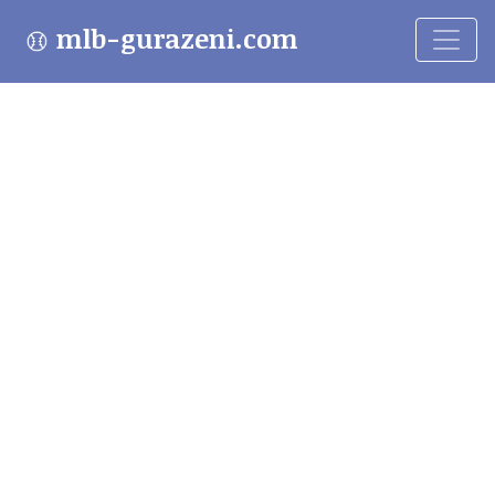
mlb-gurazeni.com