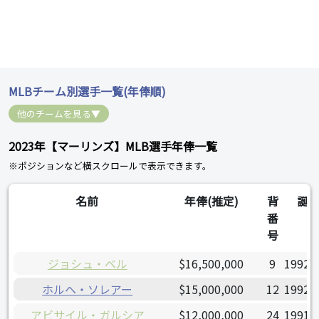
MLBチーム別選手一覧(年俸順)
他のチームを見る▼
2023年【マーリンズ】MLB選手年俸一覧
※ポジションなど横スクロールで表示できます。
名前
年俸(推定)
背
誕
番
号
ジョシュ・ベル
$16,500,000
9
1992/
ホルヘ・ソレアー
$15,000,000
12
1992/
アビサイル・ガルシア
$12,000,000
24
1991/