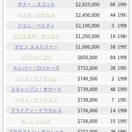
タナー・スコット
$2,825,000
66
1994/
ヘスス・ルサルド
$2,450,000
44
1997/
ジョン・ベルティ
$2,100,000
５
1990/
ユリエスキ・グリエル
$1,250,000
10
1984/
デビン スメルツァー
$1,000,000
38
1995/
J.T.シャーゴワ
$850,000
84
1990/
トレバー・ロジャーズ
$752,000
28
1997/
ジャズ・チズホルム
$749,500
2
1998/
スティーブン・オカート
$739,000
48
1991/
ヘスス・サンチェス
$738,000
7
1997/
ブライアン・デラクルス
$736,000
14
1996/
A．J．パック
$736,000
35
1995/
ブラクストン・ギャレット
$732,000
29
1997/