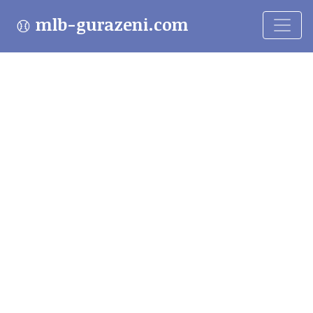
mlb-gurazeni.com