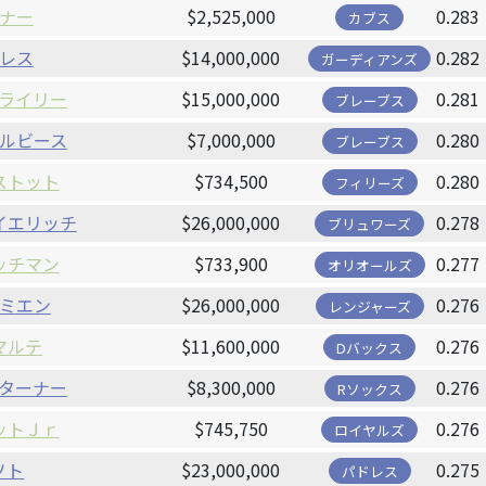
ナー
$2,525,000
0.283
カブス
レス
$14,000,000
0.282
ガーディアンズ
ライリー
$15,000,000
0.281
ブレーブス
ルビース
$7,000,000
0.280
ブレーブス
ストット
$734,500
0.280
フィリーズ
イエリッチ
$26,000,000
0.278
ブリュワーズ
ッチマン
$733,900
0.277
オリオールズ
ミエン
$26,000,000
0.276
レンジャーズ
マルテ
$11,600,000
0.276
Dバックス
ターナー
$8,300,000
0.276
Rソックス
ットＪｒ
$745,750
0.276
ロイヤルズ
ソト
$23,000,000
0.275
パドレス