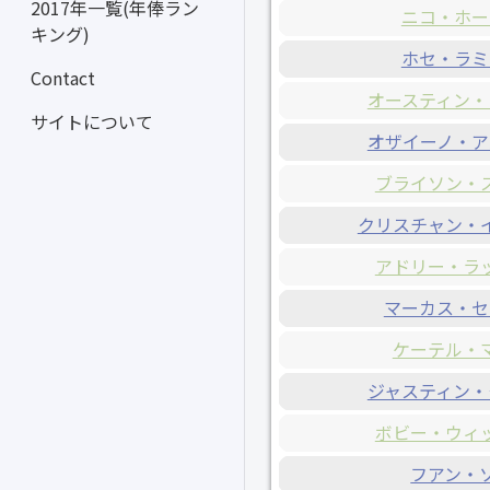
2017年一覧(年俸ラン
ニコ・ホー
キング)
ホセ・ラミ
Contact
オースティン・
サイトについて
オザイーノ・ア
ブライソン・
クリスチャン・
アドリー・ラ
マーカス・セ
ケーテル・
ジャスティン・
ボビー・ウィ
フアン・