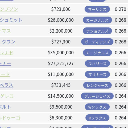
ンプソン
$723,000
0.270
マーリンズ
シュミット
$26,000,000
0.268
カージナルス
ーマス
$2,200,000
0.268
ナショナルズ
・クワン
$727,300
0.268
ガーディアンズ
レナド
$35,000,000
0.266
カージナルス
ーナー
$27,272,727
0.266
フィリーズ
ォード
$11,000,000
0.266
マリナーズ
ベラス
$733,445
0.266
レンジャーズ
 ゲレロ
$14,500,000
0.264
ブルージェイズ
ベルト
$9,500,000
0.264
Wソックス
ルドゥーゴ
$6,300,000
0.264
Rソックス