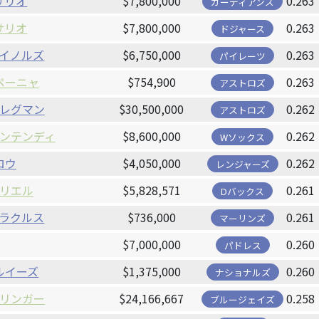
サリオ
$7,800,000
0.263
ガーディアンズ
サリオ
$7,800,000
0.263
ドジャース
イノルズ
$6,750,000
0.263
パイレーツ
ペーニャ
$754,900
0.263
アストロズ
レグマン
$30,500,000
0.262
アストロズ
ンテンディ
$8,600,000
0.262
Wソックス
ロウ
$4,050,000
0.262
レンジャーズ
リエル
$5,828,571
0.261
Dバックス
ラクルス
$736,000
0.261
マーリンズ
$7,000,000
0.260
パドレス
ルイーズ
$1,375,000
0.260
ナショナルズ
リンガー
$24,166,667
0.258
ブルージェイズ