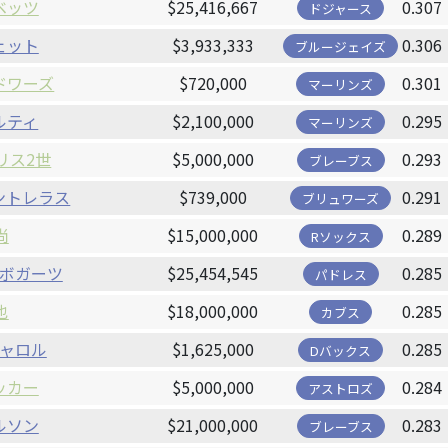
ベッツ
$25,416,667
0.307
ドジャース
ェット
$3,933,333
0.306
ブルージェイズ
ドワーズ
$720,000
0.301
マーリンズ
ルティ
$2,100,000
0.295
マーリンズ
リス2世
$5,000,000
0.293
ブレーブス
ントレラス
$739,000
0.291
ブリュワーズ
尚
$15,000,000
0.289
Rソックス
ボガーツ
$25,454,545
0.285
パドレス
也
$18,000,000
0.285
カブス
ャロル
$1,625,000
0.285
Dバックス
ッカー
$5,000,000
0.284
アストロズ
ルソン
$21,000,000
0.283
ブレーブス