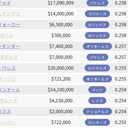
チャド
$17,090,909
0.258
パドレス
ルナンデス
$14,000,000
0.258
マリナーズ
ウォーカー
$6,500,000
0.258
Dバックス
ボーン
$760,000
0.258
Wソックス
ンタンダー
$7,400,000
0.257
オリオールズ
タティス
$7,000,000
0.257
パドレス
・ペレス
$20,000,000
0.255
ロイヤルズ
ダーソン
$723,200
0.255
オリオールズ
リンドール
$34,100,000
0.254
メッツ
サレーナ
$4,150,000
0.254
レイズ
スミス
$2,000,000
0.254
ナショナルズ
トーバー
$722,000
0.253
ロッキーズ