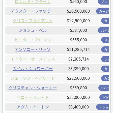
ロナルド・アクーナ
$560,000
ブレー
デクスター・ファウラー
$16,500,000
カージナ
クリス・ブライアント
$12,900,000
カブ
ジョシュ・ベル
$587,000
パイレ
ピーター・アロンソ
$555,000
メッ
アンソニー・リッゾ
$11,285,714
カブ
エイウヘニオ・スアレス
$7,285,714
レッ
カイル・シュワーバー
$3,390,000
カブ
ジェーソン・ヘイワード
$22,500,000
カブ
クリスチャン・ウォーカー
$559,800
Dバッ
マニー・マチャド
$12,000,000
パドレ
アダム・イートン
$8,400,000
ナショナ