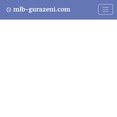
mlb-gurazeni.com