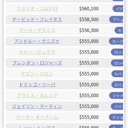
フランチ・コルデロ
$560,100
パドレ
デービッド・フレイタス
$558,500
ブリュワ
マーク・ザグニス
$556,500
カブ
アンドルー・クニズナ
$555,000
カージナ
ドルー・ビュテラ
$555,000
ロッキ
ブレンダン・ロジャーズ
$555,000
ロッキ
ケビン・クロン
$555,000
Dバッ
ドミンゴ・リーバ
$555,000
Dバッ
アラミス・ガルシア
$555,000
ジャイア
ジェイソン・マーティン
$555,000
パイレ
カーター キーブーム
$555,000
ナショナ
レーン・トーマス
$555,000