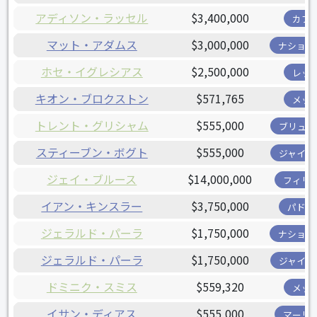
アディソン・ラッセル
$3,400,000
カブ
マット・アダムス
$3,000,000
ナショナ
ホセ・イグレシアス
$2,500,000
レッ
キオン・ブロクストン
$571,765
メッ
トレント・グリシャム
$555,000
ブリュワ
スティーブン・ボグト
$555,000
ジャイア
ジェイ・ブルース
$14,000,000
フィリ
イアン・キンスラー
$3,750,000
パドレ
ジェラルド・パーラ
$1,750,000
ナショナ
ジェラルド・パーラ
$1,750,000
ジャイア
ドミニク・スミス
$559,320
メッ
イサン・ディアス
$555,000
マーリ