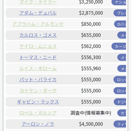
マイク・テイラー
$3,250,000
ナショナ
アダム・デュバル
$2,875,000
ブレー
アブラハム・アルモンテ
$850,000
Dバッ
カルロス・ゴメス
$655,000
メッ
ヤイロ・ムニョス
$562,000
カージナ
トーマス・ニード
$556,300
メッ
ルイス・ギローム
$555,960
メッ
パット・バライカ
$555,000
ロッキ
ヨナサン・ダーザ
$555,000
ロッキ
ギャビン・ラックス
$555,000
ドジャ
ロベル・ガルシア
調査中(情報募集中)
カブ
アーロン・ノラ
$4,500,000
フィリ