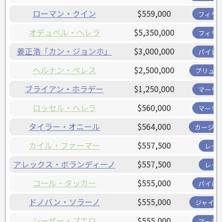
ローマン・クイン
$559,000
フィリ
オデュベル・ヘレラ
$5,350,000
フィリ
姜正浩「カン・ジョンホ」
$3,000,000
パイレ
ヘルナン・ペレス
$2,500,000
ブリュワ
ブライアン・ホラデー
$1,250,000
マーリ
ロッセル・ヘレラ
$560,000
マーリ
タイラー・オニール
$564,000
カージナ
カイル・ファーマー
$557,500
レッ
アレックス・ボランディーノ
$557,500
レッ
コール・タッカー
$555,000
パイレ
ドノバン・ソラーノ
$555,000
ジャイア
シーザー・プエロ
$555,000
マーリ