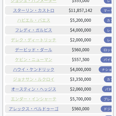
ジョシュ・バンメーター
$555,000
レッ
スターリン・カストロ
$11,857,142
マーリ
ハビエル・バエス
$5,200,000
カブ
フレディ・ガルビス
$4,000,000
レッ
デレク・ディートリッチ
$2,000,000
レッ
デービッド・ダール
$560,000
ロッキ
ケビン・ニューマン
$557,500
パイレ
ハウイ・ケンドリック
$4,000,000
ナショナ
ジョナサン・ルクロイ
$3,350,000
カブ
オースティン・ヘッジス
$2,060,000
パドレ
エンダー・インシャーテ
$5,700,000
ブレー
アレックス・ベルドゥーゴ
$560,000
ドジャ