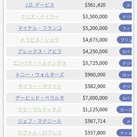
J.D. デービス
$561,420
メッ
クリス・テイラー
$3,500,000
ドジャ
マイケル・フランコ
$5,200,000
フィリ
トラビス・ショウ
$4,675,000
ブリュワ
アレックス・アビラ
$4,250,000
Dバッ
エンリケ・ヘルナンデス
$3,725,000
ドジャ
トニー・ウォルターズ
$960,000
ロッキ
タイラー・ホワイト
$582,900
ドジャ
デービッド・ペラルタ
$7,000,000
Dバッ
ホセ・マルティネス
$1,125,000
カージナ
ジェフ・マクニール
$567,714
メッ
ビクトル・ロブレス
$557,800
ナショナ