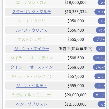
ロビンソン・カノ
$19,000,000
メッ
スターリング・マルテ
$10,333,334
パイレ
カート・カサリ
$950,000
レッ
ルイス・ウリアス
$556,400
パドレ
ケストン ヒウラ
$555,000
ブリュワ
ジョシュ・ネイラー
調査中(情報募集中)
パドレ
タイラー・オースティン
$568,600
ブリュワ
タイラー・オースティン
$568,600
ジャイア
ギャレット・ハンプソン
$557,000
ロッキ
ジョン・ベルティ
$555,000
マーリ
ヤディエル・モリーナ
$20,000,000
カージナ
ベン・ゾブリスト
$12,500,000
カブ