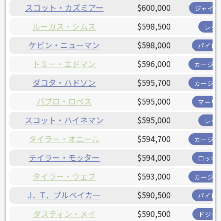
スコット・カズミアー
$600,000
ジャイア
ルーカス・シムス
$598,500
レッ
ケビン・ニューマン
$598,000
パイレ
トミー・エドマン
$596,000
カージナ
ダコタ・ハドソン
$595,700
カージナ
パブロ・ロペス
$595,000
マーリ
スコット・ハイネマン
$595,000
レッ
タイラー・オニール
$594,700
カージナ
テイラー・モッター
$594,000
ロッキ
タイラー・ウェブ
$593,000
カージナ
J．T．ブルベイカー
$590,500
パイレ
ダスティン・メイ
$590,500
ドジャ