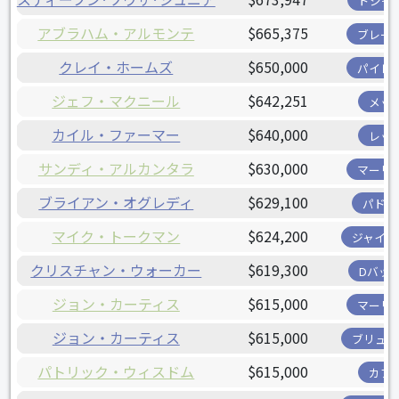
ドジャ
アブラハム・アルモンテ
$665,375
ブレー
クレイ・ホームズ
$650,000
パイレ
ジェフ・マクニール
$642,251
メッ
カイル・ファーマー
$640,000
レッ
サンディ・アルカンタラ
$630,000
マーリ
ブライアン・オグレディ
$629,100
パドレ
マイク・トークマン
$624,200
ジャイア
クリスチャン・ウォーカー
$619,300
Dバッ
ジョン・カーティス
$615,000
マーリ
ジョン・カーティス
$615,000
ブリュワ
パトリック・ウィスドム
$615,000
カブ