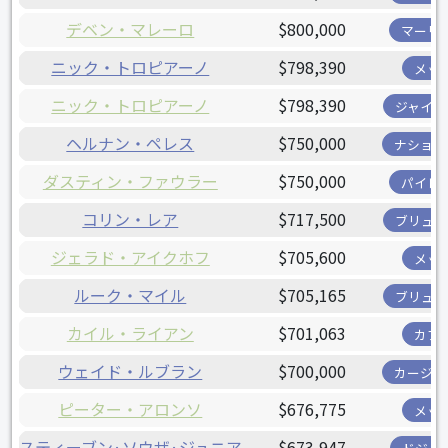
デベン・マレーロ
$800,000
マーリ
ニック・トロピアーノ
$798,390
メッ
ニック・トロピアーノ
$798,390
ジャイア
ヘルナン・ペレス
$750,000
ナショナ
ダスティン・ファウラー
$750,000
パイレ
コリン・レア
$717,500
ブリュワ
ジェラド・アイクホフ
$705,600
メッ
ルーク・マイル
$705,165
ブリュワ
カイル・ライアン
$701,063
カブ
ウェイド・ルブラン
$700,000
カージナ
ピーター・アロンソ
$676,775
メッ
スティーブン·ソウザ·ジュニア
$673,947