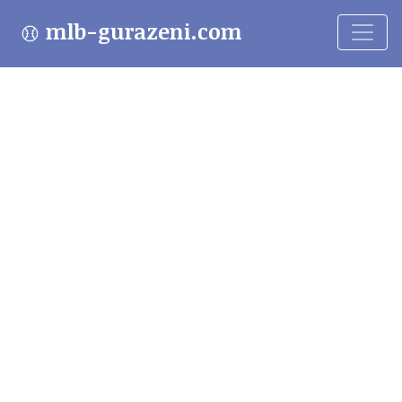
mlb-gurazeni.com