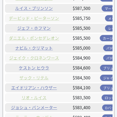
ルイス・ブリンソン
$587,500
マーリ
デービッド・ピーターソン
$585,750
メッ
ジェフ・ホフマン
$585,500
レッ
ダニエル・ポンセデレオン
$585,500
カージナ
ナビル・クリマット
$585,000
パドレ
ジェイク・クロネンワース
$584,900
パドレ
ケストン ヒウラ
$584,600
ブリュワ
ザック・リテル
$584,500
ジャイア
エイドリアン・ハウザー
$584,100
ブリュワ
リオ・ルイス
$583,500
ロッキ
ジョシュ・バンメーター
$583,400
Dバッ