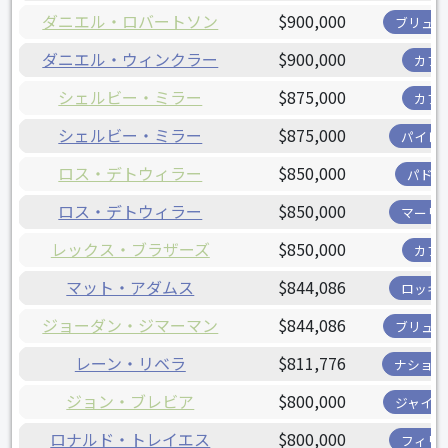
ダニエル・ロバートソン
$900,000
ブリュワ
ダニエル・ウィンクラー
$900,000
カブ
シェルビー・ミラー
$875,000
カブ
シェルビー・ミラー
$875,000
パイレ
ロス・デトウィラー
$850,000
パドレ
ロス・デトウィラー
$850,000
マーリ
レックス・ブラザーズ
$850,000
カブ
マット・アダムス
$844,086
ロッキ
ジョーダン・ジマーマン
$844,086
ブリュワ
レーン・リベラ
$811,776
ナショナ
ジョン・ブレビア
$800,000
ジャイア
ロナルド・トレイエス
$800,000
フィリ