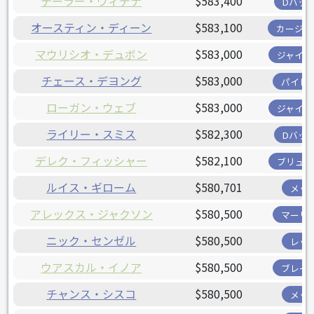
テーラー・ウィデナ
$583,400
Dバッ
オースティン・ディーン
$583,100
カージナ
マウリシオ・デュボン
$583,000
ジャイア
チェース・デヨング
$583,000
パイレ
ローガン・ウェブ
$583,000
ジャイア
ライリー・スミス
$582,300
Dバッ
デレク・フィッシャー
$582,100
ブリュワ
ルイス・ギローム
$580,701
メッ
アレックス・ジャクソン
$580,500
マーリ
ニック・センゼル
$580,500
レッ
ウアスカル・イノア
$580,500
ブレー
チャンス・シスコ
$580,500
メッ