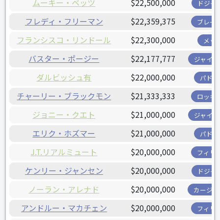
ムーキー・ベッツ
$22,500,000
ドジャ
フレディ・フリーマン
$22,359,375
ブレー
フランシスコ・リンドール
$22,300,000
メッ
バスター・ポージー
$22,177,777
ジャイア
ダルビッシュ有
$22,000,000
パドレ
チャーリー・ブラックモン
$21,333,333
ロッキ
ジョニー・クエト
$21,000,000
ジャイア
エリク・ホズマー
$21,000,000
パドレ
J.T.リアルミュート
$20,000,000
フィリ
ケンリー・ジャンセン
$20,000,000
ドジャ
ノーラン・アレナド
$20,000,000
カージナ
アンドルー・マカチェン
$20,000,000
フィリ