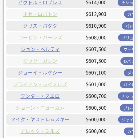
ビクトル・ロブレス
$614,000
ナショナ
ホセ・ロバトン
$612,903
カブ
クリス・パダク
$610,900
パドレ
コービン・バーンズ
$608,000
ブリュワ
ジョン・ベルティ
$607,500
マーリ
ザック・ガレン
$607,500
Dバッ
ジョーイ・ルケシー
$607,100
メッ
ブライアン・レイノルズ
$601,000
パイレ
ワンダー・スエロ
$600,700
ナショナ
ショーン・ニューカム
$600,500
ブレー
マイク・ヤストレムスキー
$600,000
ジャイア
アレック・ミルズ
$600,000
カブ