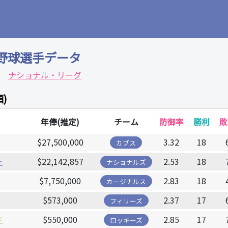
野球選手データ
ナショナル・リーグ
)
年俸(推定)
チーム
防御率
勝利
敗
$27,500,000
3.32
18
カブス
ー
$22,142,857
2.53
18
ナショナルズ
$7,750,000
2.83
18
カージナルス
$573,000
2.37
17
フィリーズ
ド
$550,000
2.85
17
ロッキーズ