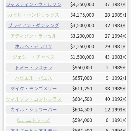
ジャスティン・ウィルソン
$4,250,000
37
1987/08
カイル・ヘンドリックス
$4,175,000
28
1989/12
ブライアン・ダンシング
$3,500,000
32
1983/02
アディソン・ラッセル
$3,200,000
27
1994/01
ホルヘ・デラロサ
$2,250,000
29
1981/04
ジェシー・チャベス
$1,500,000
43
1983/08
トミー・ラステラ
$950,000
2
1989/01
ハビエル・バエス
$657,000
9
1992/12
マイク・モンゴメリー
$611,250
38
1989/07
ウィルソン・コントレラス
$604,500
40
1992/05
カイル・シュワーバー
$604,500
12
1993/03
C.Ｊ.エドワーズ
$594,000
6
1991/09
アルバート・アルモラ
$584,500
5
1994/04