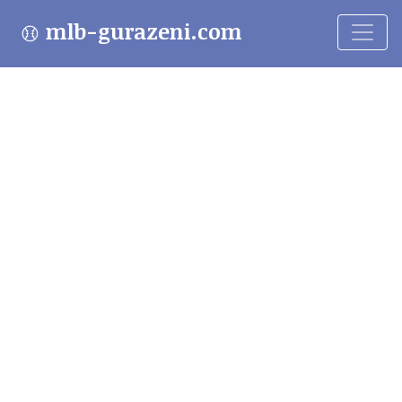
mlb-gurazeni.com