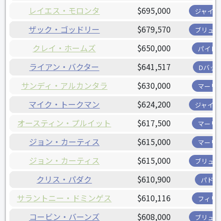
レイエス・モロンタ
$695,000
ジャイア
ザック・ゴッドリー
$679,570
ブリュワ
クレイ・ホームズ
$650,000
パイレ
ライアン・バクター
$641,517
Dバッ
サンディ・アルカンタラ
$630,000
マーリ
マイク・トークマン
$624,200
ジャイア
オースティン・プルイット
$617,500
マーリ
ジョン・カーティス
$615,000
マーリ
ジョン・カーティス
$615,000
ブリュワ
クリス・パダク
$610,900
パドレ
サラントニー・ドミンゲス
$610,116
フィリ
コービン・バーンズ
$608,000
ブリュワ