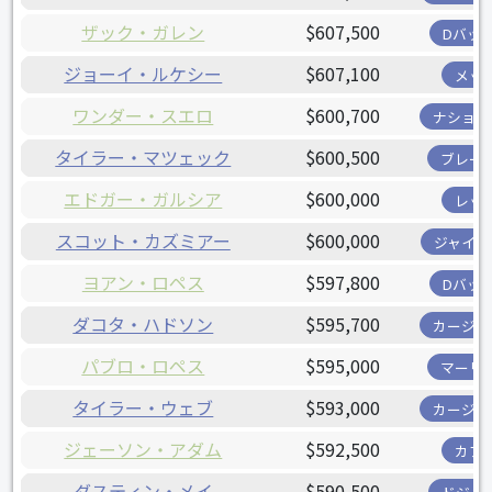
ザック・ガレン
$607,500
Dバッ
ジョーイ・ルケシー
$607,100
メッ
ワンダー・スエロ
$600,700
ナショナ
タイラー・マツェック
$600,500
ブレー
エドガー・ガルシア
$600,000
レッ
スコット・カズミアー
$600,000
ジャイア
ヨアン・ロペス
$597,800
Dバッ
ダコタ・ハドソン
$595,700
カージナ
パブロ・ロペス
$595,000
マーリ
タイラー・ウェブ
$593,000
カージナ
ジェーソン・アダム
$592,500
カブ
ダスティン・メイ
$590,500