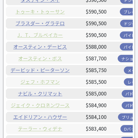
ドジャ
トゥーキ・トゥーサン
$590,500
ブレー
ブラスダー・グラテロ
$590,500
ドジャ
J．T．ブルベイカー
$590,500
パイレ
オースティン・デービス
$588,000
パイレ
オースティン・ボス
$587,700
ナショナ
デービッド・ピーターソン
$585,750
メッ
ジェフ・ホフマン
$585,500
レッ
ナビル・クリマット
$585,000
パドレ
ジェイク・クロネンワース
$584,900
パドレ
エイドリアン・ハウザー
$584,100
ブリュワ
テーラー・ウィデナ
$583,400
Dバッ