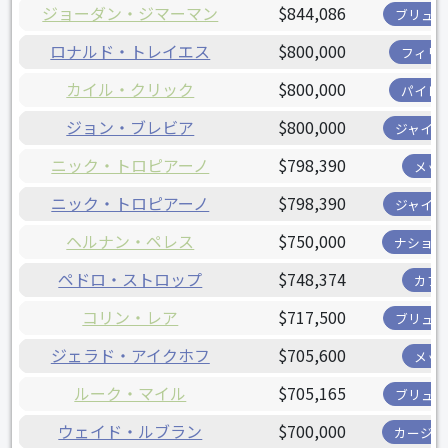
ジョーダン・ジマーマン
$844,086
ブリュワ
ロナルド・トレイエス
$800,000
フィリ
カイル・クリック
$800,000
パイレ
ジョン・ブレビア
$800,000
ジャイア
ニック・トロピアーノ
$798,390
メッ
ニック・トロピアーノ
$798,390
ジャイア
ヘルナン・ペレス
$750,000
ナショナ
ペドロ・ストロップ
$748,374
カブ
コリン・レア
$717,500
ブリュワ
ジェラド・アイクホフ
$705,600
メッ
ルーク・マイル
$705,165
ブリュワ
ウェイド・ルブラン
$700,000
カージナ