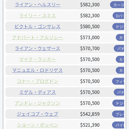
ライアン・ヘルスリー
$582,300
カージナ
ライリー・スミス
$582,300
Dバッ
ビクトル・ゴンサレス
$580,500
ドジャ
アドバート・アルゾレー
$573,000
カブ
ライアン・ウェザース
$570,700
パドレ
マイク・ラッカー
$570,500
カブ
マニュエル・ロドリゲス
$570,500
カブ
コナー・ブログドン
$570,500
フィリ
ミゲル・ディアス
$570,500
パドレ
アンドレ・ジャクソン
$570,500
ドジャ
ジェイコブ・ウェブ
$542,859
ブレー
ショーン・ポッぺン
$521,390
パイレ