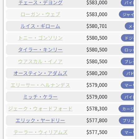
チェース・デヨング
$583,000
パイレ
ローガン・ウェブ
$583,000
ジャイア
ルイス・ギローム
$580,701
メッ
トニー・ゴンソリン
$580,500
ドジャ
タイラー・キンリー
$580,500
ロッキ
ウアスカル・イノア
$580,500
ブレー
オースティン・アダムズ
$580,200
パドレ
エリーサー・ヘルナンデス
$579,000
マーリ
ミッチ・ケラー
$579,000
パイレ
ジェーク・ウォードフォード
$578,300
カージナ
エリック・ヤードリー
$577,800
ブリュワ
テーラー・ウィリアムズ
$577,500
マーリ