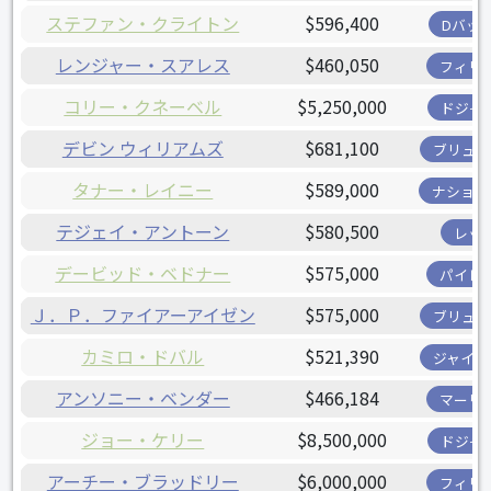
ステファン・クライトン
$596,400
Dバッ
レンジャー・スアレス
$460,050
フィリ
コリー・クネーベル
$5,250,000
ドジャ
デビン ウィリアムズ
$681,100
ブリュワ
タナー・レイニー
$589,000
ナショナ
テジェイ・アントーン
$580,500
レッ
デービッド・ベドナー
$575,000
パイレ
Ｊ．Ｐ．ファイアーアイゼン
$575,000
ブリュワ
カミロ・ドバル
$521,390
ジャイア
アンソニー・ベンダー
$466,184
マーリ
ジョー・ケリー
$8,500,000
ドジャ
アーチー・ブラッドリー
$6,000,000
フィリ