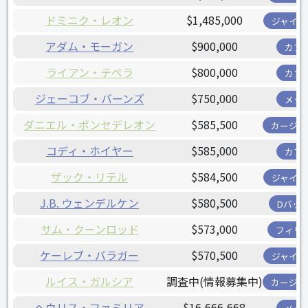
ドミニク・レオン
$1,485,000
ジャイア
アダム・モーガン
$900,000
カブ
ライアン・テペラ
$800,000
カブ
ジェーコブ・バーンズ
$750,000
メッ
ダニエル・ポンセデレオン
$585,500
カージナ
コディ・ホイヤー
$585,000
カブ
ザック・リテル
$584,500
ジャイア
J.B. ウェンデルケン
$580,500
Dバッ
サム・クーンロッド
$573,000
フィリ
ケーレブ・バラガー
$570,500
ジャイア
ルイス・ガルシア
調査中(情報募集中)
カージナ
ヘウリス・ファミリア
$16,666,668