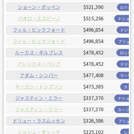
ショーン・ポッぺン
$521,390
Dバッ
パオロ・エスピーノ
$515,256
ナショナ
フィル・ビックフォード
$496,854
ドジャ
フィル・ビックフォード
$496,854
ブリュワ
ルーカス・ギルブレス
$478,452
ロッキ
アレックス・ベシア
$478,452
ドジャ
アダム・シンバー
$477,408
マーリ
キーガン・トンプソン
$475,385
カブ
ジャスティン・ミラー
$337,370
ナショナ
ジャスティン・ミラー
$337,370
カージナ
ドリュー・ラスムッセン
$326,586
ブリュワ
ジョシュ・オシッチ
$325,102
レッ