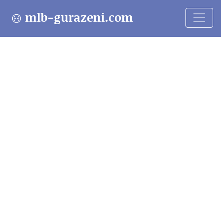
mlb-gurazeni.com